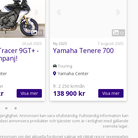
1
1
11
13
26 juli 2025
Ny 2025
7 augusti 2025
N
racer 9GT+ -
Yamaha Tenere 700
panj!
Touring
ter
Yamaha Center
ån
fr. 2 250 kr/mån
f
kr
138 900 kr
1
Visa mer
Visa mer
llgänglighet. Annonsen kan vara ofullständig. Fullständig information kan
 endast annonsera produkter och tjänster som är i enlighet med gällande
svenska lagar.
i annonsen om det aktuella fordonet saknar ett riktigt reg.nr (exempelvis