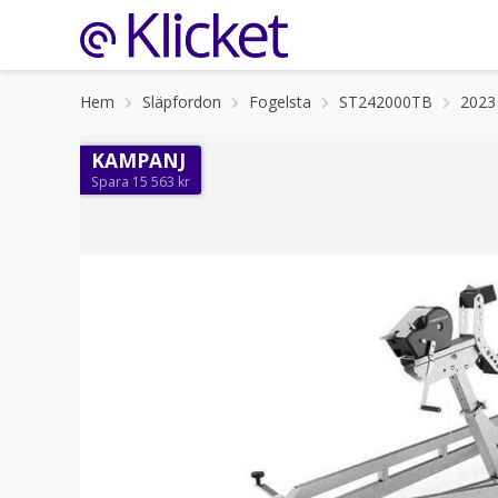
Hem
Släpfordon
Fogelsta
ST242000TB
2023
KAMPANJ
Spara 15 563 kr