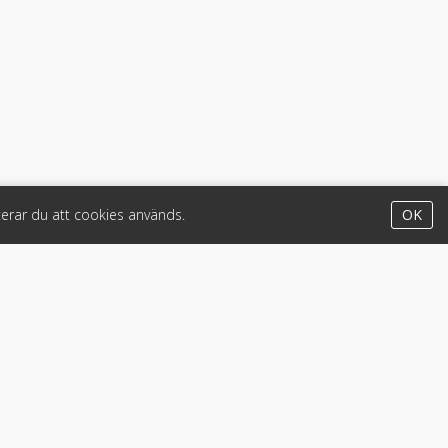
erar du att cookies används.
OK
Appar
iPhone & iPad (App Store)
Android (Google Play)