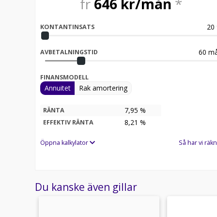
fr
646
kr/mån
*
20
KONTANTINSATS
60
må
AVBETALNINGSTID
FINANSMODELL
Annuitet
Rak amortering
7,95 %
RÄNTA
8,21
%
EFFEKTIV RÄNTA
Öppna kalkylator
Så har vi räkn
Du kanske även gillar