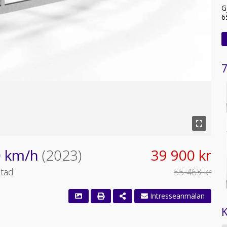
G
6
7
0 km/h
(2023)
39 900 kr
stad
55 463 kr
Intresseanmälan
K