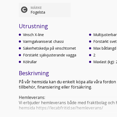
MÄRKE
Fogelsta
Utrustning
Vinsch X-line
Multijusterbar
Varmgalvaniserat chassi
Förstärkt svet
Säkerhetskedja på vinschtornet
Max båtlängd 
Förstärkt självjusterande vagga
2
Kölrullar
Maxlast (kg):
Beskrivning
På vår hemsida kan du enkelt köpa alla våra fordon 
tillbehör, finansiering eller försäkring.
Hemleverans:
Vi erbjuder hemleverans både med fraktbolag och he
hemsida https://lecabfritid.se/hemleverans/