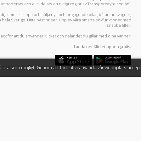
r importerats och ej tilldelats ett riktigt reg.nr av Transportstyrelsen än).
r dig som ska köpa och sälja
nya och begagnade bilar
,
båtar
,
husvagnar
,
n hela Sverige. Hitta bäst priser. Upplev våra smarta sökfunktioner med
snabba filter.
Tack för att du använder
Klicket
och delar det du gillar med dina vänner!
Ladda ner
Klicket-appen
gratis:
så bra som möjligt. Genom att fortsätta använda vår webbplats accept
öretag
Följ oss
 tjänster
Facebook
Instagram
 Klicket
LinkedIn