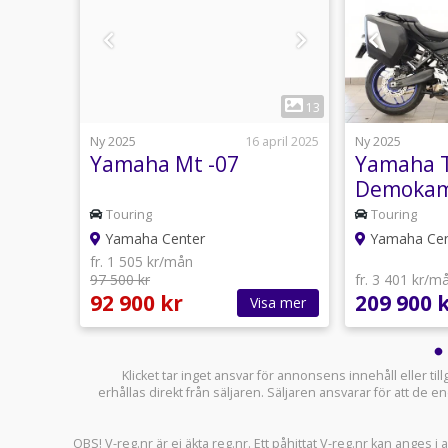
1
11
13
8 februari
Ny 2025
16 april 2025
Ny 2025
 GT
Yamaha Mt -07
Yamaha T
Demokam
Touring
Touring
Yamaha Center
Yamaha Cen
fr. 1 505 kr/mån
97 500 kr
fr. 3 401 kr/m
92 900 kr
209 900 
sa mer
Visa mer
Klicket tar inget ansvar för annonsens innehåll eller ti
erhållas direkt från säljaren. Säljaren ansvarar för att de
OBS! V-reg.nr är ej äkta reg.nr. Ett påhittat V-reg.nr kan anges 