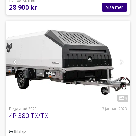
fr. 468 kr/mån
28 900 kr
Visa mer
1
3
Begagnad 2023
13 januari 2023
4P 380 TX/TXI
Bilsläp