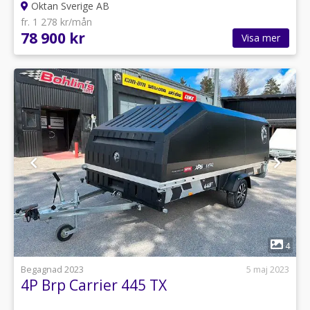
Oktan Sverige AB
fr. 1 278 kr/mån
78 900 kr
Visa mer
1
4
Begagnad 2023
5 maj 2023
4P Brp Carrier 445 TX