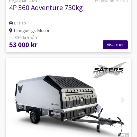
Begagnad 2023
15 november 2023
4P 360 Adventure 750kg
Bilsläp
Ljungbergs Motor
fr. 859 kr/mån
53 000 kr
Visa mer
1
3