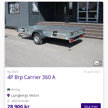
1
Ny 2023
13 april 2021
4P Brp Carrier 360 A
Bilsläp
Ljungbergs Motor
fr. 468 kr/mån
28 900 kr
Visa mer