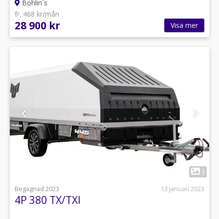
Bohlin`s
fr. 468 kr/mån
28 900 kr
Visa mer
1
3
Begagnad 2023
13 januari 2023
4P 380 TX/TXI