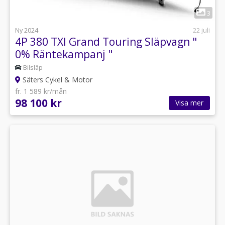
1
3
Ny 2024
22 juli
4P 380 TXI Grand Touring Släpvagn "
0% Räntekampanj "
Bilsläp
Säters Cykel & Motor
fr. 1 589 kr/mån
98 100 kr
Visa mer