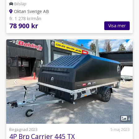
Bilsläp
Oktan Sverige AB
fr. 1 278 kr/mån
78 900 kr
Visa mer
1
4
Begagnad 2023
5 maj 2023
4P Brp Carrier 445 TX