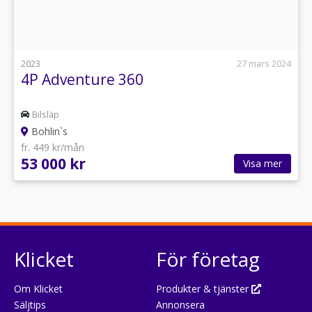
2023
27 mars 2024
4P Adventure 360
Bilsläp
Bohlin`s
fr. 449 kr/mån
53 000 kr
Visa mer
Klicket
För företag
Om Klicket
Produkter & tjänster
Säljtips
Annonsera