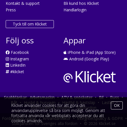
Kontakt & support
Bli kund hos Klicket
Press
Handlarlogin
Tyck till om Klicket
Följ oss
Appar
Facebook
iPhone & iPad (App Store)
Instagram
Android (Google Play)
LinkedIn
#klicket
Snabblänkar:
Arbetsmaskin
•
ATV & snöskoter
•
Bil
•
Buss
•
Båt
•
Husbil & husvagn
•
Hästbil & hästsläp
•
Lastbil
•
Klicket använder cookies för att göra din
OK
Motorcykel & moped
•
Släpfordon
användarupplevelse så bra som möjligt. Genom att
fortsätta använda vår webbplats accepterar du att
Fordonsköp online
•
Användarvillkor
•
Integritetspolicy & GDPR
•
cookies används.
Söktjänsten för Sveriges alla fordon
•
© 2026 Klicket.se