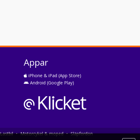
Appar
iPhone & iPad (App Store)
Android (Google Play)
Lastbil
•
Motorcykel & moped
•
Släpfordon