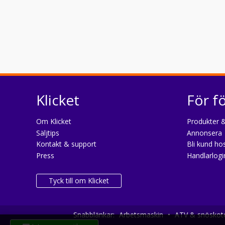
Klicket
För f
Om Klicket
Produkter &
Säljtips
Annonsera
Kontakt & support
Bli kund hos
Press
Handlarlogi
Tyck till om Klicket
Snabblänkar:
Arbetsmaskin
•
ATV & snöskot