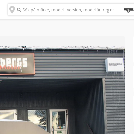
Sök på märke, modell, version, modellår, reg.nr