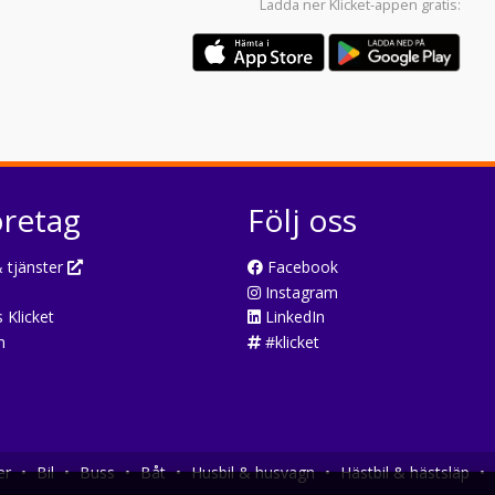
Ladda ner
Klicket-appen
gratis:
öretag
Följ oss
 tjänster
Facebook
Instagram
 Klicket
LinkedIn
n
#klicket
er
•
Bil
•
Buss
•
Båt
•
Husbil & husvagn
•
Hästbil & hästsläp
•