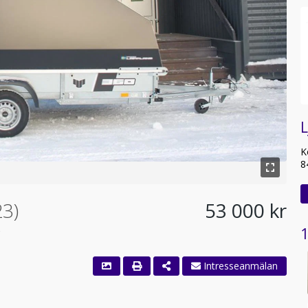
K
8
23)
53 000 kr
1
Intresseanmälan