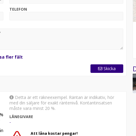
TELEFON
sa fler fält
D
Skicka
Detta är ett räkneexempel. Räntan är indikativ, hör
med din säljare för exakt räntenivå. Kontantinsatsen
måste vara minst 20 %.
%
LÅNEGIVARE
-
n
Att låna kostar pengar!