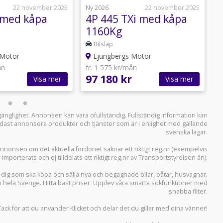
22 november 2025
Ny 2026
22 november 2025
N
 med kåpa
4P 445 TXi med kåpa
4
1160Kg
Bilsläp
 Motor
Ljungbergs Motor
ån
fr. 1 575 kr/mån
f
97 180 kr
9
Visa mer
Visa mer
llgänglighet. Annonsen kan vara ofullständig. Fullständig information kan
 endast annonsera produkter och tjänster som är i enlighet med gällande
svenska lagar.
i annonsen om det aktuella fordonet saknar ett riktigt reg.nr (exempelvis
r importerats och ej tilldelats ett riktigt reg.nr av Transportstyrelsen än).
r dig som ska köpa och sälja
nya och begagnade bilar
,
båtar
,
husvagnar
,
n hela Sverige. Hitta bäst priser. Upplev våra smarta sökfunktioner med
snabba filter.
Tack för att du använder
Klicket
och delar det du gillar med dina vänner!