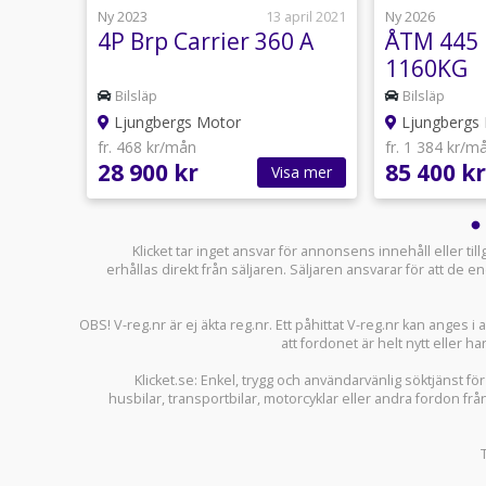
26 juni
Ny 2023
13 april 2021
Ny 2026
e
4P Brp Carrier 360 A
ÅTM 445
1160KG
Bilsläp
Bilsläp
Ljungbergs Motor
Ljungbergs
fr. 468 kr/mån
fr. 1 384 kr/m
28 900 kr
85 400 kr
sa mer
Visa mer
Klicket tar inget ansvar för annonsens innehåll eller ti
erhållas direkt från säljaren. Säljaren ansvarar för att de
OBS! V-reg.nr är ej äkta reg.nr. Ett påhittat V-reg.nr kan anges 
att fordonet är helt nytt eller ha
Klicket.se
: Enkel, trygg och användarvänlig söktjänst fö
husbilar
,
transportbilar
,
motorcyklar
eller andra fordon frå