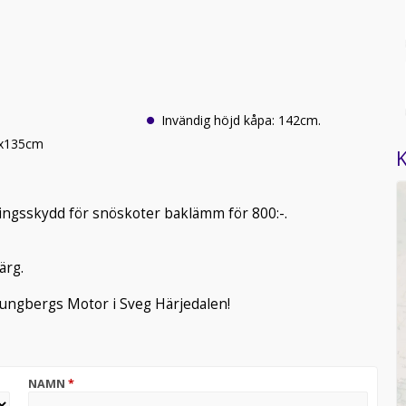
Invändig höjd kåpa: 142cm.
0x135cm
K
ningsskydd för snöskoter baklämm för 800:-.
ärg.
ungbergs Motor i Sveg Härjedalen!
NAMN
*