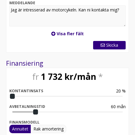
Yamaha yz250 yamaha yz250 Yamaha YZ250 MX mx 2-
MEDDELANDE
takt 2 takt tvåtakt Cross
Visa fler fält
Skicka
Finansiering
fr
1 732
kr/mån
*
20
%
KONTANTINSATS
60
mån
AVBETALNINGSTID
FINANSMODELL
Annuitet
Rak amortering