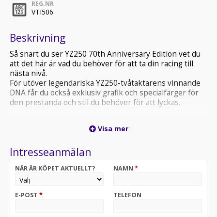
REG.NR
VTI506
Beskrivning
Så snart du ser YZ250 70th Anniversary Edition vet du
att det här är vad du behöver för att ta din racing till
nästa nivå.
För utöver legendariska YZ250-tvåtaktarens vinnande
DNA får du också exklusiv grafik och specialfärger för
den prestanda och stil du behöver för att lyckas.
Hos oss är inget omöjligt!
Visa mer
Vi tar inbyte på Mc Atv Båt.
Vi erbjuder även förmånlig finansiering via Santander &
Intresseanmälan
försäkring via Svedea.
Varmt välkommen in till oss på MMG MC&ATV Din
NÄR ÄR KÖPET AKTUELLT?
NAMN
*
Yamaha Butik i Södra Sverige
Vi erbjuder även Auktoriserad verkstad. tillbehör.
utrustning. reservdelar. kläder. m.m.!
E-POST
*
TELEFON
Sökord: