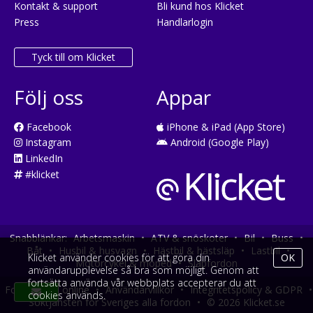
Kontakt & support
Bli kund hos Klicket
Press
Handlarlogin
Tyck till om Klicket
Följ oss
Appar
Facebook
iPhone & iPad (App Store)
Instagram
Android (Google Play)
LinkedIn
#klicket
Snabblänkar:
Arbetsmaskin
•
ATV & snöskoter
•
Bil
•
Buss
•
Båt
•
Husbil & husvagn
•
Hästbil & hästsläp
•
Lastbil
•
Klicket använder cookies för att göra din
OK
Motorcykel & moped
•
Släpfordon
användarupplevelse så bra som möjligt. Genom att
fortsätta använda vår webbplats accepterar du att
Fordonsköp online
•
Användarvillkor
•
Integritetspolicy & GDPR
•
cookies används.
Söktjänsten för Sveriges alla fordon
•
© 2026 Klicket.se