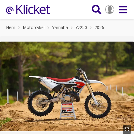
Hem
Motorcykel
Yamaha
Yz250
2026