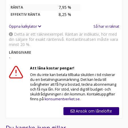
7,95 %
RÄNTA
8,25
%
EFFEKTIV RÄNTA
Öppna kalkylator
Så har vi räknat
Detta är ett räkneexempel. Räntan är indikativ, hör med
din säljare för exakt räntenivå. Kontantinsatsen måste vara
minst 20 %.
LÅNEGIVARE
-
Att låna kostar pengar!
Om du inte kan betala tillbaka skulden i tid riskerar
du en betalningsanmärkning. Det kan leda till
svårigheter att få hyra bostad, teckna abonnemang
och få nya lån. För stöd, vänd dig till budget- och
skuldrådgivningen i din kommun. Kontaktuppgifter
finns på
konsumentverket.se
.
Ansök om lånelöfte
Du kanske även gillar