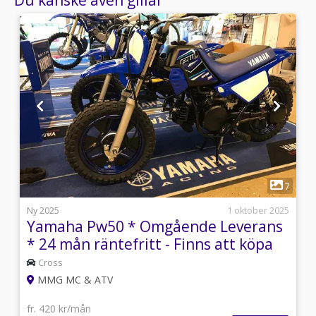
1
5
7
5
Ny 2025
1 oktober 2025
Yamaha Pw50 * Omgående Leverans
* 24 mån räntefritt - Finns att köpa
st
Cross
MMG MC & ATV
fr. 420 kr/mån