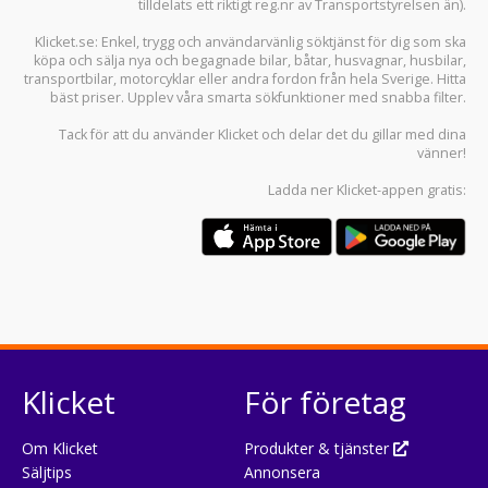
tilldelats ett riktigt reg.nr av Transportstyrelsen än).
Klicket.se
: Enkel, trygg och användarvänlig söktjänst för dig som ska
köpa och sälja
nya och begagnade bilar
,
båtar
,
husvagnar
,
husbilar
,
transportbilar
,
motorcyklar
eller andra fordon från hela Sverige. Hitta
bäst priser. Upplev våra smarta sökfunktioner med snabba filter.
Tack för att du använder
Klicket
och delar det du gillar med dina
vänner!
Ladda ner
Klicket-appen
gratis:
Klicket
För företag
Om Klicket
Produkter & tjänster
Säljtips
Annonsera