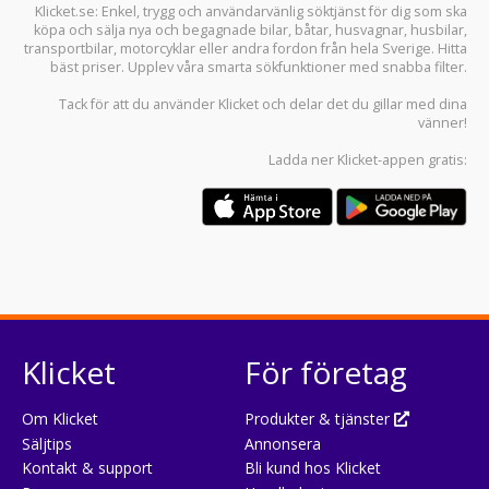
Klicket.se
: Enkel, trygg och användarvänlig söktjänst för dig som ska
köpa och sälja
nya och begagnade bilar
,
båtar
,
husvagnar
,
husbilar
,
transportbilar
,
motorcyklar
eller andra fordon från hela Sverige. Hitta
bäst priser. Upplev våra smarta sökfunktioner med snabba filter.
Tack för att du använder
Klicket
och delar det du gillar med dina
vänner!
Ladda ner
Klicket-appen
gratis:
Klicket
För företag
Om Klicket
Produkter & tjänster
Säljtips
Annonsera
Kontakt & support
Bli kund hos Klicket