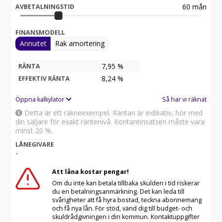
60
mån
AVBETALNINGSTID
FINANSMODELL
Annuitet
Rak amortering
7,95 %
RÄNTA
8,24
%
EFFEKTIV RÄNTA
Öppna kalkylator
Så har vi räknat
Detta är ett räkneexempel. Räntan är indikativ, hör med
din säljare för exakt räntenivå. Kontantinsatsen måste vara
minst 20 %.
LÅNEGIVARE
-
Att låna kostar pengar!
Om du inte kan betala tillbaka skulden i tid riskerar
du en betalningsanmärkning. Det kan leda till
svårigheter att få hyra bostad, teckna abonnemang
och få nya lån. För stöd, vänd dig till budget- och
skuldrådgivningen i din kommun. Kontaktuppgifter