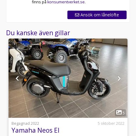
finns på
konsumentverket.se
.
Ansök om lånelöfte
Du kanske även gillar
1
4
5
j
Begagnad 2022
5 oktober 2022
Yamaha Neos El