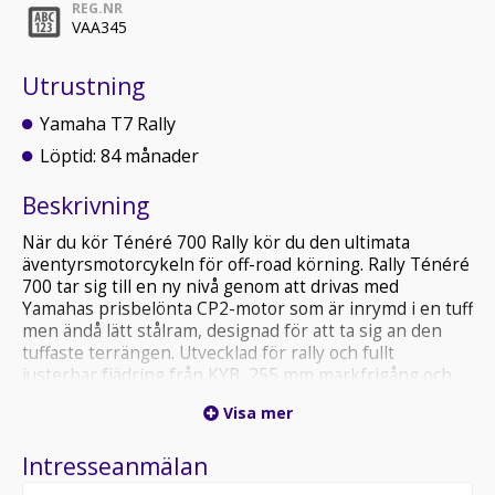
REG.NR
VAA345
Utrustning
Yamaha T7 Rally
Löptid: 84 månader
Beskrivning
När du kör Ténéré 700 Rally kör du den ultimata
äventyrsmotorcykeln för off-road körning. Rally Ténéré
700 tar sig till en ny nivå genom att drivas med
Yamahas prisbelönta CP2-motor som är inrymd i en tuff
men ändå lätt stålram, designad för att ta sig an den
tuffaste terrängen. Utvecklad för rally och fullt
justerbar fjädring från KYB, 255 mm markfrigång och
en specifikation som utformats för att ge föraren
Visa mer
perfekt kontroll i de mest extrema förhållanden, det är
en motorcykel för dem som vill leva livet utan gränser.
Intresseanmälan
Kontantinsats:30380:-
Månadskostnad:1772:-