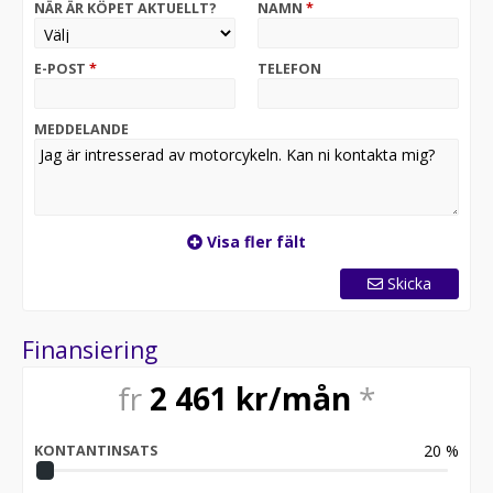
NÄR ÄR KÖPET AKTUELLT?
NAMN
*
E-POST
*
TELEFON
MEDDELANDE
Visa fler fält
Skicka
Finansiering
fr
2 461
kr/mån
*
20
%
KONTANTINSATS