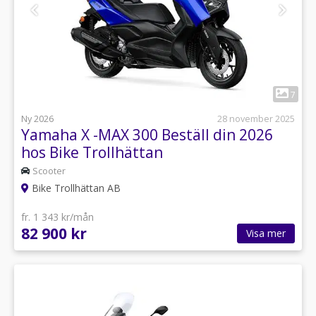
1
7
Ny 2026
28 november 2025
Yamaha X -MAX 300 Beställ din 2026
hos Bike Trollhättan
Scooter
Bike Trollhättan AB
fr. 1 343 kr/mån
82 900 kr
Visa mer