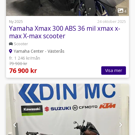
1
4
Ny 2025
24 oktober 2025
Yamaha Xmax 300 ABS 36 mil xmax x-
max X-max scooter
Scooter
Yamaha Center - Västerås
fr. 1 246 kr/mån
79 900 kr
76 900 kr
Visa mer