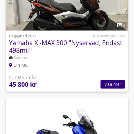
1
8
Begagnad 2017
15 november 2025
Yamaha X -MAX 300 "Nyservad, Endast
498mil"
Scooter
Din MC
fr. 742 kr/mån
45 800 kr
Visa mer