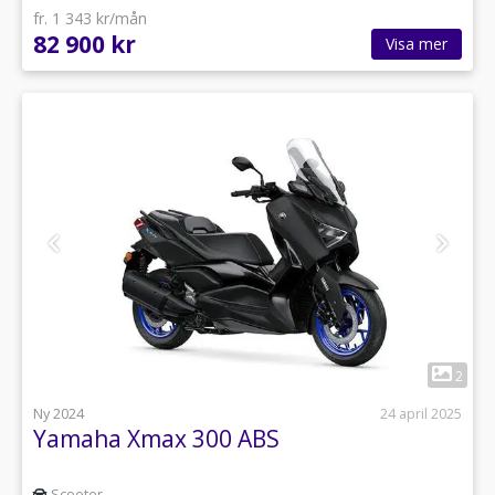
fr. 1 343 kr/mån
82 900 kr
Visa mer
1
2
Ny 2024
24 april 2025
Yamaha Xmax 300 ABS
Scooter