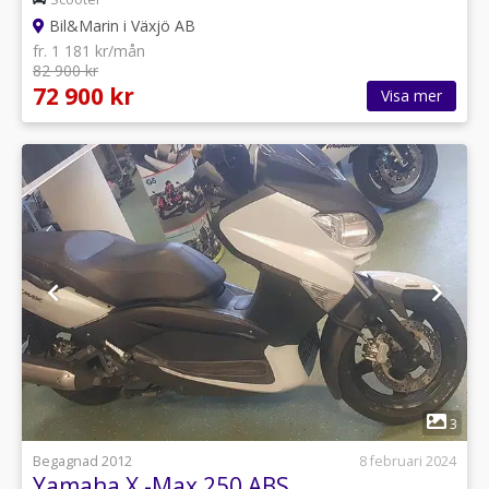
Bil&Marin i Växjö AB
fr. 1 181 kr/mån
82 900 kr
72 900 kr
Visa mer
1
3
Begagnad 2012
8 februari 2024
Yamaha X -Max 250 ABS