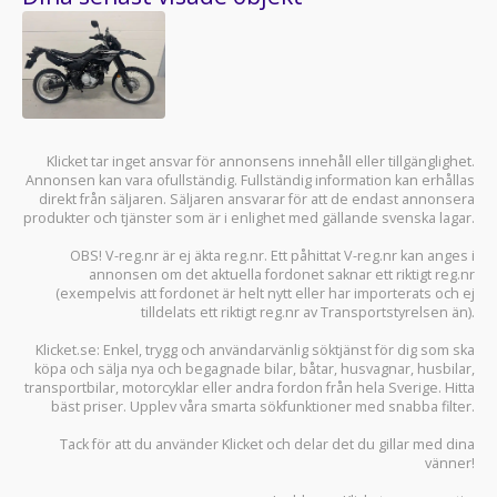
Klicket tar inget ansvar för annonsens innehåll eller tillgänglighet.
Annonsen kan vara ofullständig. Fullständig information kan erhållas
direkt från säljaren. Säljaren ansvarar för att de endast annonsera
produkter och tjänster som är i enlighet med gällande svenska lagar.
OBS! V-reg.nr är ej äkta reg.nr. Ett påhittat V-reg.nr kan anges i
annonsen om det aktuella fordonet saknar ett riktigt reg.nr
(exempelvis att fordonet är helt nytt eller har importerats och ej
tilldelats ett riktigt reg.nr av Transportstyrelsen än).
Klicket.se
: Enkel, trygg och användarvänlig söktjänst för dig som ska
köpa och sälja
nya och begagnade bilar
,
båtar
,
husvagnar
,
husbilar
,
transportbilar
,
motorcyklar
eller andra fordon från hela Sverige. Hitta
bäst priser. Upplev våra smarta sökfunktioner med snabba filter.
Tack för att du använder
Klicket
och delar det du gillar med dina
vänner!