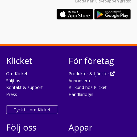
Ladda ner
Klicket-appen
gratis:
Klicket
För företag
Om Klicket
Produkter & tjänster
Säljtips
Annonsera
Kontakt & support
Bli kund hos Klicket
Press
Handlarlogin
Tyck till om Klicket
Följ oss
Appar