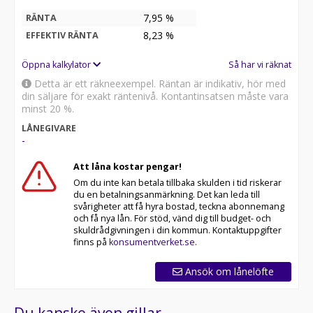
7,95 %
RÄNTA
8,23
%
EFFEKTIV RÄNTA
Öppna kalkylator
Så har vi räknat
Detta är ett räkneexempel. Räntan är indikativ, hör med
din säljare för exakt räntenivå. Kontantinsatsen måste vara
minst 20 %.
LÅNEGIVARE
-
Att låna kostar pengar!
Om du inte kan betala tillbaka skulden i tid riskerar
du en betalningsanmärkning. Det kan leda till
svårigheter att få hyra bostad, teckna abonnemang
och få nya lån. För stöd, vänd dig till budget- och
skuldrådgivningen i din kommun. Kontaktuppgifter
finns på
konsumentverket.se
.
Ansök om lånelöfte
Du kanske även gillar