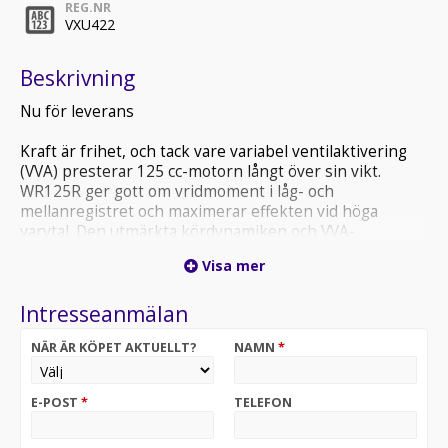
REG.NR
VXU422
Beskrivning
Nu för leverans
Kraft är frihet, och tack vare variabel ventilaktivering
(VVA) presterar 125 cc-motorn långt över sin vikt.
WR125R ger gott om vridmoment i låg- och
mellanregistret och maximerar effekten vid höga
varvtal. Den utmärkta kördynamiken och VVA-
assisterade effektdistributionen gör varje körning både
Visa mer
spännande och lätt att kontrollera – så att du kan njuta
av omgivningarna och sällskapet längs vägen.
Intresseanmälan
Visst kan du ha kul med WR125R inne i staden, men om
NÄR ÄR KÖPET AKTUELLT?
NAMN
*
du vill utforska det okända gör den flexibla fjädringen
och smidiga ramen samt 21-tumsdäcket fram och 18-
tumsdäcket bak att du utan att tveka kan ge dig själv
E-POST
*
TELEFON
möjlighet att utforska lite tuffare terräng utanför
stadens gränser. Och om du vill göra ditt äventyr längre