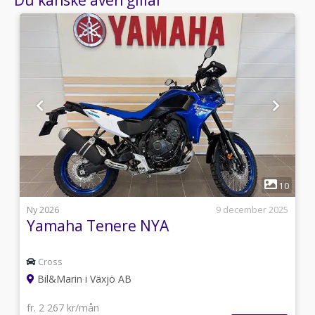
1
1
10
i
Ny 2026
9 december 2025
Yamaha Tenere NYA
Cross
Bil&Marin i Växjö AB
fr. 2 267 kr/mån