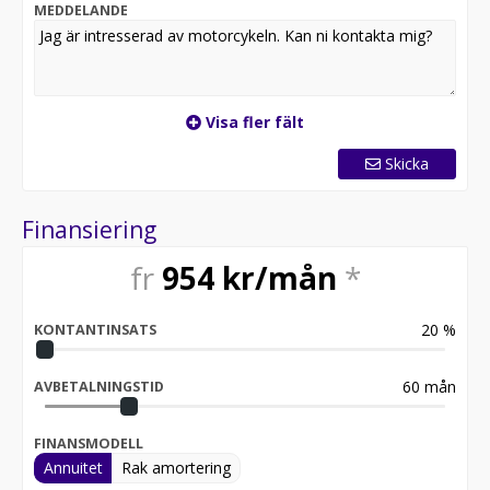
säkerställer den höga bränsleeffektiviteten att du kan
MEDDELANDE
njuta av åkturen utan några avbrott.
Visa fler fält
Skicka
Finansiering
fr
954
kr/mån
*
20
%
KONTANTINSATS
60
mån
AVBETALNINGSTID
FINANSMODELL
Annuitet
Rak amortering