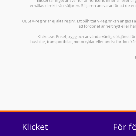
Klicket tar inget ansvar för annonsens innehåll eller ti
erhållas direkt från säljaren. Säljaren ansvarar för att de
OBS! V-reg.nr är ej äkta reg.nr. Ett påhittat V-reg.nr kan anges 
att fordonet är helt nytt eller ha
Klicket.se
: Enkel, trygg och användarvänlig söktjänst fö
husbilar
,
transportbilar
,
motorcyklar
eller andra fordon frå
Klicket
För f