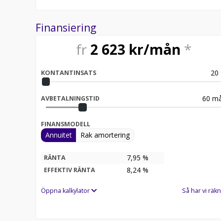
Finansiering
fr
2 623
kr/mån
*
20
KONTANTINSATS
60
må
AVBETALNINGSTID
FINANSMODELL
Annuitet
Rak amortering
7,95 %
RÄNTA
8,24
%
EFFEKTIV RÄNTA
Öppna kalkylator
Så har vi räkn