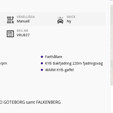
VÄXELLÅDA
SKICK
Manuell
Ny
REG.NR
VRU837
Farthållare
0 rpm
KYB Bakfjädring 220m fjädringsväg
46MM KYB-gaffel
BRO GÖTEBORG samt FALKENBERG.