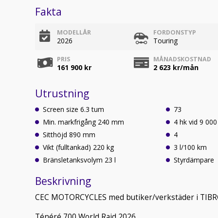
Fakta
MODELLÅR
FORDONSTYP
2026
Touring
PRIS
MÅNADSKOSTNAD
161 900 kr
2 623
kr/mån
Utrustning
Screen size 6.3 tum
73
Min. markfrigång 240 mm
4 hk vid 9 00
Sitthöjd 890 mm
4
Vikt (fulltankad) 220 kg
3 l/100 km
Bränsletanksvolym 23 l
Styrdämpare
Beskrivning
CEC MOTORCYCLES med butiker/verkstäder i TI
Ténéré 700 World Raid 2026.