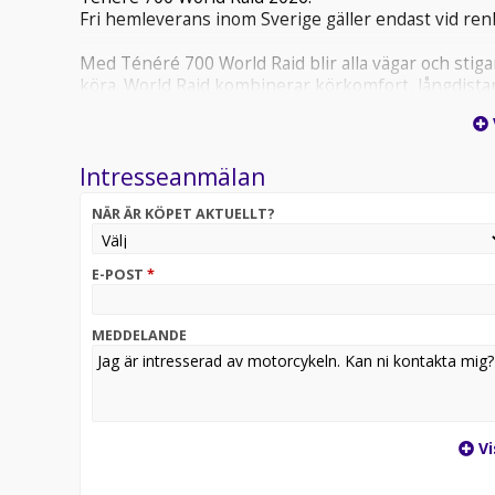
Fri hemleverans inom Sverige gäller endast vid re
Med Ténéré 700 World Raid blir alla vägar och stigar
köra. World Raid kombinerar körkomfort, långdistan
dig utforska världen med fullständig rörelsefrihet
Bra finansieringslösning med räntefri avbetalning 3
Intresseanmälan
maila för mer info!
OBS! För att säkerställa att fordonet på bilden ej är s
NÄR ÄR KÖPET AKTUELLT?
butiken i Tibro.
Ténéré t7 tenere7 yamahat7 t 7 offroad äventyrshoj
E-POST
*
MEDDELANDE
Vi