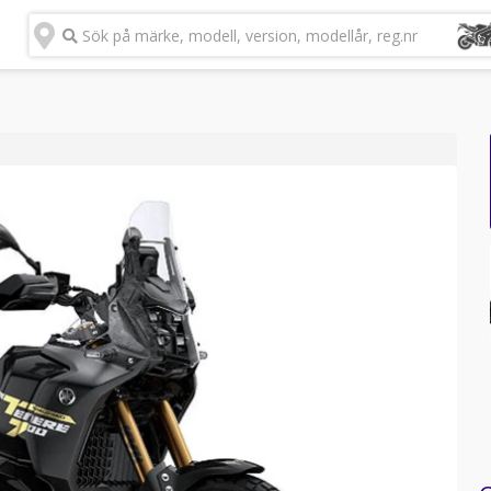
Sök på märke, modell, version, modellår, reg.nr