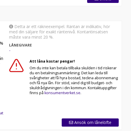
Detta är ett räkneexempel. Räntan är indikativ, hör
med din säljare för exakt räntenivå. Kontantinsatsen
måste vara minst 20 %.
%
LÅNEGIVARE
-
n
Att låna kostar pengar!
Om du inte kan betala tillbaka skulden i tid riskerar
du en betalningsanmärkning. Det kan leda till
svårigheter att få hyra bostad, teckna abonnemang
och få nya lån. För stöd, vänd dig till budget- och
skuldrådgivningen i din kommun. Kontaktuppgifter
finns på
konsumentverket.se
.
at
Ansök om lånelöfte