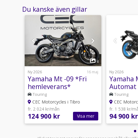
Du kanske även gillar
1
1
4
28 juli
Ny 2026
16 maj
Ny 2026
ri
Yamaha Mt -09 *Fri
Yamaha M
hemleverans*
Automat 
Fri heml
Touring
Touring
CEC Motorcycles i Tibro
CEC Motorcy
fr. 2 024 kr/mån
fr. 1 538 kr/m
124 900 kr
94 900 kr
sa mer
Visa mer