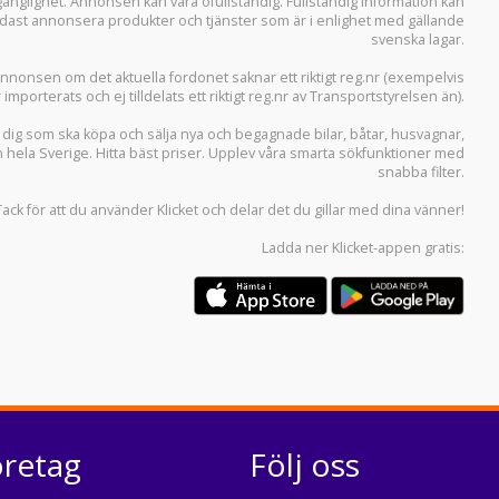
llgänglighet. Annonsen kan vara ofullständig. Fullständig information kan
 endast annonsera produkter och tjänster som är i enlighet med gällande
svenska lagar.
i annonsen om det aktuella fordonet saknar ett riktigt reg.nr (exempelvis
r importerats och ej tilldelats ett riktigt reg.nr av Transportstyrelsen än).
r dig som ska köpa och sälja
nya och begagnade bilar
,
båtar
,
husvagnar
,
n hela Sverige. Hitta bäst priser. Upplev våra smarta sökfunktioner med
snabba filter.
Tack för att du använder
Klicket
och delar det du gillar med dina vänner!
Ladda ner
Klicket-appen
gratis:
öretag
Följ oss