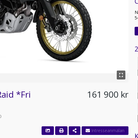
C
N
5
2
id *Fri
161 900 kr
o
K