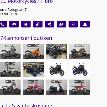
EC Motorcycles i Tibro
orra Rydsgatan 7
43 50 Tibro
74 annonser i butiken
arta & vägbeskrivning