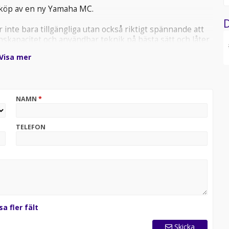
nköp av en ny Yamaha MC.
D
 inte bara tillgängliga utan också riktigt spännande att
skapacitet och användbar teknik på bästa sätt och låter
Visa mer
8 månader och noll kronor i kontantinsats. Ring eller
åld i detta nu, ber vi dig kontakta oss innan du tar dig till
NAMN
*
 äventyr tet offroadhoj
TELEFON
sa fler fält
Skicka