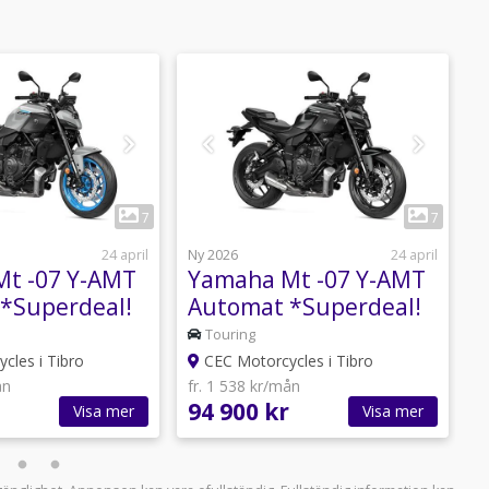
1
1
7
7
24 april
Ny 2026
24 april
N
t -07 Y-AMT
Yamaha Mt -07 Y-AMT
*Superdeal!
Automat *Superdeal!
*
everans*
Fri hemleverans*
F
Touring
cles i Tibro
CEC Motorcycles i Tibro
ån
fr. 1 538 kr/mån
f
94 900 kr
1
Visa mer
Visa mer