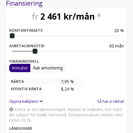
Hittar du inget fordon att köpa för tillfället, kan du
Finansiering
enkelt fylla i en värderingsansökan via vårt
inköpsformulär på https://lecabfritid.se/vi-koper-ditt-
fr
2 461
kr/mån
*
fordon/
20
%
Kontakt:
KONTANTINSATS
Kontakta våra säljare Oskar och Nils på telefon nr 010-
4704880
60
mån
AVBETALNINGSTID
FINANSMODELL
Annuitet
Rak amortering
7,95 %
RÄNTA
8,24
%
EFFEKTIV RÄNTA
Öppna kalkylator
Så har vi räknat
Detta är ett räkneexempel. Räntan är indikativ, hör med
din säljare för exakt räntenivå. Kontantinsatsen måste vara
minst 20 %.
LÅNEGIVARE