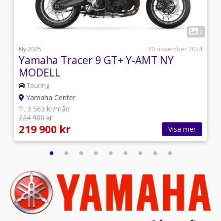
1
2
3
i
Ny 2025
20 november 2024
Yamaha Tracer 9 GT+ Y-AMT NY
MODELL
Touring
Yamaha Center
fr. 3 563 kr/mån
224 900 kr
219 900 kr
Visa mer