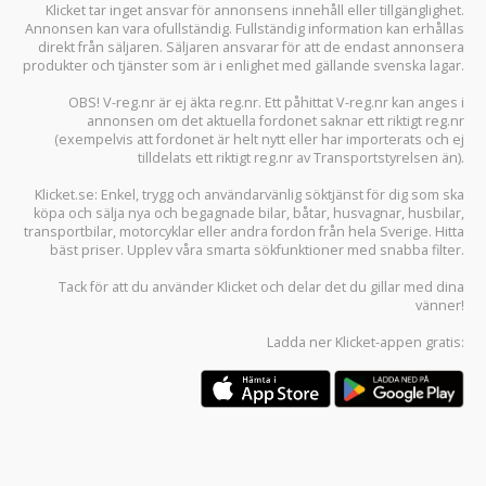
Klicket tar inget ansvar för annonsens innehåll eller tillgänglighet.
Annonsen kan vara ofullständig. Fullständig information kan erhållas
direkt från säljaren. Säljaren ansvarar för att de endast annonsera
produkter och tjänster som är i enlighet med gällande svenska lagar.
OBS! V-reg.nr är ej äkta reg.nr. Ett påhittat V-reg.nr kan anges i
annonsen om det aktuella fordonet saknar ett riktigt reg.nr
(exempelvis att fordonet är helt nytt eller har importerats och ej
tilldelats ett riktigt reg.nr av Transportstyrelsen än).
Klicket.se
: Enkel, trygg och användarvänlig söktjänst för dig som ska
köpa och sälja
nya och begagnade bilar
,
båtar
,
husvagnar
,
husbilar
,
transportbilar
,
motorcyklar
eller andra fordon från hela Sverige. Hitta
bäst priser. Upplev våra smarta sökfunktioner med snabba filter.
Tack för att du använder
Klicket
och delar det du gillar med dina
vänner!
Ladda ner
Klicket-appen
gratis: