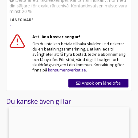
Detta är ett räkneexempel. Räntan är indikativ, hör med
din säljare för exakt räntenivå. Kontantinsatsen måste vara
minst 20 %.
LÅNEGIVARE
-
Att låna kostar pengar!
Om du inte kan betala tillbaka skulden i tid riskerar
du en betalningsanmärkning. Det kan leda till
svårigheter att få hyra bostad, teckna abonnemang
och få nya lån. För stöd, vänd dig till budget- och
skuldrådgivningen i din kommun. Kontaktuppgifter
finns på
konsumentverket.se
.
Ansök om lånelöfte
Du kanske även gillar