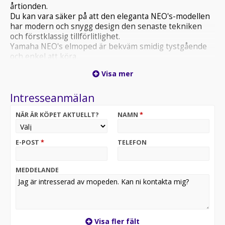
årtionden.
Du kan vara säker på att den eleganta NEO's-modellen
har modern och snygg design den senaste tekniken
och förstklassig tillförlitlighet.
Yamaha NEO's elmoped är bekväm smidig tystgående
och enkel att köra.
Den drivs av ett litiumjonbatteri och en navmonterad
Visa mer
elmotor som ger en kraftig, kontrollerbar acceleration
– fri från utsläpp!
Intresseanmälan
NÄR ÄR KÖPET AKTUELLT?
NAMN
*
E-POST
*
TELEFON
MEDDELANDE
Visa fler fält