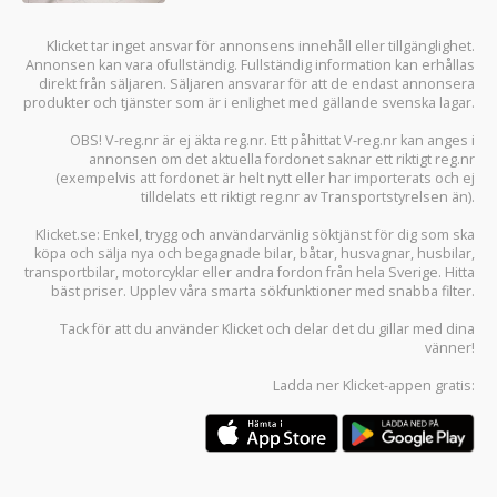
Klicket tar inget ansvar för annonsens innehåll eller tillgänglighet.
Annonsen kan vara ofullständig. Fullständig information kan erhållas
direkt från säljaren. Säljaren ansvarar för att de endast annonsera
produkter och tjänster som är i enlighet med gällande svenska lagar.
OBS! V-reg.nr är ej äkta reg.nr. Ett påhittat V-reg.nr kan anges i
annonsen om det aktuella fordonet saknar ett riktigt reg.nr
(exempelvis att fordonet är helt nytt eller har importerats och ej
tilldelats ett riktigt reg.nr av Transportstyrelsen än).
Klicket.se
: Enkel, trygg och användarvänlig söktjänst för dig som ska
köpa och sälja
nya och begagnade bilar
,
båtar
,
husvagnar
,
husbilar
,
transportbilar
,
motorcyklar
eller andra fordon från hela Sverige. Hitta
bäst priser. Upplev våra smarta sökfunktioner med snabba filter.
Tack för att du använder
Klicket
och delar det du gillar med dina
vänner!
Ladda ner
Klicket-appen
gratis: