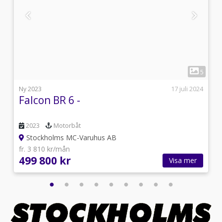
1
4
5
5
Ny 2023
17 juli 2024
Falcon BR 6 -
2023
Motorbåt
Stockholms MC-Varuhus AB
fr. 3 810 kr/mån
499 800 kr
Visa mer