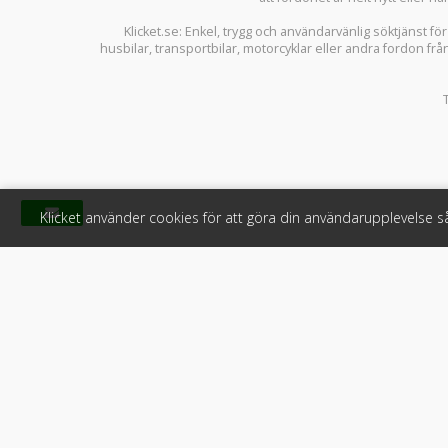
Klicket.se
: Enkel, trygg och användarvänlig söktjänst fö
husbilar
,
transportbilar
,
motorcyklar
eller andra fordon frå
Klicket använder cookies för att göra din användarupplevelse 
Klicket
För f
Om Klicket
Produkter &
Säljtips
Annonsera
Kontakt & support
Bli kund hos
Press
Handlarlogi