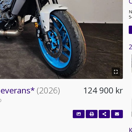
C
N
5
2
leverans*
(2026)
124 900 kr
o
K