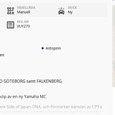
VÄXELLÅDA
SKICK
Manuell
Ny
REG.NR
VUY273
Antispinn
are
BRO GÖTEBORG samt FALKENBERG.
nköp av en ny Yamaha MC.
k Side of Japan-DNA, och förstärker känslan av CP3:s
 gestaltning av attityden ”mindre är mer” är varenda