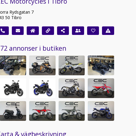
EC Motorcycles i Tibro
orra Rydsgatan 7
43 50 Tibro
72 annonser i butiken
arta & vägbeskrivning