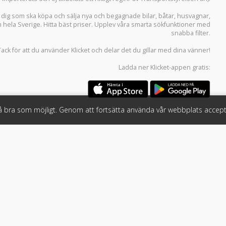
r dig som ska köpa och sälja
nya och begagnade bilar
,
båtar
,
husvagnar
,
n hela Sverige. Hitta bäst priser. Upplev våra smarta sökfunktioner med
snabba filter.
Tack för att du använder
Klicket
och delar det du gillar med dina vänner!
Ladda ner
Klicket-appen
gratis:
så bra som möjligt. Genom att fortsätta använda vår webbplats accept
öretag
Följ oss
 tjänster
Facebook
Instagram
 Klicket
LinkedIn
n
#klicket