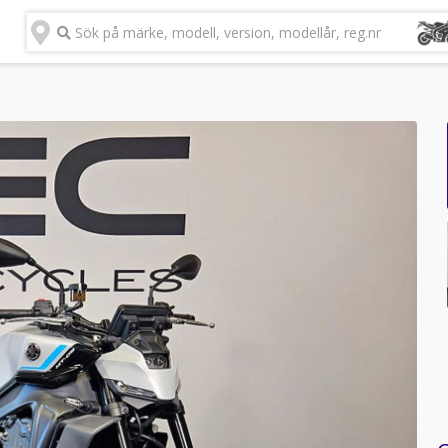
Sök på märke, modell, version, modellår, reg.nr