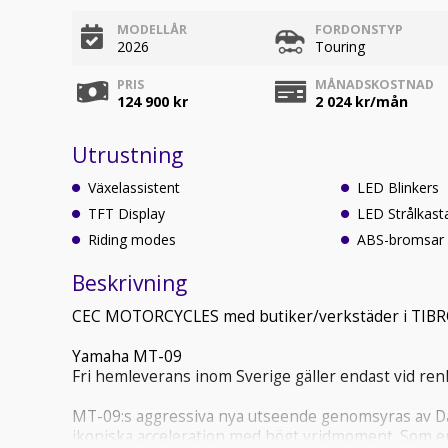
MODELLÅR
FORDONSTYP
2026
Touring
PRIS
MÅNADSKOSTNAD
124 900 kr
2 024
kr/mån
Utrustning
Växelassistent
LED Blinkers
TFT Display
LED Strålkast
Riding modes
ABS-bromsar
Beskrivning
CEC MOTORCYCLES med butiker/verkstäder i TI
Yamaha MT-09
Fri hemleverans inom Sverige gäller endast vid re
MT-09:s aggressiva nya utseende genomsyras av Dar
ikoniska acceleration med högt vridmoment. Som en