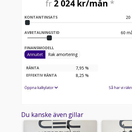
fr
2 024
kr/mån
*
20
KONTANTINSATS
60
må
AVBETALNINGSTID
FINANSMODELL
Annuitet
Rak amortering
7,95 %
RÄNTA
8,25
%
EFFEKTIV RÄNTA
Öppna kalkylator
Så har vi räkn
Du kanske även gillar