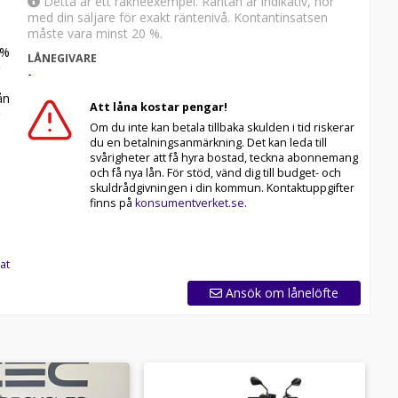
Detta är ett räkneexempel. Räntan är indikativ, hör
med din säljare för exakt räntenivå. Kontantinsatsen
måste vara minst 20 %.
%
LÅNEGIVARE
-
n
Att låna kostar pengar!
Om du inte kan betala tillbaka skulden i tid riskerar
du en betalningsanmärkning. Det kan leda till
svårigheter att få hyra bostad, teckna abonnemang
och få nya lån. För stöd, vänd dig till budget- och
skuldrådgivningen i din kommun. Kontaktuppgifter
finns på
konsumentverket.se
.
at
Ansök om lånelöfte