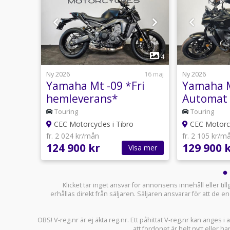
1
1
4
28 juli
Ny 2026
16 maj
Ny 2026
ri
Yamaha Mt -09 *Fri
Yamaha M
hemleverans*
Automat
*Beställ
Touring
Touring
*Fri hem
CEC Motorcycles i Tibro
CEC Motorcy
fr. 2 024 kr/mån
fr. 2 105 kr/m
124 900 kr
129 900 
sa mer
Visa mer
Klicket tar inget ansvar för annonsens innehåll eller ti
erhållas direkt från säljaren. Säljaren ansvarar för att de
OBS! V-reg.nr är ej äkta reg.nr. Ett påhittat V-reg.nr kan anges 
att fordonet är helt nytt eller ha