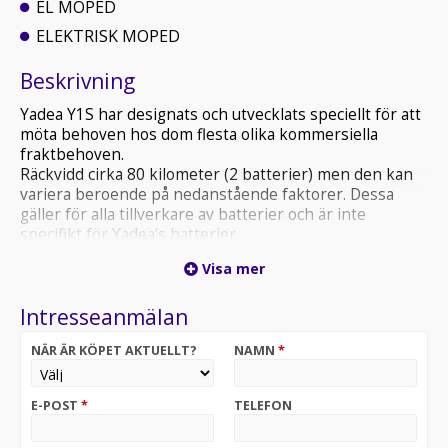
EL MOPED
ELEKTRISK MOPED
Beskrivning
Yadea Y1S har designats och utvecklats speciellt för att
möta behoven hos dom flesta olika kommersiella
fraktbehoven.
Räckvidd cirka 80 kilometer (2 batterier) men den kan
variera beroende på nedanstående faktorer. Dessa
gäller för alla tillverkare av batterier och är inte
specifikt för Yadea’s batterier.
Visa mer
Temperaturen utomhus, ju kallare desto kortare
körsträcka
Intresseanmälan
Kuperad terräng
Förarens körsätt
NÄR ÄR KÖPET AKTUELLT?
NAMN
*
Förarens vikt
Effektläge
Antal start och stopp
E-POST
*
TELEFON
Lufttrycket i däcken
Batterikapacitet, som avtar med åren