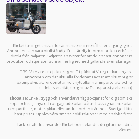
Klicket tar inget ansvar för annonsens innehåll eller tillgänglighet.
Annonsen kan vara ofullständig. Fullständig information kan erhållas
direkt från säljaren. Säljaren ansvarar för att de endast annonsera
produkter och tjänster som är i enlighet med gällande svenska lagar.
OBS! V-reg.nr är ej äkta reg.nr. Ett påhittat V-reg.nr kan anges i
annonsen om det aktuella fordonet saknar ett riktigt reg.nr
(exempelvis att fordonet är helt nytt eller har importerats och ej
tilldelats ett riktigt reg.nr av Transportstyrelsen än).
Klicket.se
: Enkel, trygg och användarvänlig söktjänst för dig som ska
köpa och sälja
nya och begagnade bilar
,
båtar
,
husvagnar
,
husbilar
,
transportbilar
,
motorcyklar
eller andra fordon från hela Sverige. Hitta
bäst priser. Upplev våra smarta sökfunktioner med snabba filter.
Tack för att du använder
Klicket
och delar det du gillar med dina
vänner!