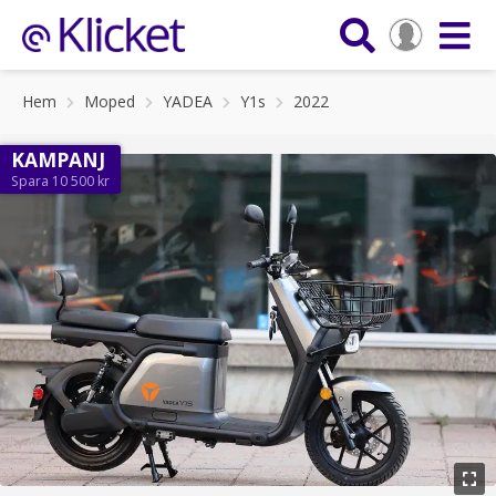
Hem
Moped
YADEA
Y1s
2022
KAMPANJ
Spara 10 500 kr