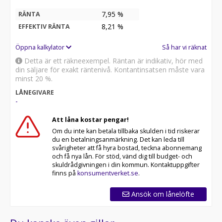
Elsystemet och komponenterna är dessutom
7,95 %
RÄNTA
designade för att klara vårt nordiska klimat med regn
8,21
%
EFFEKTIV RÄNTA
salt och kyla.
Öppna kalkylator
Så har vi räknat
Extra förstärkt ram 100% framtagen för
proffsmarknaden ger dig ett mycket robust fordon för
Detta är ett räkneexempel. Räntan är indikativ, hör med
alla typer av transporter.
din säljare för exakt räntenivå. Kontantinsatsen måste vara
minst 20 %.
Det finns även ett USB-uttag för laddning av t.ex.
LÅNEGIVARE
smartphone.
-
Däck fram 90/90-14
Att låna kostar pengar!
Däck bak 100/90-14
Om du inte kan betala tillbaka skulden i tid riskerar
Frambroms Skiva
du en betalningsanmärkning. Det kan leda till
Bakbroms Skiva
svårigheter att få hyra bostad, teckna abonnemang
och få nya lån. För stöd, vänd dig till budget- och
Motortyp Batteri
skuldrådgivningen i din kommun. Kontaktuppgifter
Batteri 60V 24Ah Panasonic Lithium
finns på
konsumentverket.se
.
Längd 1945 mm
Bredd 715 mm
Ansök om lånelöfte
Höjd 1135 mm
Vikt 101 kg
Display Digital