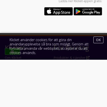
Ladda ner
Klicket-appen
gratis:
Klicket använder cookies för att göra din
OK
användarupplevelse så bra som möjligt. Genom att
Klicket
För företag
fortsätta använda vår webbplats accepterar du att
cookies används.
Om Klicket
Produkter & tjänster
Säljtips
Annonsera
Kontakt & support
Bli kund hos Klicket
Press
Handlarlogin
Tyck till om Klicket
Följ oss
Appar