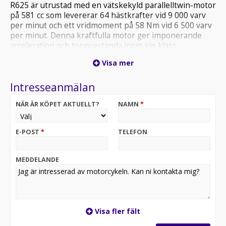
R625 är utrustad med en vätskekyld parallelltwin-motor
på 581 cc som levererar 64 hästkrafter vid 9 000 varv
per minut och ett vridmoment på 58 Nm vid 6 500 varv
per minut. Denna kraftfulla motor ger imponerande
acceleration och topprestanda inom sin klass.
2 Power modes. ABS Bromsar. KYB Fjädring. Full LED.
Visa mer
LCD display TCS antispinn, .
198kg fullktankad och körklar.
Intresseanmälan
795mm i sitthöjd.
Går även att registrera om till A2 för
NÄR ÄR KÖPET AKTUELLT?
NAMN
*
mellanklasskörkort mot en kostnad.
5 års garanti.
Voge R625 R 625 KTM Duke Honda Hornet CB650
E-POST
*
TELEFON
MT07 Z650
Finansiering
MEDDELANDE
Visa fler fält