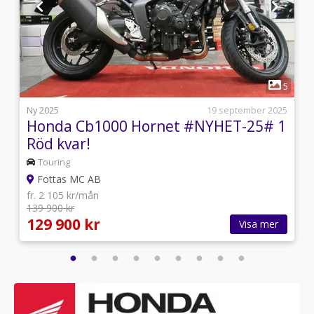
1
5
5
l
Ny 2025
19 september 2025
Honda Cb1000 Hornet #NYHET-25# 1
Röd kvar!
Touring
Fottas MC AB
fr. 2 105 kr/mån
139 900 kr
129 900 kr
Visa mer