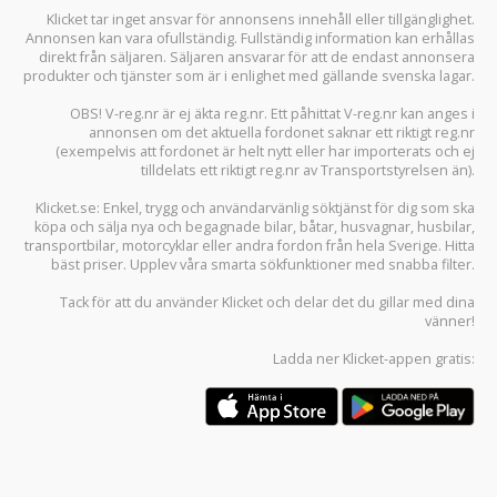
Klicket tar inget ansvar för annonsens innehåll eller tillgänglighet.
Annonsen kan vara ofullständig. Fullständig information kan erhållas
direkt från säljaren. Säljaren ansvarar för att de endast annonsera
produkter och tjänster som är i enlighet med gällande svenska lagar.
OBS! V-reg.nr är ej äkta reg.nr. Ett påhittat V-reg.nr kan anges i
annonsen om det aktuella fordonet saknar ett riktigt reg.nr
(exempelvis att fordonet är helt nytt eller har importerats och ej
tilldelats ett riktigt reg.nr av Transportstyrelsen än).
Klicket.se
: Enkel, trygg och användarvänlig söktjänst för dig som ska
köpa och sälja
nya och begagnade bilar
,
båtar
,
husvagnar
,
husbilar
,
transportbilar
,
motorcyklar
eller andra fordon från hela Sverige. Hitta
bäst priser. Upplev våra smarta sökfunktioner med snabba filter.
Tack för att du använder
Klicket
och delar det du gillar med dina
vänner!
Ladda ner
Klicket-appen
gratis: