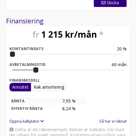
Skicka
Finansiering
fr
1 215
kr/mån
*
20
%
KONTANTINSATS
60
mån
AVBETALNINGSTID
FINANSMODELL
Annuitet
Rak amortering
7,95 %
RÄNTA
8,24
%
EFFEKTIV RÄNTA
Öppna kalkylator
Så har vi räknat
Detta är ett räkneexempel. Räntan är indikativ, hör med
din säljare för exakt räntenivå. Kontantinsatsen måste vara