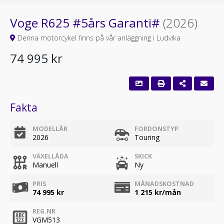
Voge R625 #5års Garanti#
(2026)
Denna motorcykel finns på vår anläggning i Ludvika
74 995 kr
Fakta
MODELLÅR
FORDONSTYP
2026
Touring
VÄXELLÅDA
SKICK
Manuell
Ny
PRIS
MÅNADSKOSTNAD
74 995 kr
1 215
kr/mån
REG.NR
VGM513