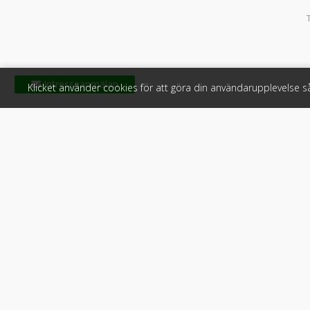
Klicket använder cookies för att göra din användarupplevelse 
Klicket
För f
Om Klicket
Produkter &
Säljtips
Annonsera
Kontakt & support
Bli kund hos
Press
Handlarlogi
Tyck till om Klicket