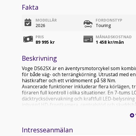
Fakta
MODELLÅR
FORDONSTYP
2026
Touring
PRIS
MÅNADSKOSTNAD
89 995 kr
1 458
kr/mån
Beskrivning
Voge DS625X är en äventyrsmotorcykel som kombi
för både väg- och terrängkörning. Utrustad med en 
hästkrafter och ett vridmoment på 58 Nm.
Avancerade funktioner inkluderar flera körlägen, tr
föraren full kontroll i olika situationer. En 7-tums
däcktrycksövervakning och kraftfull LED-belysnin
inbyggd HD-frontkamera, centralstöd och skyddsbå
Går även att registrera om till A2 för mellanklassk
5års garanti.
Voge DS625X DS625 X DS 625X DS 625 X Adv Advent
Intresseanmälan
Finansiering
Vi har nöjet att kunna erbjuda denna Voge DS625X 