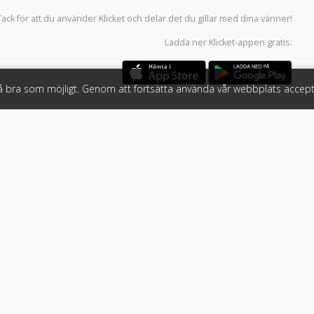
Tack för att du använder
Klicket
och delar det du gillar med dina vänner!
Ladda ner
Klicket-appen
gratis:
så bra som möjligt. Genom att fortsätta använda vår webbplats accept
öretag
Följ oss
 tjänster
Facebook
Instagram
 Klicket
LinkedIn
n
#klicket