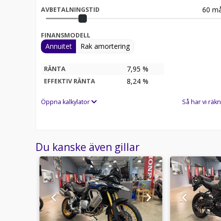
60
må
AVBETALNINGSTID
FINANSMODELL
Annuitet
Rak amortering
7,95 %
RÄNTA
8,24
%
EFFEKTIV RÄNTA
Öppna kalkylator
Så har vi räkn
Du kanske även gillar