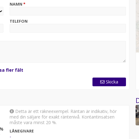
NAMN
*
c, ATV eller moped.
 våra fordon.
 / Honda Mc Center Göteborg.
TELEFON
sa fler fält
Skicka
D
Detta är ett räkneexempel. Räntan är indikativ, hör
med din säljare för exakt räntenivå. Kontantinsatsen
måste vara minst 20 %.
%
LÅNEGIVARE
-