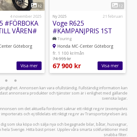
1
1
12
12
4 november 2025
Ny 2025
21 februari
N
25 #FÖRBOKA
Voge R625
TILL VÅREN#
#KAMPANJPRIS 1ST
KVAR#
Touring
enter Göteborg
Honda MC-Center Göteborg
fr. 1 100 kr/mån
74 995 kr
f
67 900 kr
1
Visa mer
Visa mer
llgänglighet. Annonsen kan vara ofullständig. Fullständig information kan
 endast annonsera produkter och tjänster som är i enlighet med gällande
svenska lagar.
i annonsen om det aktuella fordonet saknar ett riktigt reg.nr (exempelvis
r importerats och ej tilldelats ett riktigt reg.nr av Transportstyrelsen än).
r dig som ska köpa och sälja
nya och begagnade bilar
,
båtar
,
husvagnar
,
n hela Sverige. Hitta bäst priser. Upplev våra smarta sökfunktioner med
snabba filter.