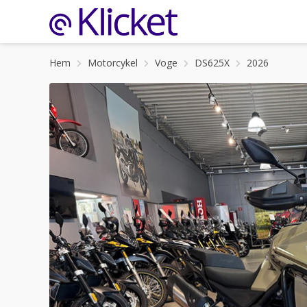
Hem
Motorcykel
Voge
DS625X
2026