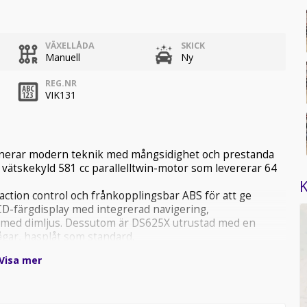
VÄXELLÅDA
SKICK
Manuell
Ny
REG.NR
VIK131
nerar modern teknik med mångsidighet och prestanda
vätskekyld 581 cc parallelltwin-motor som levererar 64
K
action control och frånkopplingsbar ABS för att ge
 LCD-färgdisplay med integrerad navigering,
g med dimljus. Dessutom är DS625X utrustad med en
gar, hasplåt som standard.
örkort mot en kostnad.
Visa mer
ure Offroad
2026.