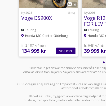
1
12
16
1 februari
Ny 2026
8 maj
Ny 2026
Voge DS900X
Voge R1
FÖR LEV 
Touring
Touring
org
Honda MC-Center Göteborg
Honda MC-C
fr. 2 187 kr/mån
fr. 648 kr/mån
134 995 kr
39 995 kr
sa mer
Visa mer
Klicket tar inget ansvar för annonsens innehåll eller ti
erhållas direkt från säljaren. Säljaren ansvarar för att de
OBS! V-reg.nr är ej äkta reg.nr. Ett påhittat V-reg.nr kan anges 
att fordonet är helt nytt eller ha
Klicket.se
: Enkel, trygg och användarvänlig söktjänst fö
husbilar
,
transportbilar
,
motorcyklar
eller andra fordon frå