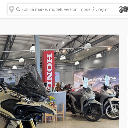
Sök på märke, modell, version, modellår, reg.nr