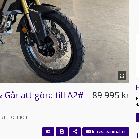
Går att göra till A2#
89 995 kr
H
4
tra Frölunda
1