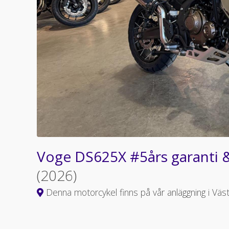
Voge DS625X #5års garanti & 
(2026)
Denna motorcykel finns på vår anläggning i Väs