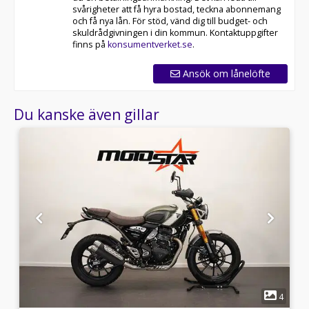
svårigheter att få hyra bostad, teckna abonnemang
och få nya lån. För stöd, vänd dig till budget- och
skuldrådgivningen i din kommun. Kontaktuppgifter
finns på
konsumentverket.se
.
Ansök om lånelöfte
Du kanske även gillar
1
4
4