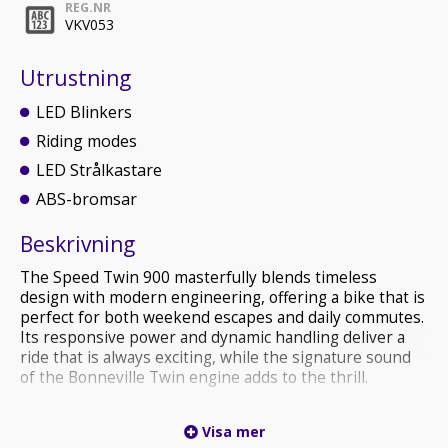
REG.NR
VKV053
Utrustning
LED Blinkers
Riding modes
LED Strålkastare
ABS-bromsar
Beskrivning
The Speed Twin 900 masterfully blends timeless
design with modern engineering, offering a bike that is
perfect for both weekend escapes and daily commutes.
Its responsive power and dynamic handling deliver a
ride that is always exciting, while the signature sound
of the Bonneville Twin engine adds to the thrill.
New for 2025 - included as standard
Visa mer