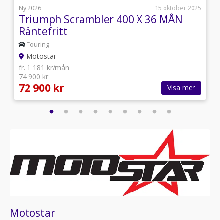
i
Ny 2026
15 oktober 2025
Triumph Scrambler 400 X 36 MÅN
Räntefritt
Touring
Motostar
fr. 1 181 kr/mån
74 900 kr
72 900 kr
Visa mer
Motostar