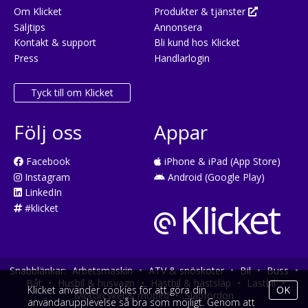
Om Klicket
Produkter & tjänster
Säljtips
Annonsera
Kontakt & support
Bli kund hos Klicket
Press
Handlarlogin
Tyck till om Klicket
Följ oss
Appar
Facebook
iPhone & iPad (App Store)
Instagram
Android (Google Play)
LinkedIn
#klicket
Snabblänkar:
Arbetsmaskin
•
ATV & snöskoter
•
Bil
•
Buss
•
Båt
•
Husbil & husvagn
•
Hästbil & hästsläp
•
Lastbil
•
Klicket använder cookies för att göra din
OK
Motorcykel & moped
•
Släpfordon
användarupplevelse så bra som möjligt. Genom att