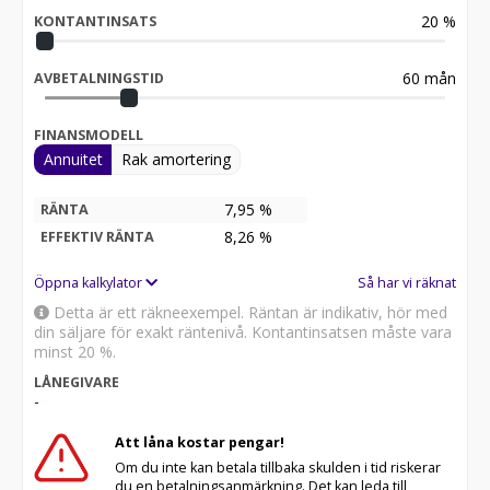
Ett annat alternativ är finansiering upp till 250,000:-
20
%
utan krav på egen insättning och med ett räntebärande
KONTANTINSATS
upplägg.
Även andra upplägg finns tillgängliga.
60
mån
AVBETALNINGSTID
Kontakta oss gärna så berättar vi mer och hittar den
bästa lösningen för just dig!
FINANSMODELL
Vi löser även frakt och försäkring av din nya MC/MX
Annuitet
Rak amortering
inom Sverige genom Svedea eller Bilsport MC.
7,95 %
RÄNTA
För leveransbesked och lagerstatus vänligen kontakta
8,26
%
EFFEKTIV RÄNTA
oss innan ett besök.
Öppna kalkylator
Så har vi räknat
Välkomna till Motostar - din MC butik i södra Sverige.
Detta är ett räkneexempel. Räntan är indikativ, hör med
din säljare för exakt räntenivå. Kontantinsatsen måste vara
minst 20 %.
LÅNEGIVARE
-
Att låna kostar pengar!
Om du inte kan betala tillbaka skulden i tid riskerar
du en betalningsanmärkning. Det kan leda till