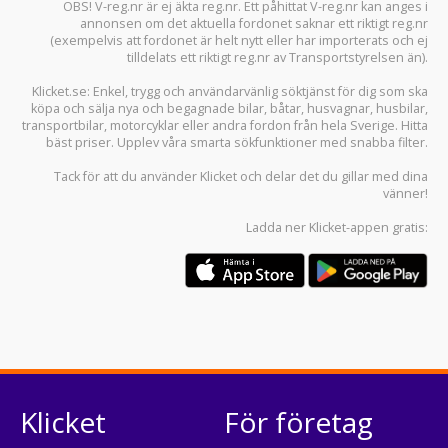
OBS! V-reg.nr är ej äkta reg.nr. Ett påhittat V-reg.nr kan anges i
annonsen om det aktuella fordonet saknar ett riktigt reg.nr
(exempelvis att fordonet är helt nytt eller har importerats och ej
tilldelats ett riktigt reg.nr av Transportstyrelsen än).
Klicket.se
: Enkel, trygg och användarvänlig söktjänst för dig som ska
köpa och sälja
nya och begagnade bilar
,
båtar
,
husvagnar
,
husbilar
,
transportbilar
,
motorcyklar
eller andra fordon från hela Sverige. Hitta
bäst priser. Upplev våra smarta sökfunktioner med snabba filter.
Tack för att du använder
Klicket
och delar det du gillar med dina
vänner!
Ladda ner
Klicket-appen
gratis:
Klicket
För företag