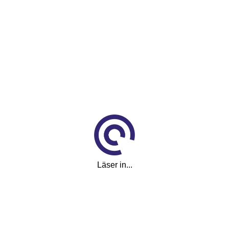
rusbuse! 976:-/Mån
(2026)
anläggning i Sjöbo
Läser in...