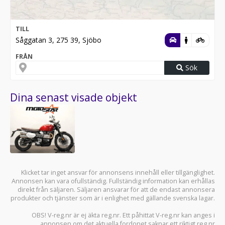
TILL
Såggatan 3, 275 39, Sjöbo
FRÅN
Sök
Dina senast visade objekt
Klicket tar inget ansvar för annonsens innehåll eller tillgänglighet.
Annonsen kan vara ofullständig. Fullständig information kan erhållas
direkt från säljaren. Säljaren ansvarar för att de endast annonsera
produkter och tjänster som är i enlighet med gällande svenska lagar.
OBS! V-reg.nr är ej äkta reg.nr. Ett påhittat V-reg.nr kan anges i
annonsen om det aktuella fordonet saknar ett riktigt reg.nr