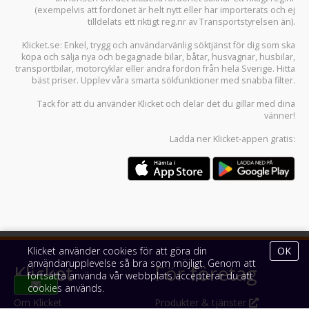
(exempelvis att fordonet är helt nytt eller har importerats och ej
tilldelats ett riktigt reg.nr av Transportstyrelsen än).
Klicket.se
: Enkel, trygg och användarvänlig söktjänst för dig som ska
köpa och sälja
nya och begagnade bilar
,
båtar
,
husvagnar
,
husbilar
,
transportbilar
,
motorcyklar
eller andra fordon från hela Sverige. Hitta
bäst priser. Upplev våra smarta sökfunktioner med snabba filter.
Tack för att du använder
Klicket
och delar det du gillar med dina
vänner!
Ladda ner
Klicket-appen
gratis:
Klicket använder cookies för att göra din
OK
användarupplevelse så bra som möjligt. Genom att
Klicket
För företag
fortsätta använda vår webbplats accepterar du att
cookies används.
Om Klicket
Produkter & tjänster