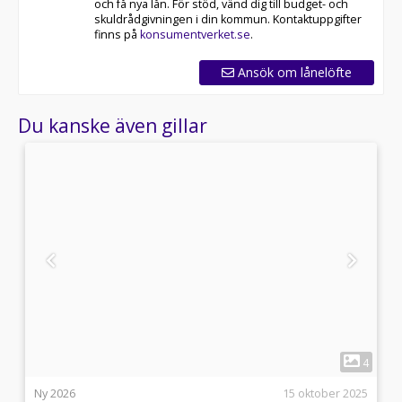
och få nya lån. För stöd, vänd dig till budget- och
skuldrådgivningen i din kommun. Kontaktuppgifter
finns på
konsumentverket.se
.
Ansök om lånelöfte
Du kanske även gillar
1
4
4
i
Ny 2026
15 oktober 2025