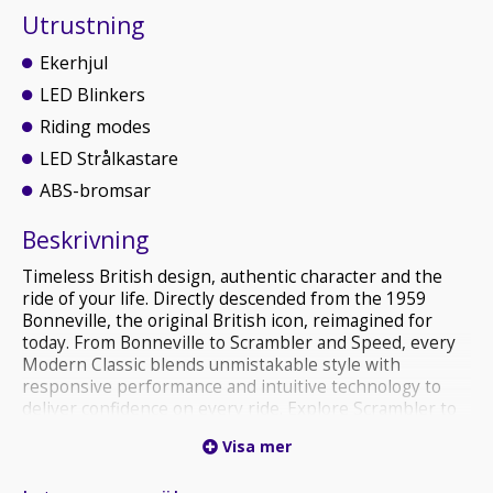
Utrustning
Ekerhjul
LED Blinkers
Riding modes
LED Strålkastare
ABS-bromsar
Beskrivning
Timeless British design, authentic character and the
ride of your life. Directly descended from the 1959
Bonneville, the original British icon, reimagined for
today. From Bonneville to Scrambler and Speed, every
Modern Classic blends unmistakable style with
responsive performance and intuitive technology to
deliver confidence on every ride. Explore Scrambler to
find the Modern Classic that fits your style and your
Visa mer
ride.