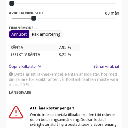
60
mån
AVBETALNINGSTID
FINANSMODELL
Annuitet
Rak amortering
7,95 %
RÄNTA
8,25
%
EFFEKTIV RÄNTA
Öppna kalkylator
Så har vi räknat
Detta är ett räkneexempel. Räntan är indikativ, hör med
din säljare för exakt räntenivå. Kontantinsatsen måste vara
minst 20 %.
LÅNEGIVARE
-
Att låna kostar pengar!
Om du inte kan betala tillbaka skulden i tid riskerar
du en betalningsanmärkning. Det kan leda till
svårigheter att få hyra bostad, teckna abonnemang