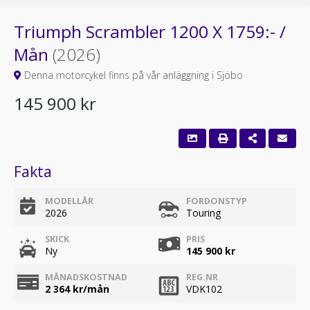
Triumph Scrambler 1200 X 1759:- /
Mån
(2026)
Denna motorcykel finns på vår anläggning i Sjöbo
145 900 kr
Fakta
MODELLÅR
FORDONSTYP
2026
Touring
SKICK
PRIS
Ny
145 900 kr
MÅNADSKOSTNAD
REG.NR
2 364
kr/mån
VDK102