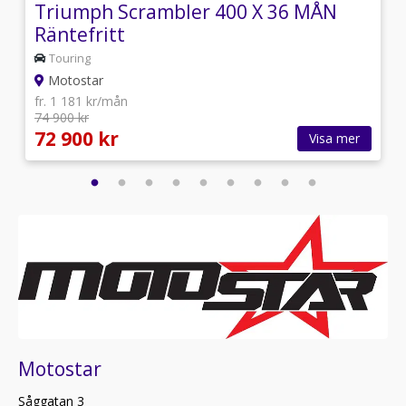
Triumph Scrambler 400 X 36 MÅN
Räntefritt
Touring
Motostar
fr. 1 181 kr/mån
74 900 kr
72 900 kr
Visa mer
Motostar
Såggatan 3