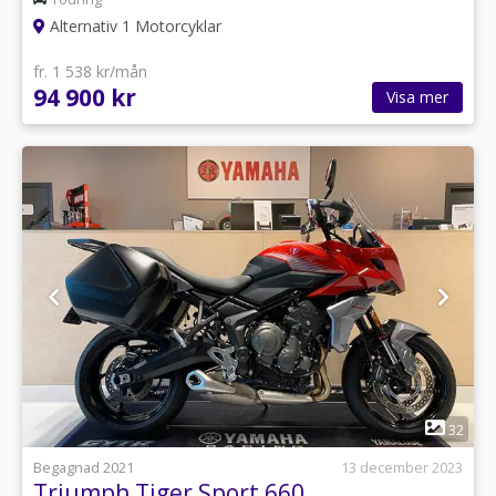
Alternativ 1 Motorcyklar
fr. 1 538 kr/mån
94 900 kr
Visa mer
1
32
Begagnad 2021
13 december 2023
Triumph Tiger Sport 660