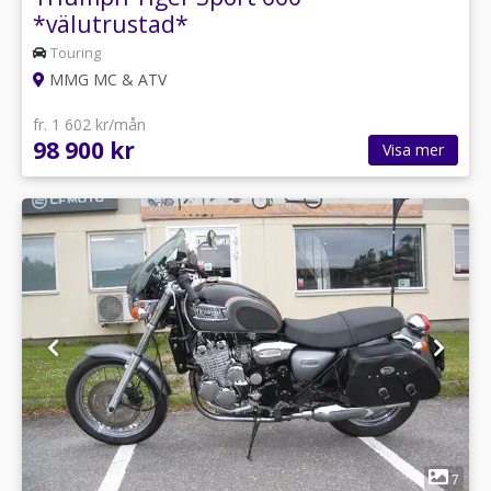
*välutrustad*
Touring
MMG MC & ATV
fr. 1 602 kr/mån
98 900 kr
Visa mer
1
7