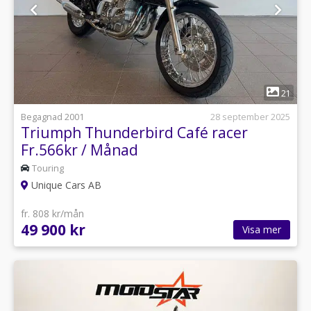
1
21
Begagnad 2001
28 september 2025
Triumph Thunderbird Café racer
Fr.566kr / Månad
Touring
Unique Cars AB
fr. 808 kr/mån
49 900 kr
Visa mer