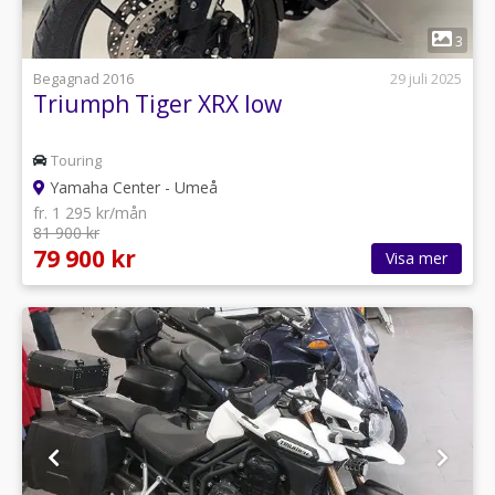
1
3
Begagnad 2016
29 juli 2025
Triumph Tiger XRX low
Touring
Yamaha Center - Umeå
fr. 1 295 kr/mån
81 900 kr
79 900 kr
Visa mer