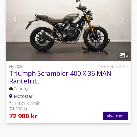
1
4
Ny 2026
15 oktober 2025
Triumph Scrambler 400 X 36 MÅN
Räntefritt
Touring
Motostar
fr. 1 181 kr/mån
74 900 kr
72 900 kr
Visa mer