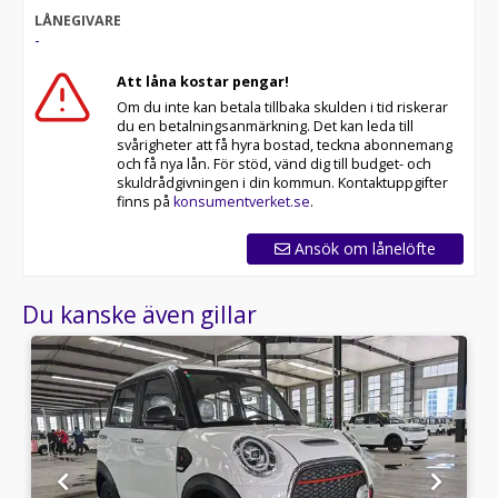
LÅNEGIVARE
-
Att låna kostar pengar!
Om du inte kan betala tillbaka skulden i tid riskerar
du en betalningsanmärkning. Det kan leda till
svårigheter att få hyra bostad, teckna abonnemang
och få nya lån. För stöd, vänd dig till budget- och
skuldrådgivningen i din kommun. Kontaktuppgifter
finns på
konsumentverket.se
.
Ansök om lånelöfte
Du kanske även gillar