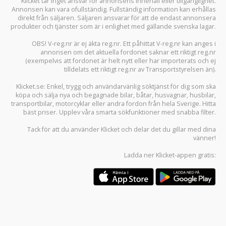
Klicket tar inget ansvar för annonsens innehåll eller tillgänglighet.
Annonsen kan vara ofullständig. Fullständig information kan erhållas
direkt från säljaren. Säljaren ansvarar för att de endast annonsera
produkter och tjänster som är i enlighet med gällande svenska lagar.
OBS! V-reg.nr är ej äkta reg.nr. Ett påhittat V-reg.nr kan anges i
annonsen om det aktuella fordonet saknar ett riktigt reg.nr
(exempelvis att fordonet är helt nytt eller har importerats och ej
tilldelats ett riktigt reg.nr av Transportstyrelsen än).
Klicket.se
: Enkel, trygg och användarvänlig söktjänst för dig som ska
köpa och sälja
nya och begagnade bilar
,
båtar
,
husvagnar
,
husbilar
,
transportbilar
,
motorcyklar
eller andra fordon från hela Sverige. Hitta
bäst priser. Upplev våra smarta sökfunktioner med snabba filter.
Tack för att du använder
Klicket
och delar det du gillar med dina
vänner!
Ladda ner
Klicket-appen
gratis: