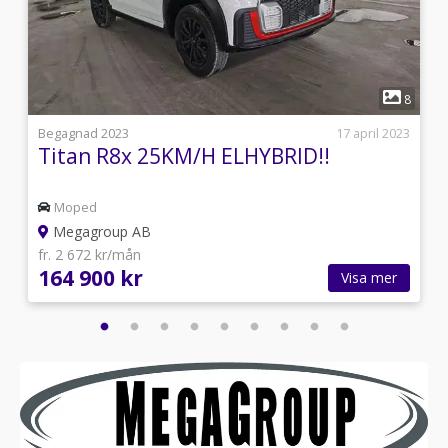
1
8
8
4
Begagnad 2023
17 april 2023
Titan R8x 25KM/H ELHYBRID!!
Moped
Megagroup AB
fr. 2 672 kr/mån
164 900 kr
Visa mer