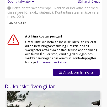
Öppna kalkylator
Så har vi räknat
Detta är ett räkneexempel. Räntan är indikativ, hör med
din säljare för exakt räntenivå. Kontantinsatsen måste vara
minst 20 %.
LÅNEGIVARE
-
Att låna kostar pengar!
Om du inte kan betala tillbaka skulden i tid riskerar
du en betalningsanmärkning. Det kan leda till
svårigheter att få hyra bostad, teckna abonnemang
och få nya lån. För stöd, vänd dig till budget- och
skuldrådgivningen i din kommun. Kontaktuppgifter
finns på
konsumentverket.se
.
Ansök om lånelöfte
Du kanske även gillar