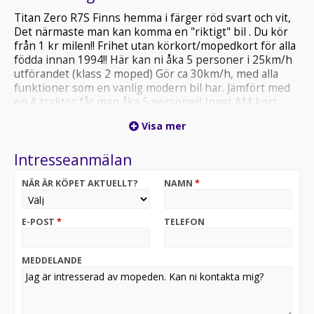
Titan Zero R7S Finns hemma i färger röd svart och vit,
Det närmaste man kan komma en "riktigt" bil . Du kör
från 1 kr milen!! Frihet utan körkort/mopedkort för alla
födda innan 1994!! Här kan ni åka 5 personer i 25km/h
utförandet (klass 2 moped) Gör ca 30km/h, med alla
funktioner som en vanlig modern bil har. Jämfört med
en A traktor får man åka 5 personer! Inget AM kort
krävs! ingen besiktning ingen skatt, Den eldrivna
Visa mer
mopedbilen är utrustad till "Max" redan från början. Du
kör riktigt billigt ! Du parkerar bilen mycket enkelt och
Intresseanmälan
bland trängre utrymmen där "Vanliga" bilar inte får
plats. En perfekt pendlar bil om du bor inom rimligt
NÄR ÄR KÖPET AKTUELLT?
NAMN
*
avstånd, eller varför inte ta en sväng ner på stan ? En
extremt rolig bil för 4-5 personer, roligt och
billigt......................... Teknisk Data: -längd 402cm bredd
E-POST
*
TELEFON
162cm höjd170cm, 25km/h får framföras med det
enklare klass II förarbeviset eller om du är född innan
1994 så behövs inget förarbevis/körkort alls! Ett bra
MEDDELANDE
alternativ för dig som blivit av med ditt körkort eller om
du aldrig tagit något!Laddtid: 6-8 timmar i vanligt 230V
vägguttag - Räckvidd: upp till 10 mil, kan enkelt dubblas
med ett extra batteri! Lithium batteriet kan även