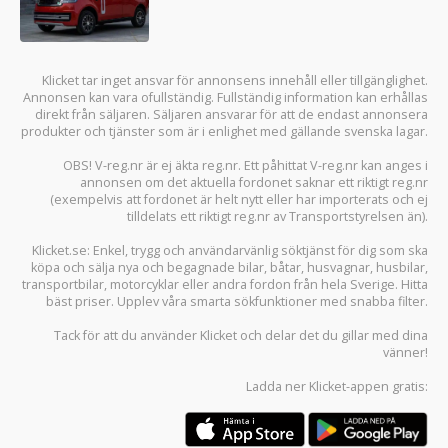
Klicket tar inget ansvar för annonsens innehåll eller tillgänglighet.
Annonsen kan vara ofullständig. Fullständig information kan erhållas
direkt från säljaren. Säljaren ansvarar för att de endast annonsera
produkter och tjänster som är i enlighet med gällande svenska lagar.
OBS! V-reg.nr är ej äkta reg.nr. Ett påhittat V-reg.nr kan anges i
annonsen om det aktuella fordonet saknar ett riktigt reg.nr
(exempelvis att fordonet är helt nytt eller har importerats och ej
tilldelats ett riktigt reg.nr av Transportstyrelsen än).
Klicket.se
: Enkel, trygg och användarvänlig söktjänst för dig som ska
köpa och sälja
nya och begagnade bilar
,
båtar
,
husvagnar
,
husbilar
,
transportbilar
,
motorcyklar
eller andra fordon från hela Sverige. Hitta
bäst priser. Upplev våra smarta sökfunktioner med snabba filter.
Tack för att du använder
Klicket
och delar det du gillar med dina
vänner!
Ladda ner
Klicket-appen
gratis: