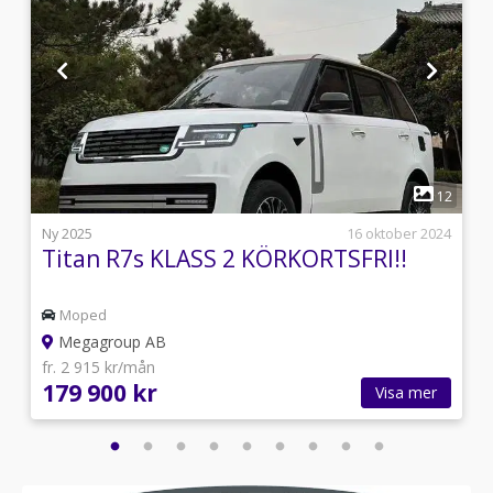
1
0
12
5
Ny 2025
16 oktober 2024
Titan R7s KLASS 2 KÖRKORTSFRI!!
Moped
Megagroup AB
fr. 2 915 kr/mån
179 900 kr
Visa mer