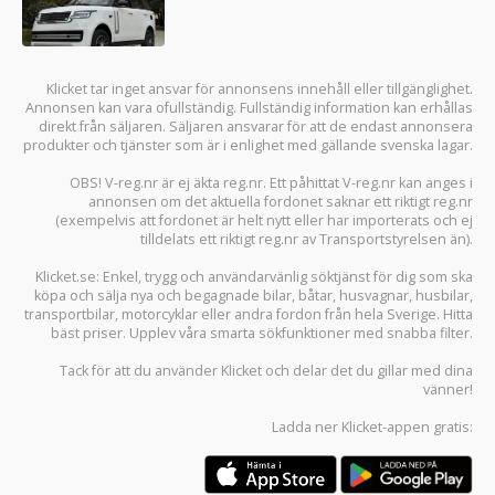
Klicket tar inget ansvar för annonsens innehåll eller tillgänglighet.
Annonsen kan vara ofullständig. Fullständig information kan erhållas
direkt från säljaren. Säljaren ansvarar för att de endast annonsera
produkter och tjänster som är i enlighet med gällande svenska lagar.
OBS! V-reg.nr är ej äkta reg.nr. Ett påhittat V-reg.nr kan anges i
annonsen om det aktuella fordonet saknar ett riktigt reg.nr
(exempelvis att fordonet är helt nytt eller har importerats och ej
tilldelats ett riktigt reg.nr av Transportstyrelsen än).
Klicket.se
: Enkel, trygg och användarvänlig söktjänst för dig som ska
köpa och sälja
nya och begagnade bilar
,
båtar
,
husvagnar
,
husbilar
,
transportbilar
,
motorcyklar
eller andra fordon från hela Sverige. Hitta
bäst priser. Upplev våra smarta sökfunktioner med snabba filter.
Tack för att du använder
Klicket
och delar det du gillar med dina
vänner!
Ladda ner
Klicket-appen
gratis: