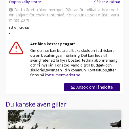
Öppna kalkylator
Så har vi räknat
Detta är ett räkneexempel. Räntan är indikativ, hör med
din säljare för exakt räntenivå. Kontantinsatsen måste vara
minst 20 %.
LÅNEGIVARE
-
Att låna kostar pengar!
Om du inte kan betala tillbaka skulden i tid riskerar
du en betalningsanmärkning. Det kan leda till
svårigheter att få hyra bostad, teckna abonnemang
och få nya lån. För stöd, vänd dig till budget- och
skuldrådgivningen i din kommun. Kontaktuppgifter
finns på
konsumentverket.se
.
Ansök om lånelöfte
Du kanske även gillar