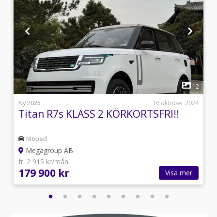
1
0
12
5
Ny 2025
16 oktober 2024
Titan R7s KLASS 2 KÖRKORTSFRI!!
Moped
Megagroup AB
fr. 2 915 kr/mån
179 900 kr
Visa mer