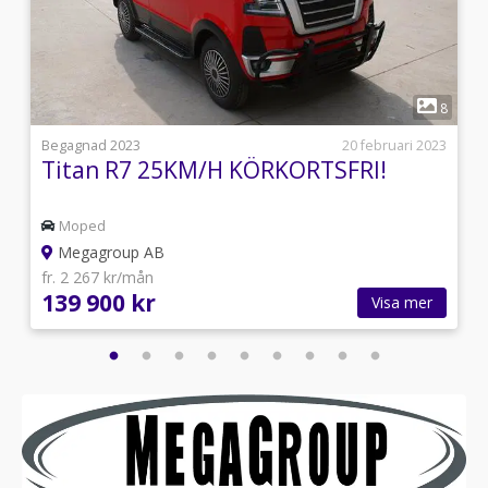
1
9
8
3
Begagnad 2023
20 februari 2023
Titan R7 25KM/H KÖRKORTSFRI!
Moped
Megagroup AB
fr. 2 267 kr/mån
139 900 kr
Visa mer