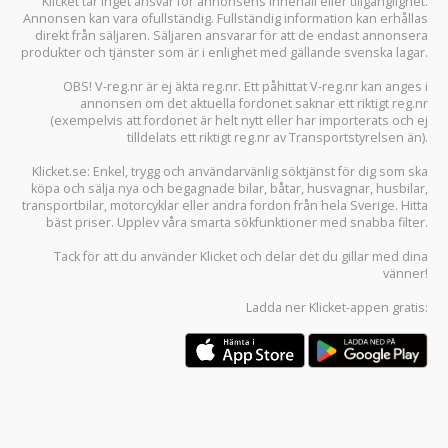
Klicket tar inget ansvar för annonsens innehåll eller tillgänglighet.
Annonsen kan vara ofullständig. Fullständig information kan erhållas
direkt från säljaren. Säljaren ansvarar för att de endast annonsera
produkter och tjänster som är i enlighet med gällande svenska lagar.
OBS! V-reg.nr är ej äkta reg.nr. Ett påhittat V-reg.nr kan anges i
annonsen om det aktuella fordonet saknar ett riktigt reg.nr
(exempelvis att fordonet är helt nytt eller har importerats och ej
tilldelats ett riktigt reg.nr av Transportstyrelsen än).
Klicket.se
: Enkel, trygg och användarvänlig söktjänst för dig som ska
köpa och sälja
nya och begagnade bilar
,
båtar
,
husvagnar
,
husbilar
,
transportbilar
,
motorcyklar
eller andra fordon från hela Sverige. Hitta
bäst priser. Upplev våra smarta sökfunktioner med snabba filter.
Tack för att du använder
Klicket
och delar det du gillar med dina
vänner!
Ladda ner
Klicket-appen
gratis: