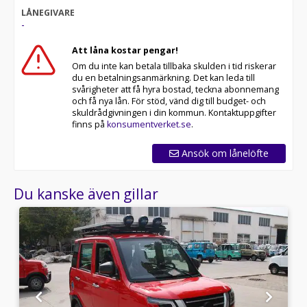
LÅNEGIVARE
-
Att låna kostar pengar!
Om du inte kan betala tillbaka skulden i tid riskerar
du en betalningsanmärkning. Det kan leda till
svårigheter att få hyra bostad, teckna abonnemang
och få nya lån. För stöd, vänd dig till budget- och
skuldrådgivningen i din kommun. Kontaktuppgifter
finns på
konsumentverket.se
.
Ansök om lånelöfte
Du kanske även gillar