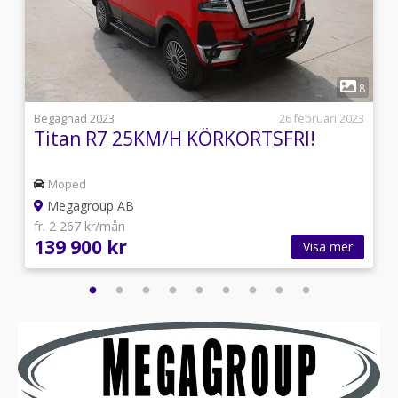
1
9
8
3
Begagnad 2023
26 februari 2023
Titan R7 25KM/H KÖRKORTSFRI!
Moped
Megagroup AB
fr. 2 267 kr/mån
139 900 kr
Visa mer