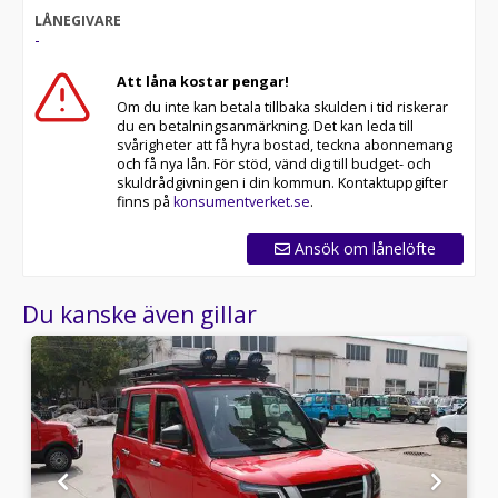
LÅNEGIVARE
-
Att låna kostar pengar!
Om du inte kan betala tillbaka skulden i tid riskerar
du en betalningsanmärkning. Det kan leda till
svårigheter att få hyra bostad, teckna abonnemang
och få nya lån. För stöd, vänd dig till budget- och
skuldrådgivningen i din kommun. Kontaktuppgifter
finns på
konsumentverket.se
.
Ansök om lånelöfte
Du kanske även gillar