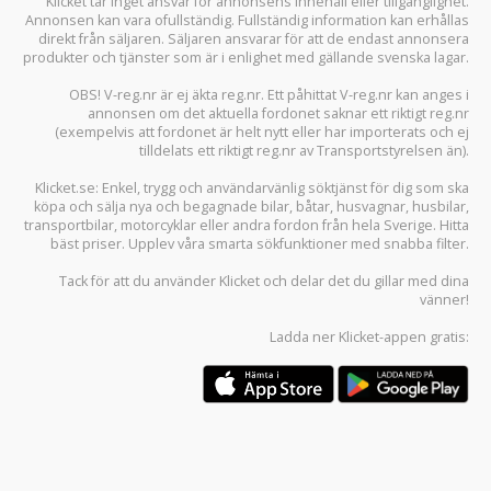
Klicket tar inget ansvar för annonsens innehåll eller tillgänglighet.
Annonsen kan vara ofullständig. Fullständig information kan erhållas
direkt från säljaren. Säljaren ansvarar för att de endast annonsera
produkter och tjänster som är i enlighet med gällande svenska lagar.
OBS! V-reg.nr är ej äkta reg.nr. Ett påhittat V-reg.nr kan anges i
annonsen om det aktuella fordonet saknar ett riktigt reg.nr
(exempelvis att fordonet är helt nytt eller har importerats och ej
tilldelats ett riktigt reg.nr av Transportstyrelsen än).
Klicket.se
: Enkel, trygg och användarvänlig söktjänst för dig som ska
köpa och sälja
nya och begagnade bilar
,
båtar
,
husvagnar
,
husbilar
,
transportbilar
,
motorcyklar
eller andra fordon från hela Sverige. Hitta
bäst priser. Upplev våra smarta sökfunktioner med snabba filter.
Tack för att du använder
Klicket
och delar det du gillar med dina
vänner!
Ladda ner
Klicket-appen
gratis: