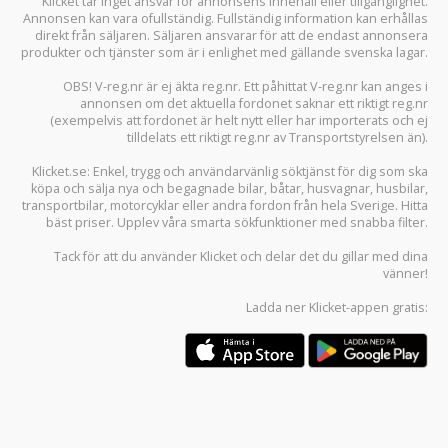
Klicket tar inget ansvar för annonsens innehåll eller tillgänglighet.
Annonsen kan vara ofullständig. Fullständig information kan erhållas
direkt från säljaren. Säljaren ansvarar för att de endast annonsera
produkter och tjänster som är i enlighet med gällande svenska lagar.
OBS! V-reg.nr är ej äkta reg.nr. Ett påhittat V-reg.nr kan anges i
annonsen om det aktuella fordonet saknar ett riktigt reg.nr
(exempelvis att fordonet är helt nytt eller har importerats och ej
tilldelats ett riktigt reg.nr av Transportstyrelsen än).
Klicket.se
: Enkel, trygg och användarvänlig söktjänst för dig som ska
köpa och sälja
nya och begagnade bilar
,
båtar
,
husvagnar
,
husbilar
,
transportbilar
,
motorcyklar
eller andra fordon från hela Sverige. Hitta
bäst priser. Upplev våra smarta sökfunktioner med snabba filter.
Tack för att du använder
Klicket
och delar det du gillar med dina
vänner!
Ladda ner
Klicket-appen
gratis: