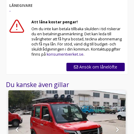
LÅNEGIVARE
-
Att låna kostar pengar!
Om du inte kan betala tillbaka skulden i tid riskerar
du en betalningsanmärkning. Det kan leda till
svårigheter att få hyra bostad, teckna abonnemang
och få nya lån. För stöd, vänd dig till budget- och
skuldrådgivningen i din kommun. Kontaktuppgifter
finns på
konsumentverket.se
.
Ansök om lånelöfte
Du kanske även gillar