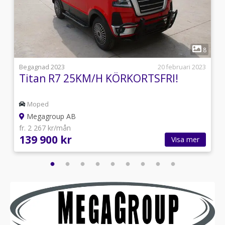
1
8
8
3
Begagnad 2023
20 februari 2023
Titan R7 25KM/H KÖRKORTSFRI!
Moped
Megagroup AB
fr. 2 267 kr/mån
139 900 kr
Visa mer