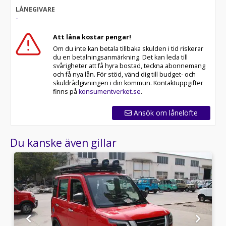
LÅNEGIVARE
-
Att låna kostar pengar!
Om du inte kan betala tillbaka skulden i tid riskerar
du en betalningsanmärkning. Det kan leda till
svårigheter att få hyra bostad, teckna abonnemang
och få nya lån. För stöd, vänd dig till budget- och
skuldrådgivningen i din kommun. Kontaktuppgifter
finns på
konsumentverket.se
.
Ansök om lånelöfte
Du kanske även gillar