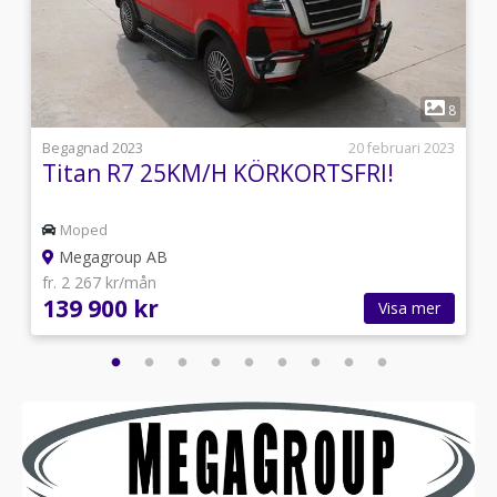
1
9
8
3
Begagnad 2023
20 februari 2023
Titan R7 25KM/H KÖRKORTSFRI!
Moped
Megagroup AB
fr. 2 267 kr/mån
139 900 kr
Visa mer