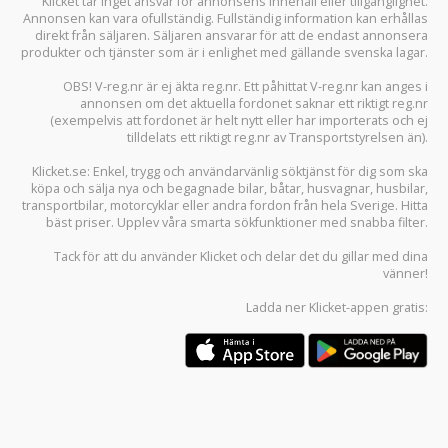
Klicket tar inget ansvar för annonsens innehåll eller tillgänglighet.
Annonsen kan vara ofullständig. Fullständig information kan erhållas
direkt från säljaren. Säljaren ansvarar för att de endast annonsera
produkter och tjänster som är i enlighet med gällande svenska lagar.
OBS! V-reg.nr är ej äkta reg.nr. Ett påhittat V-reg.nr kan anges i
annonsen om det aktuella fordonet saknar ett riktigt reg.nr
(exempelvis att fordonet är helt nytt eller har importerats och ej
tilldelats ett riktigt reg.nr av Transportstyrelsen än).
Klicket.se
: Enkel, trygg och användarvänlig söktjänst för dig som ska
köpa och sälja
nya och begagnade bilar
,
båtar
,
husvagnar
,
husbilar
,
transportbilar
,
motorcyklar
eller andra fordon från hela Sverige. Hitta
bäst priser. Upplev våra smarta sökfunktioner med snabba filter.
Tack för att du använder
Klicket
och delar det du gillar med dina
vänner!
Ladda ner
Klicket-appen
gratis: