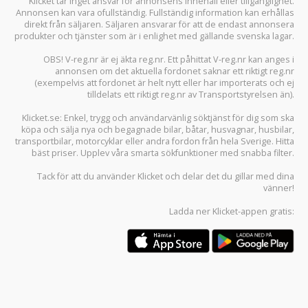
Klicket tar inget ansvar för annonsens innehåll eller tillgänglighet.
Annonsen kan vara ofullständig. Fullständig information kan erhållas
direkt från säljaren. Säljaren ansvarar för att de endast annonsera
produkter och tjänster som är i enlighet med gällande svenska lagar.
OBS! V-reg.nr är ej äkta reg.nr. Ett påhittat V-reg.nr kan anges i
annonsen om det aktuella fordonet saknar ett riktigt reg.nr
(exempelvis att fordonet är helt nytt eller har importerats och ej
tilldelats ett riktigt reg.nr av Transportstyrelsen än).
Klicket.se
: Enkel, trygg och användarvänlig söktjänst för dig som ska
köpa och sälja
nya och begagnade bilar
,
båtar
,
husvagnar
,
husbilar
,
transportbilar
,
motorcyklar
eller andra fordon från hela Sverige. Hitta
bäst priser. Upplev våra smarta sökfunktioner med snabba filter.
Tack för att du använder
Klicket
och delar det du gillar med dina
vänner!
Ladda ner
Klicket-appen
gratis: