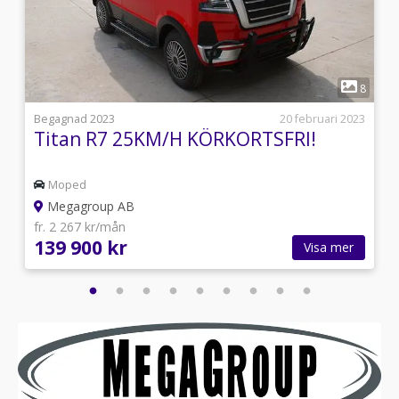
1
9
8
4
Begagnad 2023
20 februari 2023
Titan R7 25KM/H KÖRKORTSFRI!
Moped
Megagroup AB
fr. 2 267 kr/mån
139 900 kr
Visa mer