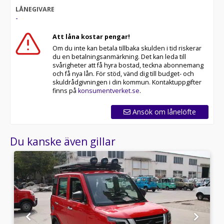
LÅNEGIVARE
-
Att låna kostar pengar!
Om du inte kan betala tillbaka skulden i tid riskerar
du en betalningsanmärkning. Det kan leda till
svårigheter att få hyra bostad, teckna abonnemang
och få nya lån. För stöd, vänd dig till budget- och
skuldrådgivningen i din kommun. Kontaktuppgifter
finns på
konsumentverket.se
.
Ansök om lånelöfte
Du kanske även gillar