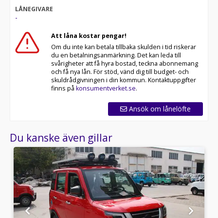
LÅNEGIVARE
-
Att låna kostar pengar!
Om du inte kan betala tillbaka skulden i tid riskerar
du en betalningsanmärkning. Det kan leda till
svårigheter att få hyra bostad, teckna abonnemang
och få nya lån. För stöd, vänd dig till budget- och
skuldrådgivningen i din kommun. Kontaktuppgifter
finns på
konsumentverket.se
.
Ansök om lånelöfte
Du kanske även gillar