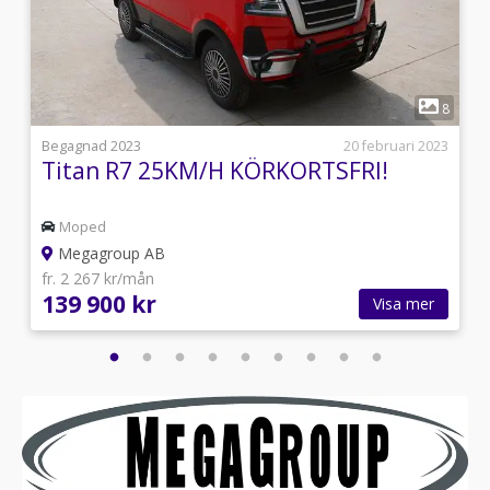
1
9
8
4
Begagnad 2023
20 februari 2023
Titan R7 25KM/H KÖRKORTSFRI!
Moped
Megagroup AB
fr. 2 267 kr/mån
139 900 kr
Visa mer