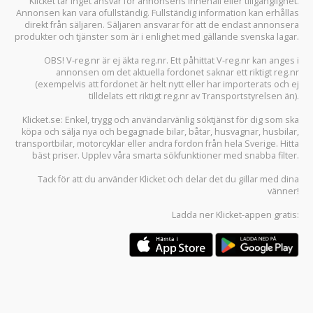
Klicket tar inget ansvar för annonsens innehåll eller tillgänglighet.
Annonsen kan vara ofullständig. Fullständig information kan erhållas
direkt från säljaren. Säljaren ansvarar för att de endast annonsera
produkter och tjänster som är i enlighet med gällande svenska lagar.
OBS! V-reg.nr är ej äkta reg.nr. Ett påhittat V-reg.nr kan anges i
annonsen om det aktuella fordonet saknar ett riktigt reg.nr
(exempelvis att fordonet är helt nytt eller har importerats och ej
tilldelats ett riktigt reg.nr av Transportstyrelsen än).
Klicket.se
: Enkel, trygg och användarvänlig söktjänst för dig som ska
köpa och sälja
nya och begagnade bilar
,
båtar
,
husvagnar
,
husbilar
,
transportbilar
,
motorcyklar
eller andra fordon från hela Sverige. Hitta
bäst priser. Upplev våra smarta sökfunktioner med snabba filter.
Tack för att du använder
Klicket
och delar det du gillar med dina
vänner!
Ladda ner
Klicket-appen
gratis: