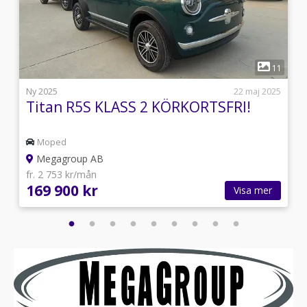
1
5
11
i
Ny 2025
22 maj 2025
Titan R5S KLASS 2 KÖRKORTSFRI!
Moped
Megagroup AB
fr. 2 753 kr/mån
169 900 kr
Visa mer