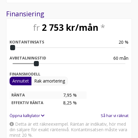
stark om det behövs! Elektriska fönsterhissar fram och
bak, Automatiskt halvljus LED-strålkastare LED-bakljus
Finansiering
Kupévärme Defroster Blåtand media spelare med back
kamera backspeglar, Skivbromsar runt om! Går att få
fr
2 753
kr/mån
*
med diesel värmare för endast 15000kr extra! Du hittar
fler bilder och massa info på vår hemsida
20
%
www.mopedbil.org ring oss på 073-4155722 för mer
KONTANTINSATS
information
Öppet tider: Verkstad 8-17 vardagar, Butik efter
60
mån
AVBETALNINGSTID
överenskommelse ring eller mejla innan så bokar vi en
en tid.
FINANSMODELL
Annuitet
Rak amortering
7,95 %
RÄNTA
8,25
%
EFFEKTIV RÄNTA
Öppna kalkylator
Så har vi räknat
Detta är ett räkneexempel. Räntan är indikativ, hör med
din säljare för exakt räntenivå. Kontantinsatsen måste vara
minst 20 %.