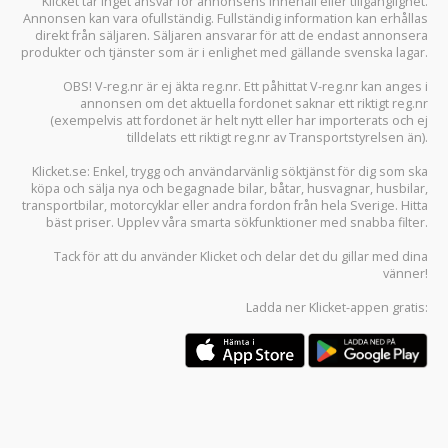
Klicket tar inget ansvar för annonsens innehåll eller tillgänglighet.
Annonsen kan vara ofullständig. Fullständig information kan erhållas
direkt från säljaren. Säljaren ansvarar för att de endast annonsera
produkter och tjänster som är i enlighet med gällande svenska lagar.
OBS! V-reg.nr är ej äkta reg.nr. Ett påhittat V-reg.nr kan anges i
annonsen om det aktuella fordonet saknar ett riktigt reg.nr
(exempelvis att fordonet är helt nytt eller har importerats och ej
tilldelats ett riktigt reg.nr av Transportstyrelsen än).
Klicket.se
: Enkel, trygg och användarvänlig söktjänst för dig som ska
köpa och sälja
nya och begagnade bilar
,
båtar
,
husvagnar
,
husbilar
,
transportbilar
,
motorcyklar
eller andra fordon från hela Sverige. Hitta
bäst priser. Upplev våra smarta sökfunktioner med snabba filter.
Tack för att du använder
Klicket
och delar det du gillar med dina
vänner!
Ladda ner
Klicket-appen
gratis: