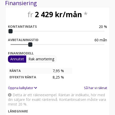
elektrisk mopedbil r4 r5 . Kan även fås som 25km/h
Finansiering
klass 2 elmopedbil, denna körs av alla som är födda
innan1994 helt utan körkort / mopedkort! Lägg till
fr
2 429
kr/mån
*
20000kr och få ett kraftfullt uttagbart lithium batteri.
Öppet tider: Verkstad 8-17 vardagar, Butik efter
20
%
överenskommelse ring eller mejla innan så bokar vi en
KONTANTINSATS
en tid. Obs ny adress Videvägen 1B Hallstahammar
60
mån
AVBETALNINGSTID
FINANSMODELL
Annuitet
Rak amortering
7,95 %
RÄNTA
8,25
%
EFFEKTIV RÄNTA
Öppna kalkylator
Så har vi räknat
Detta är ett räkneexempel. Räntan är indikativ, hör med
din säljare för exakt räntenivå. Kontantinsatsen måste vara
minst 20 %.
LÅNEGIVARE