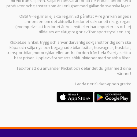
direkt från säljaren. Säljaren ansvarar för att de endast annonsera
produkter och tjänster som är i enlighet med gällande svenska lagar.
OBS! V-reg.nr är ej äkta reg.nr. Ett påhittat V-reg.nr kan anges i
annonsen om det aktuella fordonet saknar ett riktigt reg.nr
(exempelvis att fordonet är helt nytt eller har importerats och ej
tilldelats ett riktigt reg.nr av Transportstyrelsen än).
Klicket.se
: Enkel, trygg och användarvänlig söktjänst för dig som ska
köpa och sälja
nya och begagnade bilar
,
båtar
,
husvagnar
,
husbilar
,
transportbilar
,
motorcyklar
eller andra fordon från hela Sverige. Hitta
bäst priser. Upplev våra smarta sökfunktioner med snabba filter.
Tack för att du använder
Klicket
och delar det du gillar med dina
vänner!
Ladda ner
Klicket-appen
gratis: