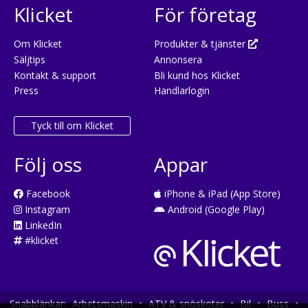
Klicket
För företag
Om Klicket
Produkter & tjänster
Säljtips
Annonsera
Kontakt & support
Bli kund hos Klicket
Press
Handlarlogin
Tyck till om Klicket
Följ oss
Appar
Facebook
iPhone & iPad (App Store)
Instagram
Android (Google Play)
LinkedIn
#klicket
Snabblänkar:
Arbetsmaskin
•
ATV & snöskoter
•
Bil
•
Buss
•