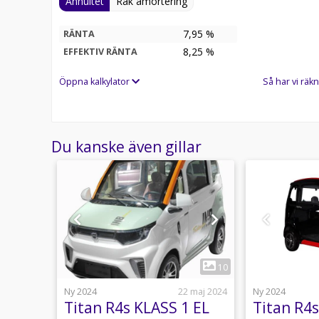
Annuitet
Rak amortering
7,95 %
RÄNTA
8,25
%
EFFEKTIV RÄNTA
Öppna kalkylator
Så har vi räkn
Du kanske även gillar
1
7
10
uari 2025
Ny 2024
22 maj 2024
Ny 2024
 EL
Titan R4s KLASS 1 EL
Titan R4s