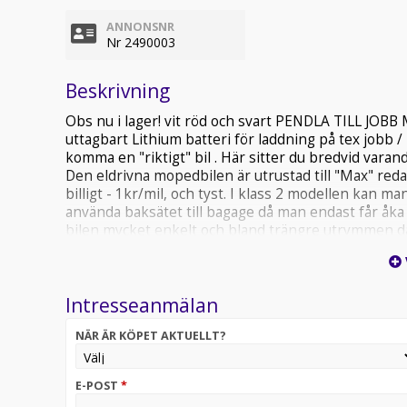
ANNONSNR
Nr 2490003
Beskrivning
Obs nu i lager! vit röd och svart PENDLA TILL JOB
uttagbart Lithium batteri för laddning på tex jobb 
komma en "riktigt" bil . Här sitter du bredvid vara
Den eldrivna mopedbilen är utrustad till "Max" redan
billigt - 1kr/mil, och tyst. I klass 2 modellen kan m
använda baksätet till bagage då man endast får åka 
bilen mycket enkelt och bland trängre utrymmen där 
du bor inom rimligt avstånd, eller varför inte ta en 
personer, roligt och billigt......................... Tekn
Laddtid: 6-8 timmar i vanligt 230V vägguttag - Räckvid
Intresseanmälan
vit. utrustning: Ramuppbyggt chassi med deformer
glastaklucka Elektriska fönsterhissar Automatiskt 
NÄR ÄR KÖPET AKTUELLT?
Defroster Stereo/multimediaenhet med bluetooth, 
endast 2500kr monterat och klart! Du hittar fler b
elektrisk mopedbil r4 r5 . Kan även fås som 25km/h
E-POST
*
innan1994 helt utan körkort / mopedkort! Lägg till 20