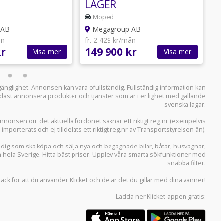
LAGER
Moped
 AB
Megagroup AB
ån
fr. 2 429 kr/mån
f
kr
149 900 kr
1
Visa mer
Visa mer
llgänglighet. Annonsen kan vara ofullständig. Fullständig information kan
 endast annonsera produkter och tjänster som är i enlighet med gällande
svenska lagar.
i annonsen om det aktuella fordonet saknar ett riktigt reg.nr (exempelvis
r importerats och ej tilldelats ett riktigt reg.nr av Transportstyrelsen än).
r dig som ska köpa och sälja
nya och begagnade bilar
,
båtar
,
husvagnar
,
n hela Sverige. Hitta bäst priser. Upplev våra smarta sökfunktioner med
snabba filter.
Tack för att du använder
Klicket
och delar det du gillar med dina vänner!
Ladda ner
Klicket-appen
gratis: