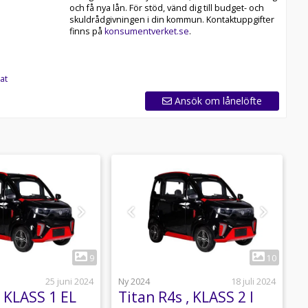
och få nya lån. För stöd, vänd dig till budget- och
skuldrådgivningen i din kommun. Kontaktuppgifter
finns på
konsumentverket.se
.
at
Ansök om lånelöfte
1
1
9
10
25 juni 2024
Ny 2024
18 juli 2024
N
 KLASS 1 EL
Titan R4s , KLASS 2 I
T