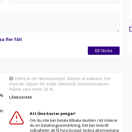
verenskommelse ring eller mejla innan så bokar vi en en
D
sa fler fält
Skicka
Detta är ett räkneexempel. Räntan är indikativ, hör
med din säljare för exakt räntenivå. Kontantinsatsen
måste vara minst 20 %.
%
LÅNEGIVARE
-
n
Att låna kostar pengar!
Om du inte kan betala tillbaka skulden i tid riskerar
du en betalningsanmärkning. Det kan leda till
svårigheter att få hyra bostad, teckna abonnemang