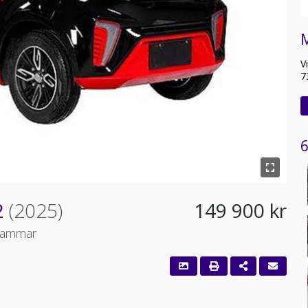
V
7
6
2
(2025)
149 900 kr
ahammar