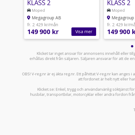
KLASS 2
KLASS 2
Moped
Moped
Megagroup AB
Megagroup
fr. 2 429 kr/mån
fr. 2 429 kr/m
149 900 kr
149 900 
sa mer
Visa mer
Klicket tar inget ansvar för annonsens innehåll eller ti
erhållas direkt från säljaren. Säljaren ansvarar för att de
OBS! V-reg.nr är ej äkta reg.nr. Ett påhittat V-reg.nr kan anges 
att fordonet är helt nytt eller ha
Klicket.se
: Enkel, trygg och användarvänlig söktjänst fö
husbilar
,
transportbilar
,
motorcyklar
eller andra fordon frå