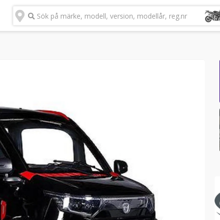
Sök på märke, modell, version, modellår, reg.nr