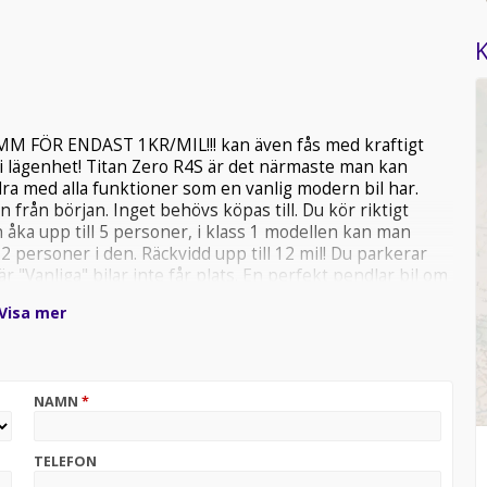
K
B MM FÖR ENDAST 1KR/MIL!!! kan även fås med kraftigt
/ i lägenhet! Titan Zero R4S är det närmaste man kan
ndra med alla funktioner som en vanlig modern bil har.
 från början. Inget behövs köpas till. Du kör riktigt
an åka upp till 5 personer, i klass 1 modellen kan man
2 personer i den. Räckvidd upp till 12 mil! Du parkerar
"Vanliga" bilar inte får plats. En perfekt pendlar bil om
sväng ner på stan ? En extremt rolig bil för två-fem
Visa mer
isk Data: - Maxfart: 45km/h (framförs med AM-behörighet) -
d: upp till 12 mil, Milkostnad: ca 80 öre/mil Färger: Blå,
bara zoner för hög krocksäkerhet. Aluminiumfälgar
halvljus LED-strålkastare LED-bakljus Kupévärme
NAMN
*
Skivbromsar runt om och bromsservo, köp till larm för
ilder på vår hemsida www.mopedbil.org sökord titan zero
 klass 2 elmopedbil, denna körs av alla som är födda
TELEFON
000kr och få ett kraftfullt uttagbart lithium batteri.