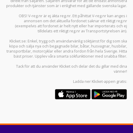
direkt från säljaren. Säljaren ansvarar för att de endast annonsera
produkter och tjänster som är i enlighet med gällande svenska lagar.
OBS! V-reg.nr är ej äkta reg.nr. Ett påhittat V-reg.nr kan anges i
annonsen om det aktuella fordonet saknar ett riktigt reg.nr
(exempelvis att fordonet är helt nytt eller har importerats och ej
tilldelats ett riktigt reg.nr av Transportstyrelsen än).
Klicket.se
: Enkel, trygg och användarvänlig söktjänst för dig som ska
köpa och sälja
nya och begagnade bilar
,
båtar
,
husvagnar
,
husbilar
,
transportbilar
,
motorcyklar
eller andra fordon från hela Sverige. Hitta
bäst priser. Upplev våra smarta sökfunktioner med snabba filter.
Tack för att du använder
Klicket
och delar det du gillar med dina
vänner!
Ladda ner
Klicket-appen
gratis: