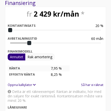
på vår hemsida www.mopedbil.org sökord titan zero
Finansiering
elektrisk mopedbil r4 r5 . Kan även fås som 25km/h
klass 2 elmopedbil, denna körs av alla som är födda
fr
2 429
kr/mån
*
innan1994 helt utan körkort / mopedkort! Lägg till
20000kr och få ett kraftfullt uttagbart lithium batteri.
20
%
Öppet tider: Verkstad 8-17 vardagar, Butik efter
KONTANTINSATS
överenskommelse ring eller mejla innan så bokar vi en
en tid. Obs ny adress Videvägen 1B Hallstahammar
60
mån
AVBETALNINGSTID
FINANSMODELL
Annuitet
Rak amortering
7,95 %
RÄNTA
8,25
%
EFFEKTIV RÄNTA
Öppna kalkylator
Så har vi räknat
Detta är ett räkneexempel. Räntan är indikativ, hör med
din säljare för exakt räntenivå. Kontantinsatsen måste vara
minst 20 %.
LÅNEGIVARE