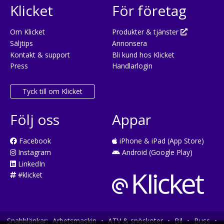
Klicket
För företag
Om Klicket
Produkter & tjänster
Säljtips
Annonsera
Kontakt & support
Bli kund hos Klicket
Press
Handlarlogin
Tyck till om Klicket
Följ oss
Appar
Facebook
iPhone & iPad (App Store)
Instagram
Android (Google Play)
LinkedIn
#klicket
Snabblänkar:
Arbetsmaskin
•
ATV & snöskoter
•
Bil
•
Buss
•