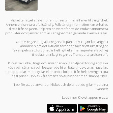
Klicket tar inget ansvar för annonsens innehåll eller tillgänglighet.
Annonsen kan vara ofullständig. Fullständig information kan erhållas
direkt från säljaren. Säljaren ansvarar för att de endast annonsera
produkter och tjänster som är i enlighet med gällande svenska lagar.
OBS! V-reg.nr är ej äkta reg.nr. Ett påhittat V-reg.nr kan anges i
annonsen om det aktuella fordonet saknar ett riktigt reg.nr
(exempelvis att fordonet är helt nytt eller har importerats och ej
tilldelats ett riktigt reg.nr av Transportstyrelsen än).
Klicket.se
: Enkel, trygg och användarvänlig söktjänst för dig som ska
köpa och sälja
nya och begagnade bilar
,
båtar
,
husvagnar
,
husbilar
,
transportbilar
,
motorcyklar
eller andra fordon från hela Sverige. Hitta
bäst priser. Upplev våra smarta sökfunktioner med snabba filter.
Tack för att du använder
Klicket
och delar det du gillar med dina
vänner!
Ladda ner
Klicket-appen
gratis: