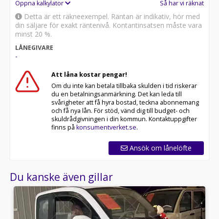
Öppna kalkylator
Så har vi räknat
Detta är ett räkneexempel. Räntan är indikativ, hör med
din säljare för exakt räntenivå. Kontantinsatsen måste vara
minst 20 %.
LÅNEGIVARE
-
Att låna kostar pengar!
Om du inte kan betala tillbaka skulden i tid riskerar
du en betalningsanmärkning. Det kan leda till
svårigheter att få hyra bostad, teckna abonnemang
och få nya lån. För stöd, vänd dig till budget- och
skuldrådgivningen i din kommun. Kontaktuppgifter
finns på
konsumentverket.se
.
Ansök om lånelöfte
Du kanske även gillar