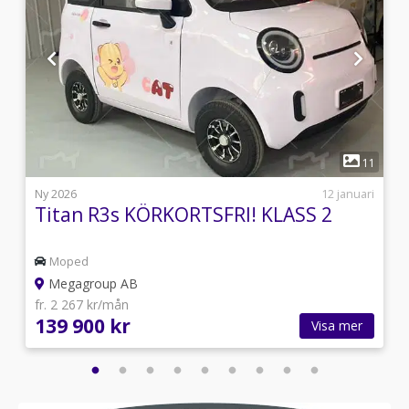
1
1
11
j
Ny 2026
12 januari
Titan R3s KÖRKORTSFRI! KLASS 2
Moped
Megagroup AB
fr. 2 267 kr/mån
139 900 kr
Visa mer