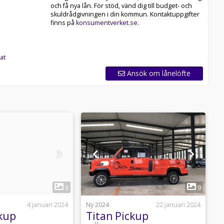
och få nya lån. För stöd, vänd dig till budget- och
skuldrådgivningen i din kommun. Kontaktuppgifter
finns på
konsumentverket.se
.
at
Ansök om lånelöfte
1
1
8
9
4 januari 2024
Ny 2024
22 januari 2024
N
ckup
Titan Pickup
T