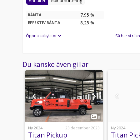
Annuitet
Rak amortering
7,95 %
RÄNTA
8,25
%
EFFEKTIV RÄNTA
Öppna kalkylator
Så har vi räkn
Du kanske även gillar
1
8
9
 maj 2024
Ny 2024
23 december 2023
Ny 2024
SS 2
Titan Pickup
Titan Pi