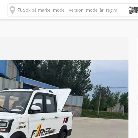
Sök på märke, modell, version, modellår, reg.nr