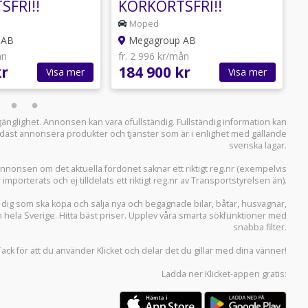
FRI!!
KÖRKORTSFRI!!
Moped
 AB
Megagroup AB
ån
fr. 2 996 kr/mån
f
kr
184 900 kr
1
Visa mer
Visa mer
llgänglighet. Annonsen kan vara ofullständig. Fullständig information kan
 endast annonsera produkter och tjänster som är i enlighet med gällande
svenska lagar.
i annonsen om det aktuella fordonet saknar ett riktigt reg.nr (exempelvis
r importerats och ej tilldelats ett riktigt reg.nr av Transportstyrelsen än).
r dig som ska köpa och sälja
nya och begagnade bilar
,
båtar
,
husvagnar
,
n hela Sverige. Hitta bäst priser. Upplev våra smarta sökfunktioner med
snabba filter.
Tack för att du använder
Klicket
och delar det du gillar med dina vänner!
Ladda ner
Klicket-appen
gratis: