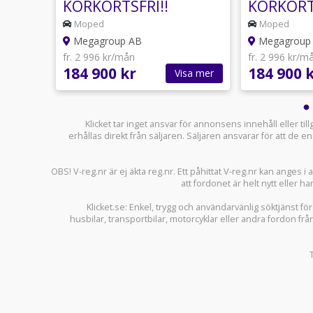
KÖRKORTSFRI!!
KÖRKORTS
Moped
Moped
Megagroup AB
Megagroup
fr. 2 996 kr/mån
fr. 2 996 kr/m
184 900 kr
184 900 
sa mer
Visa mer
Klicket tar inget ansvar för annonsens innehåll eller ti
erhållas direkt från säljaren. Säljaren ansvarar för att de
OBS! V-reg.nr är ej äkta reg.nr. Ett påhittat V-reg.nr kan anges 
att fordonet är helt nytt eller ha
Klicket.se
: Enkel, trygg och användarvänlig söktjänst fö
husbilar
,
transportbilar
,
motorcyklar
eller andra fordon frå