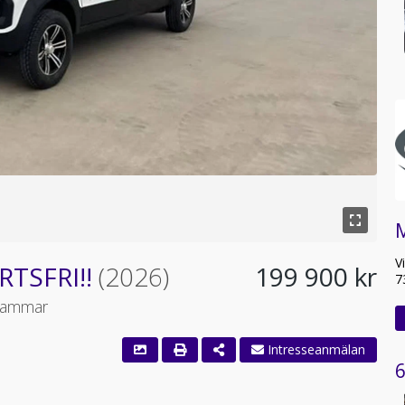
V
RTSFRI!!
(2026)
199 900 kr
7
ahammar
Intresseanmälan
6