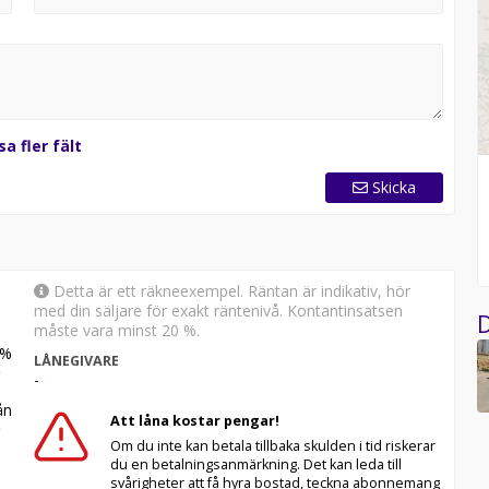
t stark när det behövs! köp till dieselvärme för endast
tas komma in i Januari. passa på att förboka för säker
gen 1B Hallstahammar
verenskommelse ring eller mejla innan så bokar vi en en
sa fler fält
Skicka
Detta är ett räkneexempel. Räntan är indikativ, hör
med din säljare för exakt räntenivå. Kontantinsatsen
D
måste vara minst 20 %.
%
LÅNEGIVARE
-
n
Att låna kostar pengar!
Om du inte kan betala tillbaka skulden i tid riskerar
du en betalningsanmärkning. Det kan leda till
svårigheter att få hyra bostad, teckna abonnemang