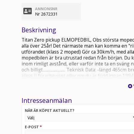
ANNONSNR
Nr 2672331
Beskrivning
Titan Zero pickup ELMOPEDBIL, Obs största moped
alla över 25år! Det närmaste man kan komma en "rikt
utförandet (klass 2 moped) Gör ca 30km/h, med alla
mopedbilen är bra utrustad redan från början. Du kör
inom rimligt avstånd, eller varför inte ta en sväng n
och billigt......................... Teknisk Data: -längd
klass II förarbeviset eller om du är född innan 199
A traktor så behövs inget AM kort ingen besiktning 
5 personer i den! Ett bra alternativ om man blivit av 
H CA: 180 155 45 cm- Maxlast 700kg Laddtid: 6-8 timm
Intresseanmälan
med enbart batteri drift, Milkostnad: ca 1kr/mil vid 
chassi med deformerbara zoner för hög krocksäkerh
NÄR ÄR KÖPET AKTUELLT?
fönsterhissar fram, Automatiskt halvljus LED-strå
back kamera backspeglar, Skivbromsar runt om! Kö
med elstart från instrument panelen, kan användas
E-POST
*
Generatorn ger cirka 1ggr mer effekt än vad elmotorn 