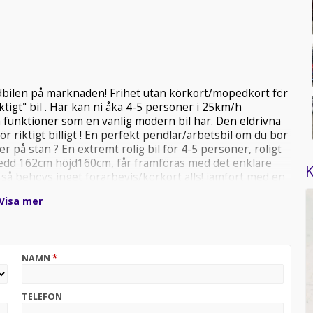
bilen på marknaden! Frihet utan körkort/mopedkort för
igt" bil . Här kan ni åka 4-5 personer i 25km/h
 funktioner som en vanlig modern bil har. Den eldrivna
 riktigt billigt ! En perfekt pendlar/arbetsbil om du bor
er på stan ? En extremt rolig bil för 4-5 personer, roligt
 465cm bredd 162cm höjd160cm, får framföras med det enklare
K
4 så behövs inget förarbevis/körkort alls! jämfört med en
eller skatt ingen trängselskatt i storstäder man får åka
Visa mer
med sitt körkort eller aldrig tagit något! Flakstorlek L B
ar i vanligt 230V vägguttag - Räckvidd: upp till 10 mil
batteridrift! Färger: svart, vit utrustning: Ramuppbyggt
et. Kaross byggd i plåt, Aluminiumfälgar Elektriska
NAMN
*
lkastare LED-bakljus Kupévärme Defroster Stereo med
p till Bensin generator under huven på hela 3500watt
 även under körning om man vill åka längre sträckor
TELEFON
tar! Kör upp till 15 mil på en tank (4 liter) och fulla