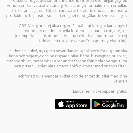
Klicket tar inget ansvar för annonsens innehåll eller tillgänglighet.
Annonsen kan vara ofullständig. Fullständig information kan erhållas
direkt från säljaren. Säljaren ansvarar för att de endast annonsera
produkter och tjänster som är i enlighet med gällande svenska lagar.
OBS! V-reg.nr är ej äkta reg.nr. Ett påhittat V-reg.nr kan anges i
annonsen om det aktuella fordonet saknar ett riktigt reg.nr
(exempelvis att fordonet är helt nytt eller har importerats och ej
tilldelats ett riktigt reg.nr av Transportstyrelsen än).
Klicket.se
: Enkel, trygg och användarvänlig söktjänst för dig som ska
köpa och sälja
nya och begagnade bilar
,
båtar
,
husvagnar
,
husbilar
,
transportbilar
,
motorcyklar
eller andra fordon från hela Sverige. Hitta
bäst priser. Upplev våra smarta sökfunktioner med snabba filter.
Tack för att du använder
Klicket
och delar det du gillar med dina
vänner!
Ladda ner
Klicket-appen
gratis: