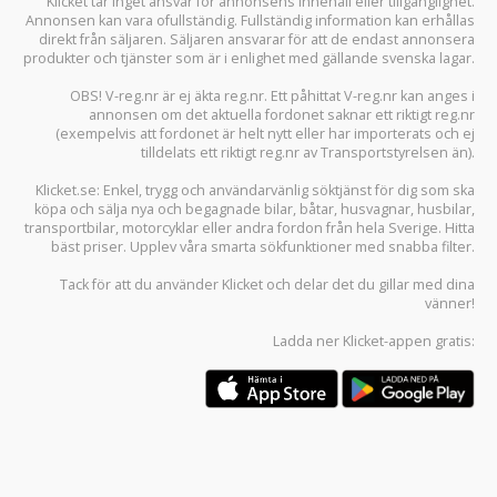
Klicket tar inget ansvar för annonsens innehåll eller tillgänglighet.
Annonsen kan vara ofullständig. Fullständig information kan erhållas
direkt från säljaren. Säljaren ansvarar för att de endast annonsera
produkter och tjänster som är i enlighet med gällande svenska lagar.
OBS! V-reg.nr är ej äkta reg.nr. Ett påhittat V-reg.nr kan anges i
annonsen om det aktuella fordonet saknar ett riktigt reg.nr
(exempelvis att fordonet är helt nytt eller har importerats och ej
tilldelats ett riktigt reg.nr av Transportstyrelsen än).
Klicket.se
: Enkel, trygg och användarvänlig söktjänst för dig som ska
köpa och sälja
nya och begagnade bilar
,
båtar
,
husvagnar
,
husbilar
,
transportbilar
,
motorcyklar
eller andra fordon från hela Sverige. Hitta
bäst priser. Upplev våra smarta sökfunktioner med snabba filter.
Tack för att du använder
Klicket
och delar det du gillar med dina
vänner!
Ladda ner
Klicket-appen
gratis: