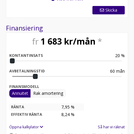
Skicka
Finansiering
fr
1 683
kr/mån
*
20
%
KONTANTINSATS
60
mån
AVBETALNINGSTID
FINANSMODELL
Annuitet
Rak amortering
7,95 %
RÄNTA
8,24
%
EFFEKTIV RÄNTA
Öppna kalkylator
Så har vi räknat