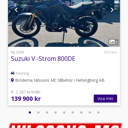
1
5
5
i
Ny 2026
28 mars
Suzuki V -Strom 800DE
Touring
Bröderna Nilssons MC tillbehör i Helsingborg AB
fr. 2 267 kr/mån
139 900 kr
Visa mer