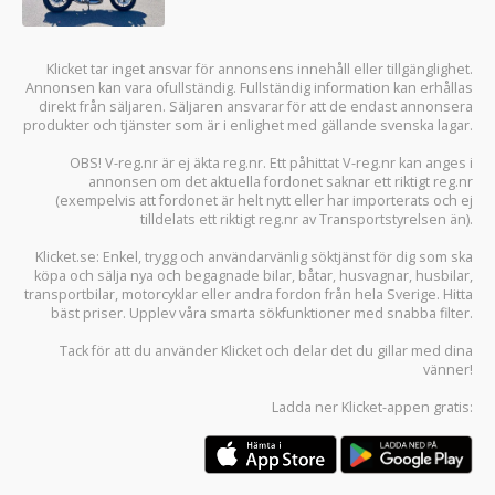
Klicket tar inget ansvar för annonsens innehåll eller tillgänglighet.
Annonsen kan vara ofullständig. Fullständig information kan erhållas
direkt från säljaren. Säljaren ansvarar för att de endast annonsera
produkter och tjänster som är i enlighet med gällande svenska lagar.
OBS! V-reg.nr är ej äkta reg.nr. Ett påhittat V-reg.nr kan anges i
annonsen om det aktuella fordonet saknar ett riktigt reg.nr
(exempelvis att fordonet är helt nytt eller har importerats och ej
tilldelats ett riktigt reg.nr av Transportstyrelsen än).
Klicket.se
: Enkel, trygg och användarvänlig söktjänst för dig som ska
köpa och sälja
nya och begagnade bilar
,
båtar
,
husvagnar
,
husbilar
,
transportbilar
,
motorcyklar
eller andra fordon från hela Sverige. Hitta
bäst priser. Upplev våra smarta sökfunktioner med snabba filter.
Tack för att du använder
Klicket
och delar det du gillar med dina
vänner!
Ladda ner
Klicket-appen
gratis: