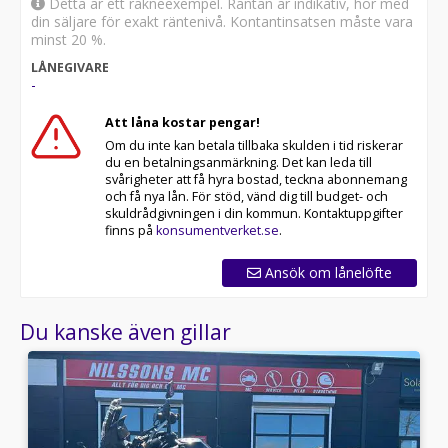
Detta är ett räkneexempel. Räntan är indikativ, hör med
din säljare för exakt räntenivå. Kontantinsatsen måste vara
minst 20 %.
LÅNEGIVARE
-
Att låna kostar pengar!
Om du inte kan betala tillbaka skulden i tid riskerar
du en betalningsanmärkning. Det kan leda till
svårigheter att få hyra bostad, teckna abonnemang
och få nya lån. För stöd, vänd dig till budget- och
skuldrådgivningen i din kommun. Kontaktuppgifter
finns på
konsumentverket.se
.
Ansök om lånelöfte
Du kanske även gillar