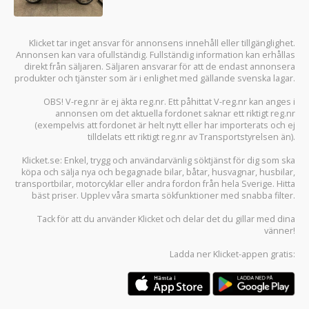
Klicket tar inget ansvar för annonsens innehåll eller tillgänglighet.
Annonsen kan vara ofullständig. Fullständig information kan erhållas
direkt från säljaren. Säljaren ansvarar för att de endast annonsera
produkter och tjänster som är i enlighet med gällande svenska lagar.
OBS! V-reg.nr är ej äkta reg.nr. Ett påhittat V-reg.nr kan anges i
annonsen om det aktuella fordonet saknar ett riktigt reg.nr
(exempelvis att fordonet är helt nytt eller har importerats och ej
tilldelats ett riktigt reg.nr av Transportstyrelsen än).
Klicket.se
: Enkel, trygg och användarvänlig söktjänst för dig som ska
köpa och sälja
nya och begagnade bilar
,
båtar
,
husvagnar
,
husbilar
,
transportbilar
,
motorcyklar
eller andra fordon från hela Sverige. Hitta
bäst priser. Upplev våra smarta sökfunktioner med snabba filter.
Tack för att du använder
Klicket
och delar det du gillar med dina
vänner!
Ladda ner
Klicket-appen
gratis: