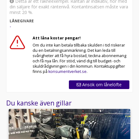
Detta är ett räkneexempel. Räntan är indikativ, hör med
din säljare för exakt räntenivå. Kontantinsatsen måste vara
minst 20 %.
LÅNEGIVARE
-
Att låna kostar pengar!
Om du inte kan betala tillbaka skulden i tid riskerar
du en betalningsanmärkning. Det kan leda till
svårigheter att få hyra bostad, teckna abonnemang
och få nya lån. För stöd, vänd dig till budget- och
skuldrådgivningen i din kommun. Kontaktuppgifter
finns på
konsumentverket.se
.
Ansök om lånelöfte
Du kanske även gillar