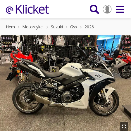
Hem
Motorcykel
Suzuki
Gsx
2026