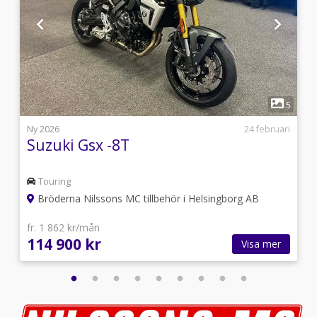
1
5
5
i
Ny 2026
24 februari
Suzuki Gsx -8T
Touring
Bröderna Nilssons MC tillbehör i Helsingborg AB
fr. 1 862 kr/mån
114 900 kr
Visa mer