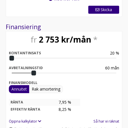
Skicka
Finansiering
fr
2 753
kr/mån
*
20
%
KONTANTINSATS
60
mån
AVBETALNINGSTID
FINANSMODELL
Annuitet
Rak amortering
7,95 %
RÄNTA
8,25
%
EFFEKTIV RÄNTA
Öppna kalkylator
Så har vi räknat