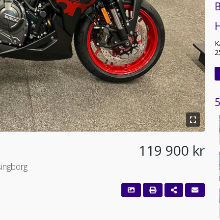
B
K
2
5
119 900 kr
singborg