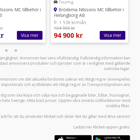
Touring
ssons MC tillbehör i
Bröderna Nilssons MC tillbehör i
B
Helsingborg AB
H
fr. 1 538 kr/mån
ån
104 900 kr
f
kr
94 900 kr
1
Visa mer
Visa mer
llgänglighet. Annonsen kan vara ofullständig. Fullständig information kan
 endast annonsera produkter och tjänster som är i enlighet med gällande
svenska lagar.
i annonsen om det aktuella fordonet saknar ett riktigt reg.nr (exempelvis
r importerats och ej tilldelats ett riktigt reg.nr av Transportstyrelsen än).
r dig som ska köpa och sälja
nya och begagnade bilar
,
båtar
,
husvagnar
,
n hela Sverige. Hitta bäst priser. Upplev våra smarta sökfunktioner med
snabba filter.
Tack för att du använder
Klicket
och delar det du gillar med dina vänner!
Ladda ner
Klicket-appen
gratis: