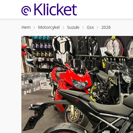
Hem
Motorcykel
Suzuki
Gsx
2026