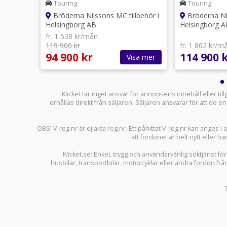
Touring
Touring
lbehör i
Bröderna Nilssons MC tillbehör i
Bröderna Nil
Helsingborg AB
Helsingborg A
fr. 1 538 kr/mån
119 900 kr
fr. 1 862 kr/m
94 900 kr
114 900 
sa mer
Visa mer
Klicket tar inget ansvar för annonsens innehåll eller ti
erhållas direkt från säljaren. Säljaren ansvarar för att de
OBS! V-reg.nr är ej äkta reg.nr. Ett påhittat V-reg.nr kan anges 
att fordonet är helt nytt eller ha
Klicket.se
: Enkel, trygg och användarvänlig söktjänst fö
husbilar
,
transportbilar
,
motorcyklar
eller andra fordon frå