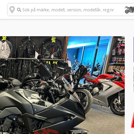
Sök på märke, modell, version, modellår, reg.nr