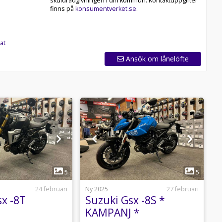
skuldrådgivningen i din kommun. Kontaktuppgifter
finns på
konsumentverket.se
.
at
Ansök om lånelöfte
1
1
5
5
24 februari
Ny 2025
27 februari
N
sx -8T
Suzuki Gsx -8S *
S
KAMPANJ *