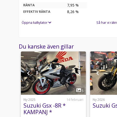
7,95 %
RÄNTA
8,26
%
EFFEKTIV RÄNTA
Öppna kalkylator
Så har vi räkn
Du kanske även gillar
1
5
5
24 juli
Ny 2025
14 februari
Ny 2026
Suzuki Gsx -8R *
Suzuki G
KAMPANJ *