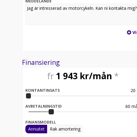
MEDDELANDE
Vi
Finansiering
fr
1 943
kr/mån
*
20
KONTANTINSATS
60
må
AVBETALNINGSTID
FINANSMODELL
Annuitet
Rak amortering