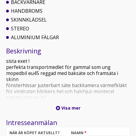
BACKVARNARE
HANDBROMS
SKINNKLÄDSEL
STEREO
ALUMINIUM FÄLGAR
Beskrivning
sista exet !
perfekta transportmedlet för gammal som ung
mopedbil eu45 reggad med baksäte och framsäta i
skinn
fönsterhissar justerbart säte backkamera värmefkläkt
för vindrutan blinkers hel och halvhjus monterat
samma som en bil
automat med framåt neutral och baxkväxel och
Visa mer
automatbroms av elmotor vid gastapp
Stark elmotor på 3000watt inte som många andra med
Intresseanmälan
endast 1000w
mycket fin liten elbil med aluminiumfälgar och bra
NÄR ÄR KÖPET AKTUELLT?
NAMN
*
bromsar