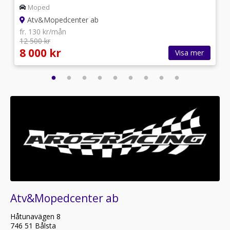
Moped
Atv&Mopedcenter ab
fr. 130 kr/mån
12 500 kr
8 000 kr
Visa mer
Atv&Mopedcenter ab
Håtunavägen 8
746 51 Bålsta