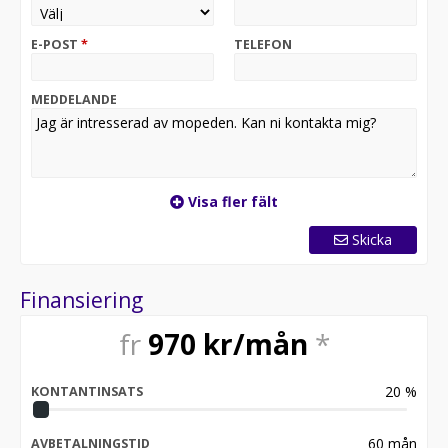
Nya Batterier från 2021
E-POST
*
TELEFON
Finns i Bålsta Hos ATV & Mopedcenter ab
MEDDELANDE
Visa fler fält
Skicka
Finansiering
fr
970
kr/mån
*
20
%
KONTANTINSATS
60
mån
AVBETALNINGSTID