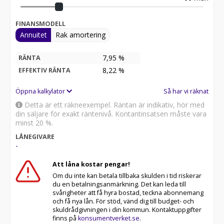
FINANSMODELL
Annuitet
Rak amortering
7,95 %
RÄNTA
8,22
%
EFFEKTIV RÄNTA
Öppna kalkylator
Så har vi räknat
Detta är ett räkneexempel. Räntan är indikativ, hör med
din säljare för exakt räntenivå. Kontantinsatsen måste vara
minst 20 %.
LÅNEGIVARE
-
Att låna kostar pengar!
Om du inte kan betala tillbaka skulden i tid riskerar
du en betalningsanmärkning. Det kan leda till
svårigheter att få hyra bostad, teckna abonnemang
och få nya lån. För stöd, vänd dig till budget- och
skuldrådgivningen i din kommun. Kontaktuppgifter
finns på
konsumentverket.se
.