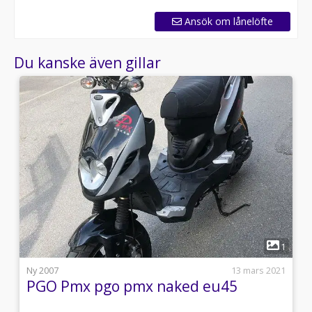
Ansök om lånelöfte
Du kanske även gillar
1
1
2
Ny 2007
13 mars 2021
PGO Pmx pgo pmx naked eu45