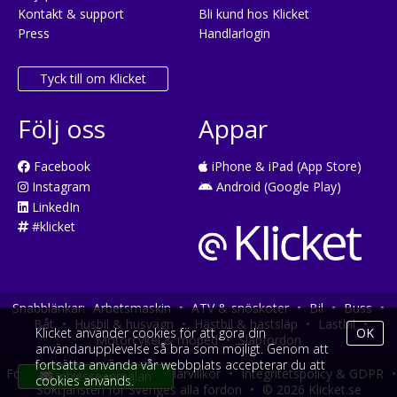
Kontakt & support
Bli kund hos Klicket
Press
Handlarlogin
Tyck till om Klicket
Följ oss
Appar
Facebook
iPhone & iPad (App Store)
Instagram
Android (Google Play)
LinkedIn
#klicket
Snabblänkar:
Arbetsmaskin
•
ATV & snöskoter
•
Bil
•
Buss
•
Båt
•
Husbil & husvagn
•
Hästbil & hästsläp
•
Lastbil
•
Klicket använder cookies för att göra din
OK
Motorcykel & moped
•
Släpfordon
användarupplevelse så bra som möjligt. Genom att
fortsätta använda vår webbplats accepterar du att
Fordonsköp online
•
Användarvillkor
•
Integritetspolicy & GDPR
•
cookies används.
Söktjänsten för Sveriges alla fordon
•
© 2026 Klicket.se