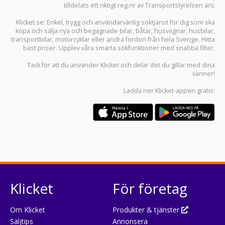
tilldelats ett riktigt reg.nr av Transportstyrelsen än).
Klicket.se
: Enkel, trygg och användarvänlig söktjänst för dig som ska
köpa och sälja
nya och begagnade bilar
,
båtar
,
husvagnar
,
husbilar
,
transportbilar
,
motorcyklar
eller andra fordon från hela Sverige. Hitta
bäst priser. Upplev våra smarta sökfunktioner med snabba filter.
Tack för att du använder
Klicket
och delar det du gillar med dina
vänner!
Ladda ner
Klicket-appen
gratis:
Klicket
För företag
Om Klicket
Produkter & tjänster
Säljtips
Annonsera