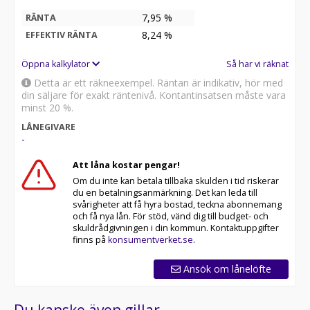
7,95 %
RÄNTA
8,24
%
EFFEKTIV RÄNTA
Öppna kalkylator
Så har vi räknat
Detta är ett räkneexempel. Räntan är indikativ, hör med
din säljare för exakt räntenivå. Kontantinsatsen måste vara
minst 20 %.
LÅNEGIVARE
-
Att låna kostar pengar!
Om du inte kan betala tillbaka skulden i tid riskerar
du en betalningsanmärkning. Det kan leda till
svårigheter att få hyra bostad, teckna abonnemang
och få nya lån. För stöd, vänd dig till budget- och
skuldrådgivningen i din kommun. Kontaktuppgifter
finns på
konsumentverket.se
.
Ansök om lånelöfte
Du kanske även gillar