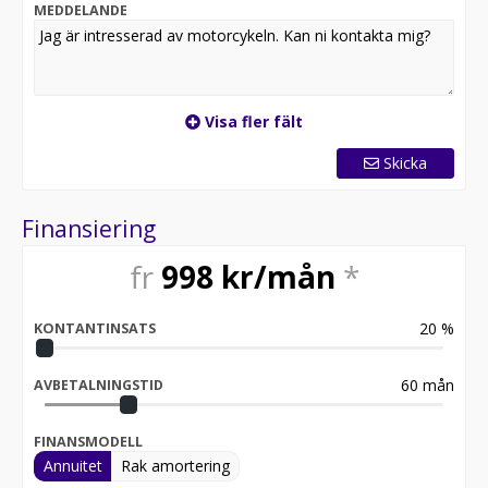
MEDDELANDE
Visa fler fält
Skicka
Finansiering
fr
998
kr/mån
*
20
%
KONTANTINSATS
60
mån
AVBETALNINGSTID
FINANSMODELL
Annuitet
Rak amortering