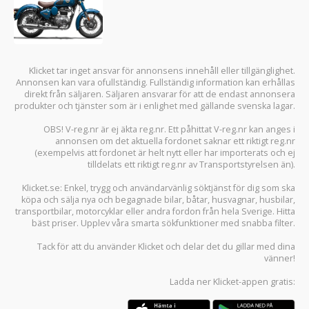
Klicket tar inget ansvar för annonsens innehåll eller tillgänglighet.
Annonsen kan vara ofullständig. Fullständig information kan erhållas
direkt från säljaren. Säljaren ansvarar för att de endast annonsera
produkter och tjänster som är i enlighet med gällande svenska lagar.
OBS! V-reg.nr är ej äkta reg.nr. Ett påhittat V-reg.nr kan anges i
annonsen om det aktuella fordonet saknar ett riktigt reg.nr
(exempelvis att fordonet är helt nytt eller har importerats och ej
tilldelats ett riktigt reg.nr av Transportstyrelsen än).
Klicket.se
: Enkel, trygg och användarvänlig söktjänst för dig som ska
köpa och sälja
nya och begagnade bilar
,
båtar
,
husvagnar
,
husbilar
,
transportbilar
,
motorcyklar
eller andra fordon från hela Sverige. Hitta
bäst priser. Upplev våra smarta sökfunktioner med snabba filter.
Tack för att du använder
Klicket
och delar det du gillar med dina
vänner!
Ladda ner
Klicket-appen
gratis: