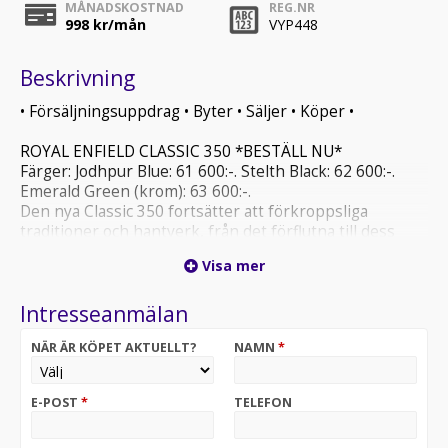
MÅNADSKOSTNAD
REG.NR
998
kr/mån
VYP448
Beskrivning
• Försäljningsuppdrag • Byter • Säljer • Köper •
ROYAL ENFIELD CLASSIC 350 *BESTÄLL NU*
Färger: Jodhpur Blue: 61 600:-. Stelth Black: 62 600:-.
Emerald Green (krom): 63 600:-.
Den nya Classic 350 fortsätter att förkroppsliga
traditioner och hantverk, från det förflutna till dess
pånyttfödelse på den nya J-plattformen. Analog
Visa mer
hastighetsmätare med funktion som en LCD. USB port
under styret samt 2 kanals ABS. Tjänstevikt: 195kg,
Intresseanmälan
Tank: 13l. Sitthöjd: 805 cm. klassisk . custom . glidare .
NÄR ÄR KÖPET AKTUELLT?
NAMN
*
På denna hoj lämnar vi 3 års Royal Enfield garanti.
TILLKOMMER 500:- I REGISTRERINGSAVGIFT PÅ ALLA
FORDON VI SÄLJER.
E-POST
*
TELEFON