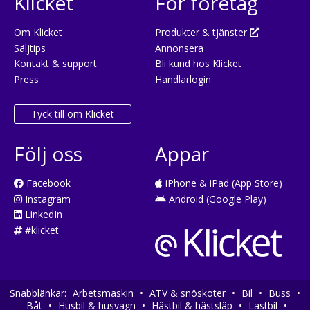
Klicket
För företag
Om Klicket
Produkter & tjänster
Säljtips
Annonsera
Kontakt & support
Bli kund hos Klicket
Press
Handlarlogin
Tyck till om Klicket
Följ oss
Appar
Facebook
iPhone & iPad (App Store)
Instagram
Android (Google Play)
LinkedIn
#klicket
Snabblänkar:
Arbetsmaskin
•
ATV & snöskoter
•
Bil
•
Buss
•
Båt
•
Husbil & husvagn
•
Hästbil & hästsläp
•
Lastbil
•