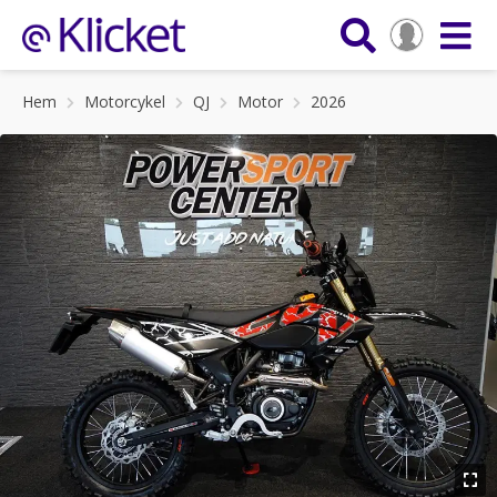
Hem
Motorcykel
QJ
Motor
2026