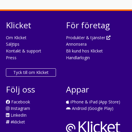
Klicket
För företag
Om Klicket
Produkter & tjänster
Säljtips
Annonsera
Kontakt & support
Bli kund hos Klicket
Press
Handlarlogin
Tyck till om Klicket
Följ oss
Appar
Facebook
iPhone & iPad (App Store)
Instagram
Android (Google Play)
LinkedIn
#klicket