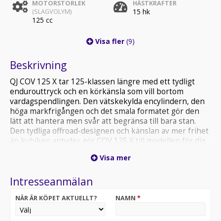
MOTORSTORLEK
HÄSTKRAFTER
15 hk
(SLAGVOLYM)
125 cc
Visa fler
(9)
Beskrivning
QJ COV 125 X tar 125-klassen längre med ett tydligt
endurouttryck och en körkänsla som vill bortom
vardagspendlingen. Den vätskekylda encylindern, den
höga markfrigången och det smala formatet gör den
lätt att hantera men svår att begränsa till bara stan.
Den tydliga offroad-designen och känslan av mer frihet
än kubiken antyder gör COV 125 X till modellen för dig
som vill ha större ambitioner redan från 125
Visa mer
-Frakt och hemleverans möjligt
Intresseanmälan
PowersportCenter Sundsvall
NÄR ÄR KÖPET AKTUELLT?
NAMN
*
Oavsett om de är Motorcykel, Skoter, Fyrhjulingar eller
UTV så har vi alltid ett brett utbud av både nytt och