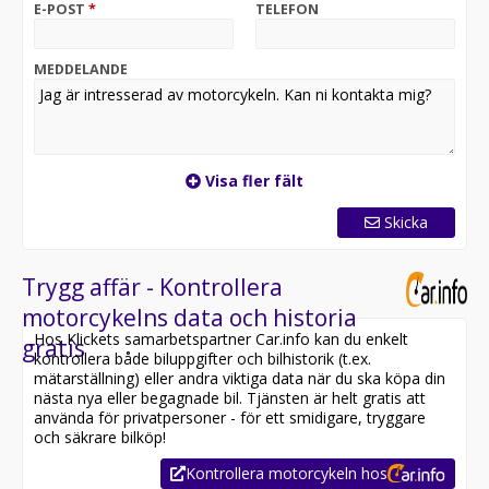
E-POST
*
TELEFON
begagnat.
Slå en signal eller kom in så svarar vi på alla frågor ni
MEDDELANDE
har kring fordonen, finansiering, verkstadsjobb eller
inbyten!
Visa fler fält
Skicka
Trygg affär - Kontrollera
motorcykelns data och historia
Hos Klickets samarbetspartner Car.info kan du enkelt
gratis
kontrollera både biluppgifter och bilhistorik (t.ex.
mätarställning) eller andra viktiga data när du ska köpa din
nästa nya eller begagnade bil. Tjänsten är helt gratis att
använda för privatpersoner - för ett smidigare, tryggare
och säkrare bilköp!
Kontrollera motorcykeln hos