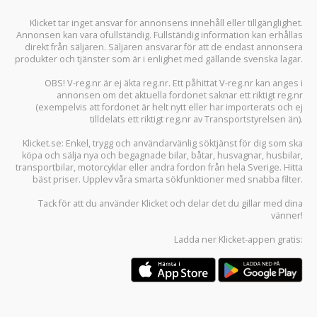
Klicket tar inget ansvar för annonsens innehåll eller tillgänglighet.
Annonsen kan vara ofullständig. Fullständig information kan erhållas
direkt från säljaren. Säljaren ansvarar för att de endast annonsera
produkter och tjänster som är i enlighet med gällande svenska lagar.
OBS! V-reg.nr är ej äkta reg.nr. Ett påhittat V-reg.nr kan anges i
annonsen om det aktuella fordonet saknar ett riktigt reg.nr
(exempelvis att fordonet är helt nytt eller har importerats och ej
tilldelats ett riktigt reg.nr av Transportstyrelsen än).
Klicket.se
: Enkel, trygg och användarvänlig söktjänst för dig som ska
köpa och sälja
nya och begagnade bilar
,
båtar
,
husvagnar
,
husbilar
,
transportbilar
,
motorcyklar
eller andra fordon från hela Sverige. Hitta
bäst priser. Upplev våra smarta sökfunktioner med snabba filter.
Tack för att du använder
Klicket
och delar det du gillar med dina
vänner!
Ladda ner
Klicket-appen
gratis: