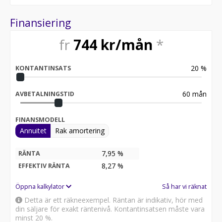
Finansiering
fr
744
kr/mån
*
20
%
KONTANTINSATS
60
mån
AVBETALNINGSTID
FINANSMODELL
Annuitet
Rak amortering
7,95 %
RÄNTA
8,27
%
EFFEKTIV RÄNTA
Öppna kalkylator
Så har vi räknat
Detta är ett räkneexempel. Räntan är indikativ, hör med
din säljare för exakt räntenivå. Kontantinsatsen måste vara
minst 20 %.