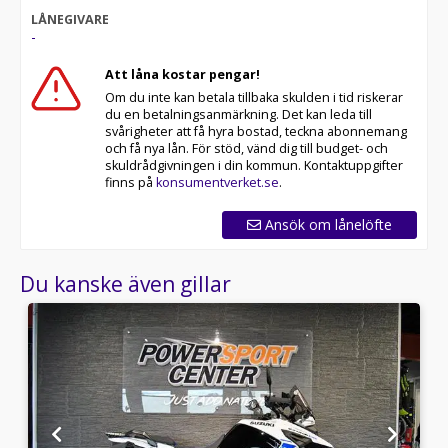
LÅNEGIVARE
-
Att låna kostar pengar!
Om du inte kan betala tillbaka skulden i tid riskerar
du en betalningsanmärkning. Det kan leda till
svårigheter att få hyra bostad, teckna abonnemang
och få nya lån. För stöd, vänd dig till budget- och
skuldrådgivningen i din kommun. Kontaktuppgifter
finns på
konsumentverket.se
.
Ansök om lånelöfte
Du kanske även gillar