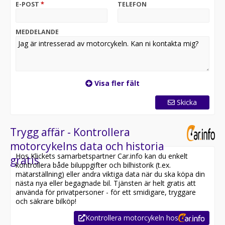
E-POST
*
TELEFON
UTV så har vi alltid ett brett utbud av både nytt och
begagnat.
MEDDELANDE
Slå en signal eller kom in så svarar vi på alla frågor ni
har kring fordonen, finansiering, verkstadsjobb eller
inbyten!
Visa fler fält
Skicka
Trygg affär - Kontrollera
motorcykelns data och historia
Hos Klickets samarbetspartner Car.info kan du enkelt
gratis
kontrollera både biluppgifter och bilhistorik (t.ex.
mätarställning) eller andra viktiga data när du ska köpa din
nästa nya eller begagnade bil. Tjänsten är helt gratis att
använda för privatpersoner - för ett smidigare, tryggare
och säkrare bilköp!
Kontrollera motorcykeln hos