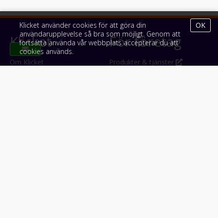
Klicket använder cookies för att göra din
OK
användarupplevelse så bra som möjligt. Genom att
Klicket
För företag
fortsätta använda vår webbplats accepterar du att
cookies används.
Om Klicket
Produkter & tjänster
Säljtips
Annonsera
Kontakt & support
Bli kund hos Klicket
Press
Handlarlogin
Tyck till om Klicket
Följ oss
Appar
Facebook
iPhone & iPad (App Store)
Instagram
Android (Google Play)
LinkedIn
#klicket