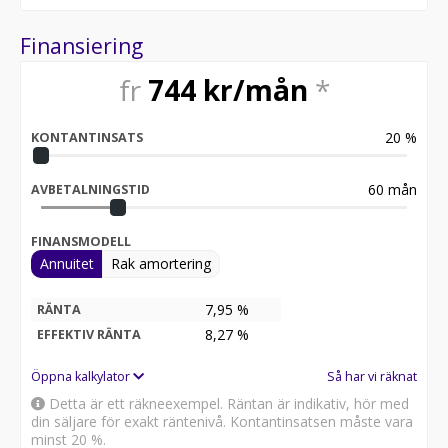
Finansiering
fr
744
kr/mån
*
20
%
KONTANTINSATS
60
mån
AVBETALNINGSTID
FINANSMODELL
Annuitet
Rak amortering
7,95 %
RÄNTA
8,27
%
EFFEKTIV RÄNTA
Öppna kalkylator
Så har vi räknat
Detta är ett räkneexempel. Räntan är indikativ, hör med
din säljare för exakt räntenivå. Kontantinsatsen måste vara
minst 20 %.