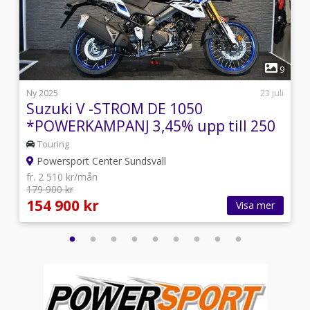
1
5
9
i
Ny 2025
23 juli
Suzuki V -STROM DE 1050
*POWERKAMPANJ 3,45% upp till 250
000:-!*
Touring
Powersport Center Sundsvall
fr. 2 510 kr/mån
179 900 kr
154 900 kr
Visa mer