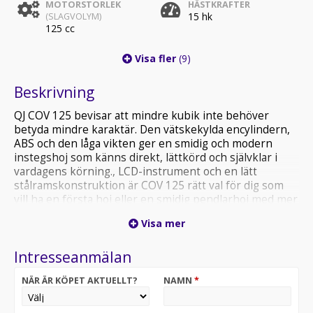
MOTORSTORLEK
HÄSTKRAFTER
15 hk
(SLAGVOLYM)
125 cc
Visa fler
(9)
Beskrivning
QJ COV 125 bevisar att mindre kubik inte behöver
betyda mindre karaktär. Den vätskekylda encylindern,
ABS och den låga vikten ger en smidig och modern
instegshoj som känns direkt, lättkörd och självklar i
vardagens körning., LCD-instrument och en lätt
stålramskonstruktion är COV 125 rätt val för dig som
vill ha en första hoj eller en smidig pendlarhoj med mer
stil, mer känsla och mer karaktär än klassen brukar
Visa mer
lova.
Intresseanmälan
-Frakt och hemleverans möjligt
NÄR ÄR KÖPET AKTUELLT?
NAMN
*
PowersportCenter Sundsvall
Oavsett om de är Motorcykel, Skoter, Fyrhjulingar eller