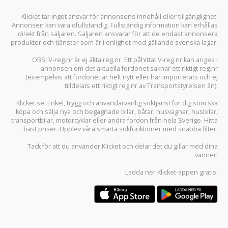
Klicket tar inget ansvar för annonsens innehåll eller tillgänglighet.
Annonsen kan vara ofullständig. Fullständig information kan erhållas
direkt från säljaren. Säljaren ansvarar för att de endast annonsera
produkter och tjänster som är i enlighet med gällande svenska lagar.
OBS! V-reg.nr är ej äkta reg.nr. Ett påhittat V-reg.nr kan anges i
annonsen om det aktuella fordonet saknar ett riktigt reg.nr
(exempelvis att fordonet är helt nytt eller har importerats och ej
tilldelats ett riktigt reg.nr av Transportstyrelsen än).
Klicket.se
: Enkel, trygg och användarvänlig söktjänst för dig som ska
köpa och sälja
nya och begagnade bilar
,
båtar
,
husvagnar
,
husbilar
,
transportbilar
,
motorcyklar
eller andra fordon från hela Sverige. Hitta
bäst priser. Upplev våra smarta sökfunktioner med snabba filter.
Tack för att du använder
Klicket
och delar det du gillar med dina
vänner!
Ladda ner
Klicket-appen
gratis: