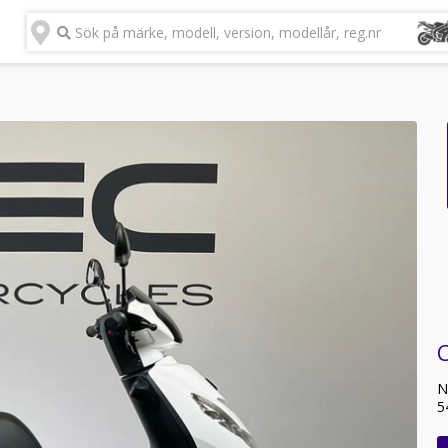
Sök på märke, modell, version, modellår, reg.nr
C
N
5