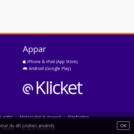
Appar
iPhone & iPad (App Store)
Android (Google Play)
Lastbil
•
Motorcykel & moped
•
Släpfordon
erar du att cookies används.
OK
a fordon
•
© 2026 Klicket.se