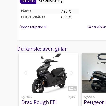
Annuitet
Rak amortering
7,95 %
RÄNTA
8,26
%
EFFEKTIV RÄNTA
Öppna kalkylator
Så har vi räkn
Du kanske även gillar
1
2
6
4 juni
Ny 2025
9 juni
Ny 2025
ck
Drax Rough EFI
Peugeot 