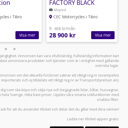
tion
FACTORY BLACK
B
j*
MOON
*
Moped
*Beställningsvara*
cles i Tibro
CEC Motorcycles i Tibro
fr. 468 kr/mån
f
28 900 kr
4
Visa mer
Visa mer
llgänglighet. Annonsen kan vara ofullständig. Fullständig information kan
 endast annonsera produkter och tjänster som är i enlighet med gällande
svenska lagar.
i annonsen om det aktuella fordonet saknar ett riktigt reg.nr (exempelvis
r importerats och ej tilldelats ett riktigt reg.nr av Transportstyrelsen än).
r dig som ska köpa och sälja
nya och begagnade bilar
,
båtar
,
husvagnar
,
n hela Sverige. Hitta bäst priser. Upplev våra smarta sökfunktioner med
snabba filter.
Tack för att du använder
Klicket
och delar det du gillar med dina vänner!
Ladda ner
Klicket-appen
gratis: