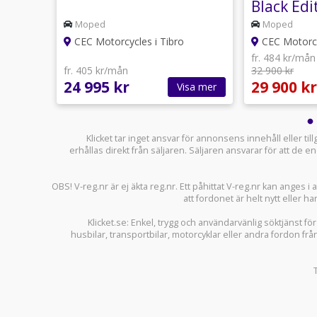
Black Edi
a*
*Kampan
Moped
Moped
CEC Motorcycles i Tibro
CEC Motorcy
fr. 484 kr/mån
fr. 405 kr/mån
32 900 kr
24 995 kr
29 900 kr
sa mer
Visa mer
Klicket tar inget ansvar för annonsens innehåll eller ti
erhållas direkt från säljaren. Säljaren ansvarar för att de
OBS! V-reg.nr är ej äkta reg.nr. Ett påhittat V-reg.nr kan anges 
att fordonet är helt nytt eller ha
Klicket.se
: Enkel, trygg och användarvänlig söktjänst fö
husbilar
,
transportbilar
,
motorcyklar
eller andra fordon frå