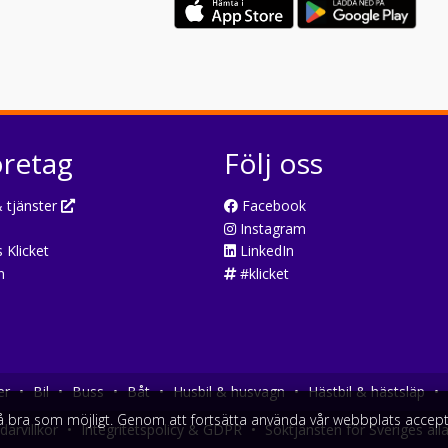
öretag
Följ oss
 tjänster
Facebook
Instagram
 Klicket
LinkedIn
n
#klicket
er
•
Bil
•
Buss
•
Båt
•
Husbil & husvagn
•
Hästbil & hästsläp
•
så bra som möjligt. Genom att fortsätta använda vår webbplats accept
arvillkor
•
Integritetspolicy & GDPR
•
Söktjänsten för Sveriges all