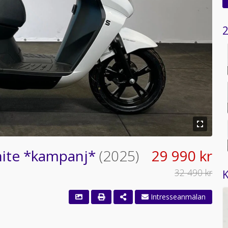
2
White *kampanj*
(2025)
29 990 kr
32 490 kr
K
Intresseanmälan