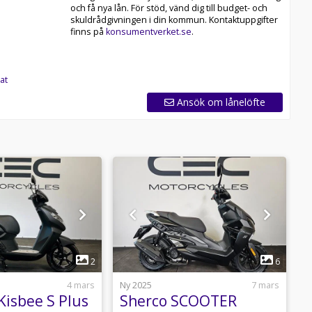
och få nya lån. För stöd, vänd dig till budget- och
skuldrådgivningen i din kommun. Kontaktuppgifter
finns på
konsumentverket.se
.
at
Ansök om lånelöfte
1
1
2
6
4 mars
Ny 2025
7 mars
N
Kisbee S Plus
Sherco SCOOTER
R