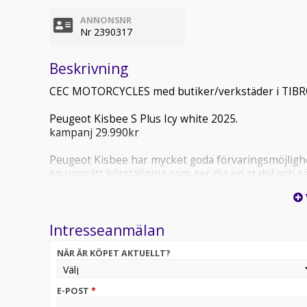
ANNONSNR
Nr 2390317
Beskrivning
CEC MOTORCYCLES med butiker/verkstäder i TIB
Peugeot Kisbee S Plus Icy white 2025.
kampanj 29.990kr
Peugeot Kisbee har mycket goda förvaringsmöjlighe
en upprätt körställning som ger dig en stabil och 
medtrafikanter. Denna modell har en 6.3 liters tan
instrumentering.
Intresseanmälan
Bra finansieringslösning med räntefri avbetalning u
eller maila för mer info!
NÄR ÄR KÖPET AKTUELLT?
OBS! För att säkerställa att fordonet på bilden ej är s
butiken i Tibro.
peugeot kisbee s plusmoped scooter
E-POST
*