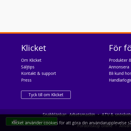
Klicket
För f
Om Klicket
Produkter &
Säljtips
Annonsera
Kontakt & support
Bli kund hos
Press
Handlarlogi
Tyck till om Klicket
Snabblänkar:
Arbetsmaskin
•
ATV & snöskot
Intresseanmälan
Klicket använder cookies för att göra din användarupplevelse 
Fordonsköp online
•
Använd