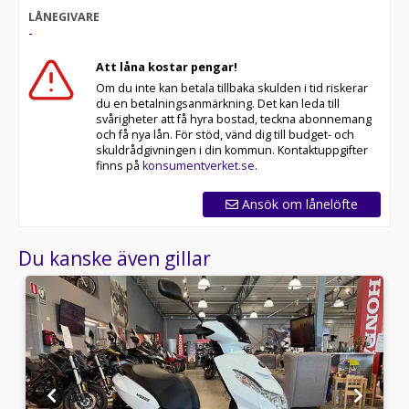
LÅNEGIVARE
-
Att låna kostar pengar!
Om du inte kan betala tillbaka skulden i tid riskerar
du en betalningsanmärkning. Det kan leda till
svårigheter att få hyra bostad, teckna abonnemang
och få nya lån. För stöd, vänd dig till budget- och
skuldrådgivningen i din kommun. Kontaktuppgifter
finns på
konsumentverket.se
.
Ansök om lånelöfte
Du kanske även gillar