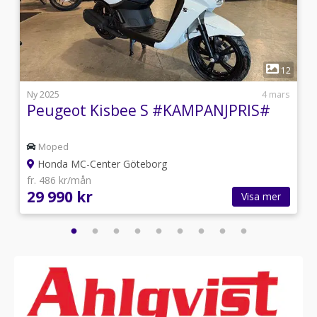
1
2
12
i
Ny 2025
4 mars
Peugeot Kisbee S #KAMPANJPRIS#
Moped
Honda MC-Center Göteborg
fr. 486 kr/mån
29 990 kr
Visa mer