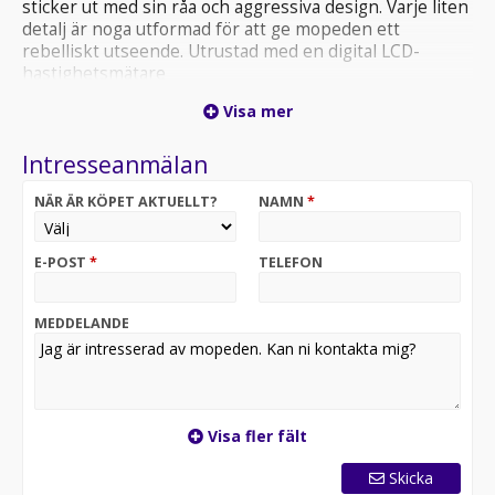
sticker ut med sin råa och aggressiva design. Varje liten
detalj är noga utformad för att ge mopeden ett
rebelliskt utseende. Utrustad med en digital LCD-
hastighetsmätare
2 års garanti.
Visa mer
EU45 moped
Finansiering
Intresseanmälan
Vi har nöjet att kunna erbjuda denna Peugeot Kisbee S
Naked 2025.
NÄR ÄR KÖPET AKTUELLT?
NAMN
*
Vi köper – förmedlar - förmedling och byter in er mc,
ATV eller moped.
En administrationsavgift på 395:- tillkommer på alla
E-POST
*
TELEFON
våra fordon.
Varmt välkomna önskar vi på Ahlqvist motorcyklar /
Honda Mc Center Göteborg.
MEDDELANDE
Ring oss på 031-7466070
Visa fler fält
Skicka