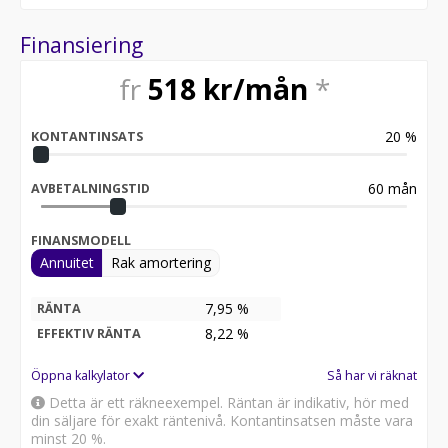
Finansiering
fr
518
kr/mån
*
20
%
KONTANTINSATS
60
mån
AVBETALNINGSTID
FINANSMODELL
Annuitet
Rak amortering
7,95 %
RÄNTA
8,22
%
EFFEKTIV RÄNTA
Öppna kalkylator
Så har vi räknat
Detta är ett räkneexempel. Räntan är indikativ, hör med
din säljare för exakt räntenivå. Kontantinsatsen måste vara
minst 20 %.