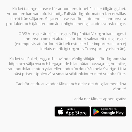
Klicket tar inget ansvar för annonsens innehåll eller tillgänglighet.
Annonsen kan vara ofullständig. Fullständig information kan erhållas
direkt från säljaren. Säljaren ansvarar för att de endast annonsera
produkter och tjänster som är i enlighet med gällande svenska lagar.
OBS! V-reg.nr är ej äkta reg.nr. Ett påhittat V-reg.nr kan anges i
annonsen om det aktuella fordonet saknar ett riktigt reg.nr
(exempelvis att fordonet är helt nytt eller har importerats och ej
tilldelats ett riktigt reg.nr av Transportstyrelsen än).
Klicket.se
: Enkel, trygg och användarvänlig söktjänst för dig som ska
köpa och sälja
nya och begagnade bilar
,
båtar
,
husvagnar
,
husbilar
,
transportbilar
,
motorcyklar
eller andra fordon från hela Sverige. Hitta
bäst priser. Upplev våra smarta sökfunktioner med snabba filter.
Tack för att du använder
Klicket
och delar det du gillar med dina
vänner!
Ladda ner
Klicket-appen
gratis: