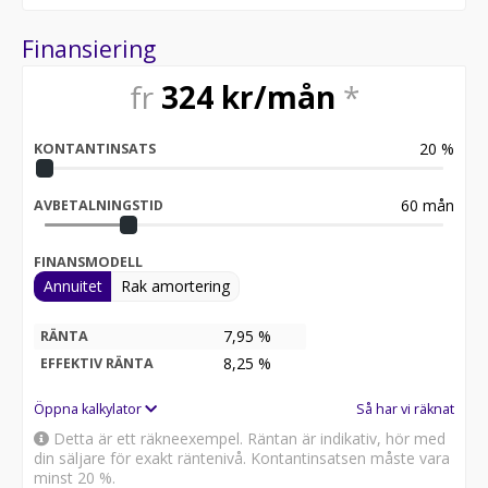
Finansiering
fr
324
kr/mån
*
20
%
KONTANTINSATS
60
mån
AVBETALNINGSTID
FINANSMODELL
Annuitet
Rak amortering
7,95 %
RÄNTA
8,25
%
EFFEKTIV RÄNTA
Öppna kalkylator
Så har vi räknat
Detta är ett räkneexempel. Räntan är indikativ, hör med
din säljare för exakt räntenivå. Kontantinsatsen måste vara
minst 20 %.