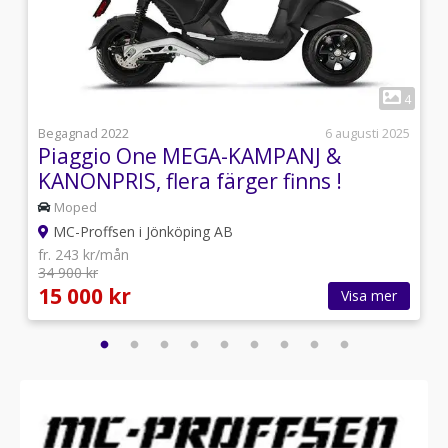
1
7
4
i
Begagnad 2022
6 augusti 2025
Piaggio One MEGA-KAMPANJ &
KANONPRIS, flera färger finns !
Moped
MC-Proffsen i Jönköping AB
fr. 243 kr/mån
34 900 kr
15 000 kr
Visa mer