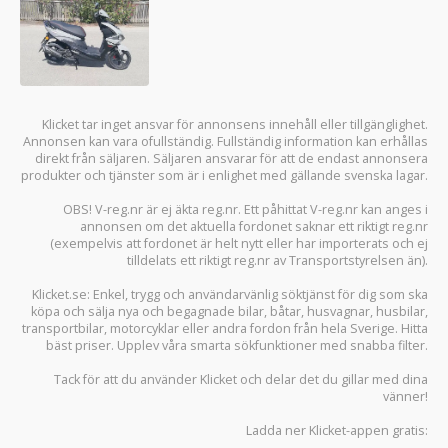
Klicket tar inget ansvar för annonsens innehåll eller tillgänglighet.
Annonsen kan vara ofullständig. Fullständig information kan erhållas
direkt från säljaren. Säljaren ansvarar för att de endast annonsera
produkter och tjänster som är i enlighet med gällande svenska lagar.
OBS! V-reg.nr är ej äkta reg.nr. Ett påhittat V-reg.nr kan anges i
annonsen om det aktuella fordonet saknar ett riktigt reg.nr
(exempelvis att fordonet är helt nytt eller har importerats och ej
tilldelats ett riktigt reg.nr av Transportstyrelsen än).
Klicket.se
: Enkel, trygg och användarvänlig söktjänst för dig som ska
köpa och sälja
nya och begagnade bilar
,
båtar
,
husvagnar
,
husbilar
,
transportbilar
,
motorcyklar
eller andra fordon från hela Sverige. Hitta
bäst priser. Upplev våra smarta sökfunktioner med snabba filter.
Tack för att du använder
Klicket
och delar det du gillar med dina
vänner!
Ladda ner
Klicket-appen
gratis: