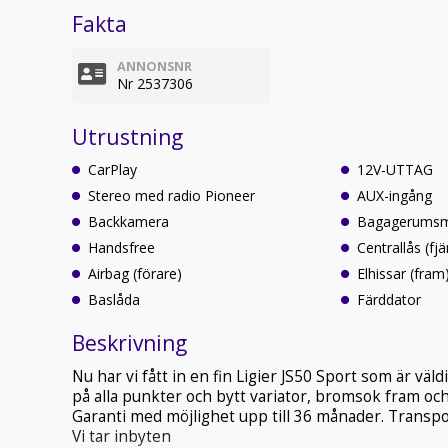
Fakta
ANNONSNR
Nr 2537306
Utrustning
CarPlay
12V-UTTAG
Stereo med radio Pioneer
AUX-ingång
Backkamera
Bagagerumsm
Handsfree
Centrallås (fjä
Airbag (förare)
Elhissar (fram
Baslåda
Färddator
Beskrivning
Nu har vi fått in en fin Ligier JS50 Sport som är vä
på alla punkter och bytt variator, bromsok fram och
Garanti med möjlighet upp till 36 månader. Transpor
Vi tar inbyten