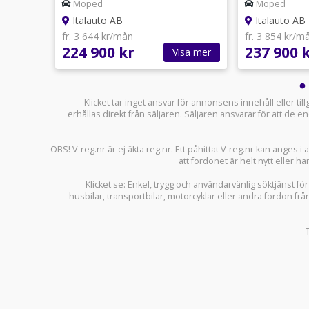
Moped
Moped
Italauto AB
Italauto AB
fr. 3 644 kr/mån
fr. 3 854 kr/m
224 900 kr
237 900 
sa mer
Visa mer
Klicket tar inget ansvar för annonsens innehåll eller ti
erhållas direkt från säljaren. Säljaren ansvarar för att de
OBS! V-reg.nr är ej äkta reg.nr. Ett påhittat V-reg.nr kan anges 
att fordonet är helt nytt eller ha
Klicket.se
: Enkel, trygg och användarvänlig söktjänst fö
husbilar
,
transportbilar
,
motorcyklar
eller andra fordon frå