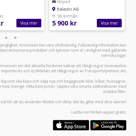
kamrem 5900kr
Moped
Italauto AB
ån
fr. 96 kr/mån
f
kr
5 900 kr
1
Visa mer
Visa mer
llgänglighet. Annonsen kan vara ofullständig. Fullständig information kan
 endast annonsera produkter och tjänster som är i enlighet med gällande
svenska lagar.
i annonsen om det aktuella fordonet saknar ett riktigt reg.nr (exempelvis
r importerats och ej tilldelats ett riktigt reg.nr av Transportstyrelsen än).
r dig som ska köpa och sälja
nya och begagnade bilar
,
båtar
,
husvagnar
,
n hela Sverige. Hitta bäst priser. Upplev våra smarta sökfunktioner med
snabba filter.
Tack för att du använder
Klicket
och delar det du gillar med dina vänner!
Ladda ner
Klicket-appen
gratis: