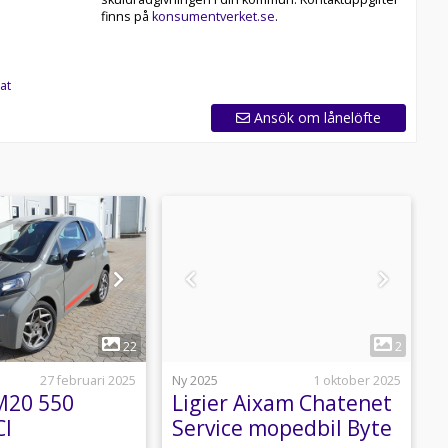
finns på
konsumentverket.se
.
at
Ansök om lånelöfte
1
1
22
2
27 februari 2025
Ny 2025
1 oktober 2025
B
 M20 550
Ligier Aixam Chatenet
L
CI
Service mopedbil Byte
k