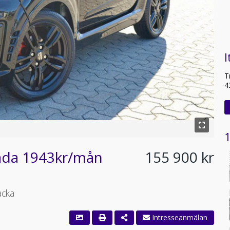
I
T
4
1
låda 1943kr/mån
155 900 kr
acka