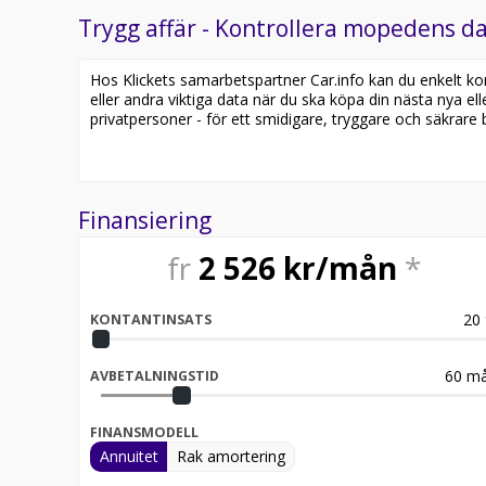
Trygg affär - Kontrollera mopedens da
Hos Klickets samarbetspartner Car.info kan du enkelt kontr
eller andra viktiga data när du ska köpa din nästa nya ell
privatpersoner - för ett smidigare, tryggare och säkrare b
Finansiering
fr
2 526
kr/mån
*
20
KONTANTINSATS
60
må
AVBETALNINGSTID
FINANSMODELL
Annuitet
Rak amortering