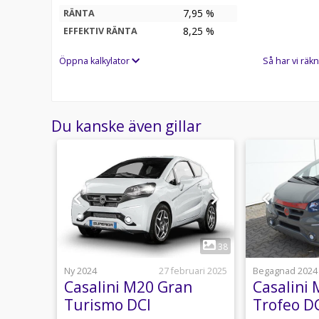
7,95 %
RÄNTA
8,25
%
EFFEKTIV RÄNTA
Öppna kalkylator
Så har vi räkn
Du kanske även gillar
1
14
38
16 juni
Ny 2024
27 februari 2025
Begagnad 2024
ate
Casalini M20 Gran
Casalini
Ratt
Turismo DCI
Trofeo D