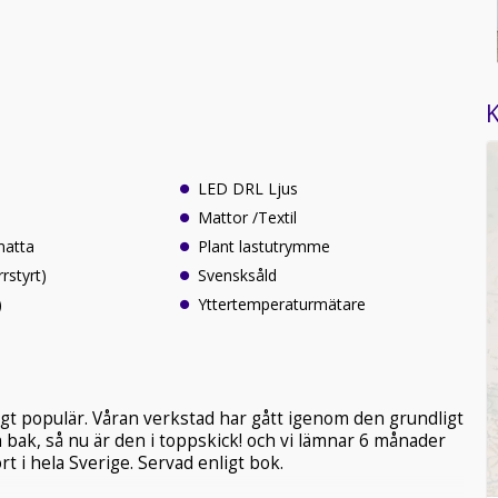
K
LED DRL Ljus
Mattor /Textil
atta
Plant lastutrymme
rrstyrt)
Svensksåld
)
Yttertemperaturmätare
ldigt populär. Våran verkstad har gått igenom den grundligt
 bak, så nu är den i toppskick! och vi lämnar 6 månader
t i hela Sverige. Servad enligt bok.