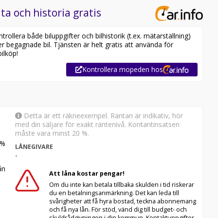
ta och historia gratis
ollera både biluppgifter och bilhistorik (t.ex. mätarställning)
er begagnade bil. Tjänsten är helt gratis att använda för
ilköp!
Kontrollera mopeden hos
Detta är ett räkneexempel. Räntan är indikativ, hör
med din säljare för exakt räntenivå. Kontantinsatsen
måste vara minst 20 %.
%
LÅNEGIVARE
-
n
Att låna kostar pengar!
Om du inte kan betala tillbaka skulden i tid riskerar
du en betalningsanmärkning. Det kan leda till
svårigheter att få hyra bostad, teckna abonnemang
och få nya lån. För stöd, vänd dig till budget- och
skuldrådgivningen i din kommun. Kontaktuppgifter