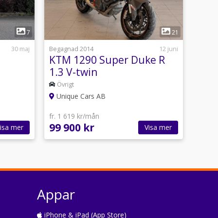
1
7
21
30 maj
Begagnad 2014
12 juni
KTM 1290 Super Duke R
1.3 V-twin
Övrigt
Unique Cars AB
fr. 1 619 kr/mån
99 900 kr
isa mer
Visa mer
Appar
iPhone & iPad (App Store)