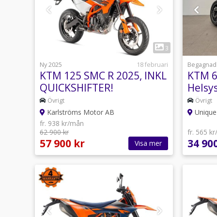
1
3
Ny 2025
18 februari
Begagnad
KTM 125 SMC R 2025, INKL
KTM 6
QUICKSHIFTER!
Helsy
Övrigt
Övrigt
Karlströms Motor AB
Unique
fr. 938 kr/mån
62 900 kr
fr. 565 k
57 900 kr
34 90
Visa mer