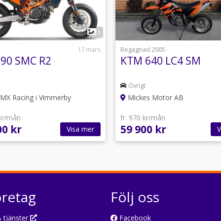
1
1
17 mars
Begagnad 2005
90 SMC R2
KTM 640 LC4 SM
Övrigt
MX Racing i Vimmerby
Mickes Motor AB
 kr/mån
fr. 970 kr/mån
00 kr
59 900 kr
Visa mer
V
öretag
Följ oss
 tjänster
Facebook