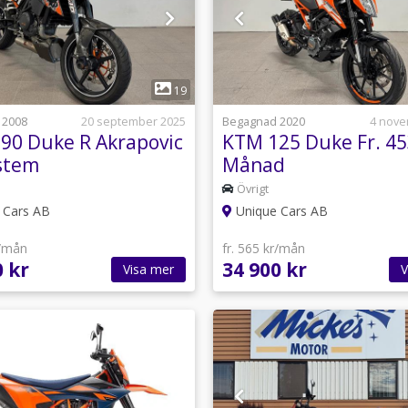
1
1
19
 2008
20 september 2025
Begagnad 2020
4 nove
90 Duke R Akrapovic
KTM 125 Duke Fr. 45
stem
Månad
Övrigt
 Cars AB
Unique Cars AB
r/mån
fr. 565 kr/mån
0 kr
34 900 kr
Visa mer
V