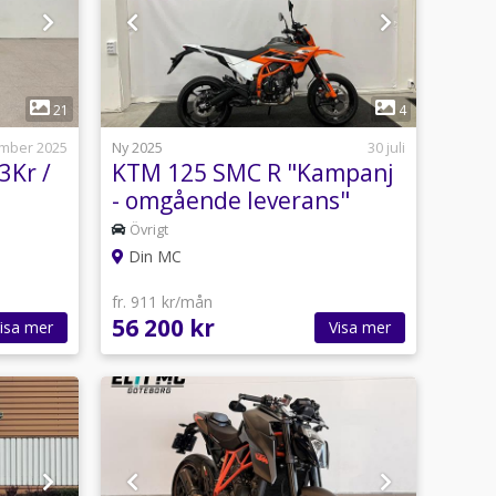
1
21
4
mber 2025
Ny 2025
30 juli
3Kr /
KTM 125 SMC R "Kampanj
- omgående leverans"
Övrigt
Din MC
fr. 911 kr/mån
56 200 kr
isa mer
Visa mer