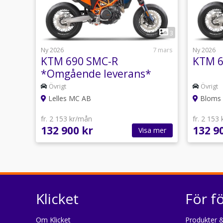
1
3
Ny 2026
7 mars
Ny 2026
KTM 690 SMC-R
KTM 6
*Omgående leverans*
Övrigt
Övrigt
Lelles MC AB
Bloms 
fr. 2 153 kr/mån
fr. 2 153
132 900 kr
132 9
Visa mer
Klicket
För f
Om Klicket
Produkter &