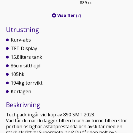
889 cc
Visa fler
(7)
Utrustning
Kurv-abs
TFT Display
15.8liters tank
86cm sitthöjd
105hk
194kg torrvikt
Körlägen
Beskrivning
Techpack ingår vid köp av 890 SMT 2023.
Vad får du när du lägger till en touch av turné till en stor
portion oslagbar asfaltprestanda och avslutar med en
stark skvätt av Supermoto-arv? Du får den helt nya