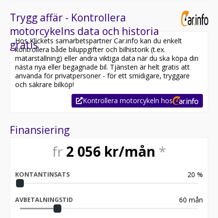
Trygg affär - Kontrollera
motorcykelns data och historia
Hos Klickets samarbetspartner Car.info kan du enkelt
gratis
kontrollera både biluppgifter och bilhistorik (t.ex.
mätarställning) eller andra viktiga data när du ska köpa din
nästa nya eller begagnade bil. Tjänsten är helt gratis att
använda för privatpersoner - för ett smidigare, tryggare
och säkrare bilköp!
Kontrollera motorcykeln hos
Finansiering
fr
2 056
kr/mån
*
20
%
KONTANTINSATS
60
mån
AVBETALNINGSTID