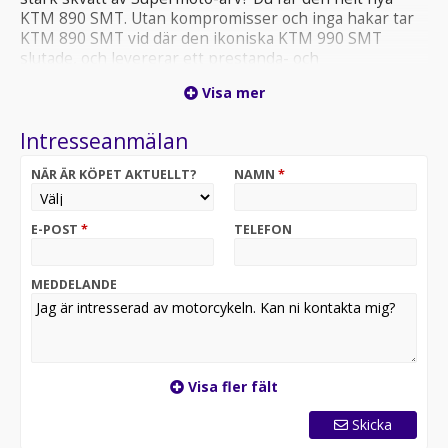
KTM 890 SMT. Utan kompromisser och inga hakar tar
KTM 890 SMT vid där den ikoniska KTM 990 SMT
slutade, och levererar ett prestanda- och
hanteringspaket som skjuter iväg till toppen av
Visa mer
mellanviktssport-touring-segmentet.
Intresseanmälan
Denna hoj finns som Demo så kom gärna förbi på en
provkörning
NÄR ÄR KÖPET AKTUELLT?
NAMN
*
Ring Roger direkt eller SMS 0705799013
Välkommen till Lindroths MotorCenter på Storheden i
E-POST
*
TELEFON
Luleå !
Info@lindroths.se
MEDDELANDE
Visa fler fält
Skicka