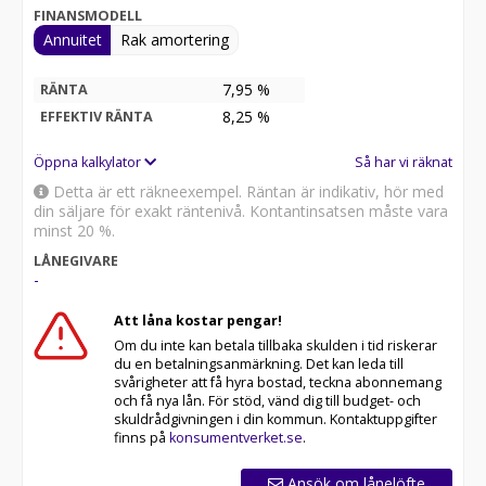
FINANSMODELL
Annuitet
Rak amortering
7,95 %
RÄNTA
8,25
%
EFFEKTIV RÄNTA
Öppna kalkylator
Så har vi räknat
Detta är ett räkneexempel. Räntan är indikativ, hör med
din säljare för exakt räntenivå. Kontantinsatsen måste vara
minst 20 %.
LÅNEGIVARE
-
Att låna kostar pengar!
Om du inte kan betala tillbaka skulden i tid riskerar
du en betalningsanmärkning. Det kan leda till
svårigheter att få hyra bostad, teckna abonnemang
och få nya lån. För stöd, vänd dig till budget- och
skuldrådgivningen i din kommun. Kontaktuppgifter
finns på
konsumentverket.se
.
Ansök om lånelöfte