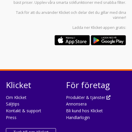
bäst priser. Upplev våra smarta sökfunktioner med snabba filter.
Tack för att du använder
Klicket
och delar det du gillar med dina
vänner!
Ladda ner
Klicket-appen
gratis:
Klicket
För företag
Om Klicket
Produkter & tjänster
Säljtips
Annonsera
Kontakt & support
Bli kund hos Klicket
Press
Handlarlogin