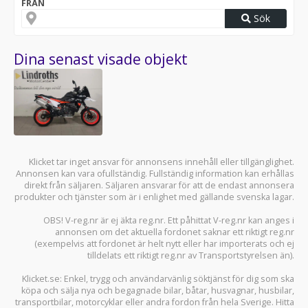
FRÅN
Sök
Dina senast visade objekt
Klicket tar inget ansvar för annonsens innehåll eller tillgänglighet.
Annonsen kan vara ofullständig. Fullständig information kan erhållas
direkt från säljaren. Säljaren ansvarar för att de endast annonsera
produkter och tjänster som är i enlighet med gällande svenska lagar.
OBS! V-reg.nr är ej äkta reg.nr. Ett påhittat V-reg.nr kan anges i
annonsen om det aktuella fordonet saknar ett riktigt reg.nr
(exempelvis att fordonet är helt nytt eller har importerats och ej
tilldelats ett riktigt reg.nr av Transportstyrelsen än).
Klicket.se
: Enkel, trygg och användarvänlig söktjänst för dig som ska
köpa och sälja
nya och begagnade bilar
,
båtar
,
husvagnar
,
husbilar
,
transportbilar
,
motorcyklar
eller andra fordon från hela Sverige. Hitta