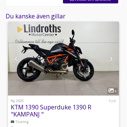
Du kanske även gillar
1
3
6
l
Ny 2025
9 juli
KTM 1390 Superduke 1390 R
"KAMPANJ "
Touring